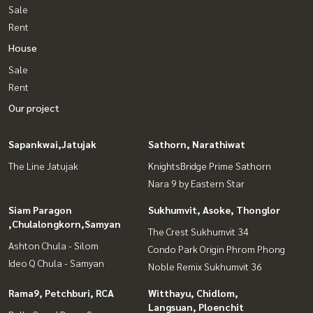
Sale
Rent
House
Sale
Rent
Our project
Sapankwai,Jatujak
Sathorn, Narathiwat
The Line Jatujak
KnightsBridge Prime Sathorn
Nara 9 by Eastern Star
Siam Paragon
Sukhumvit, Asoke, Thonglor
,Chulalongkorn,Samyan
The Crest Sukhumvit 34
Ashton Chula - Silom
Condo Park Origin Phrom Phong
Ideo Q Chula - Samyan
Noble Remix Sukhumvit 36
Rama9, Petchburi, RCA
Witthayu, Chidlom,
Langsuan, Ploenchit