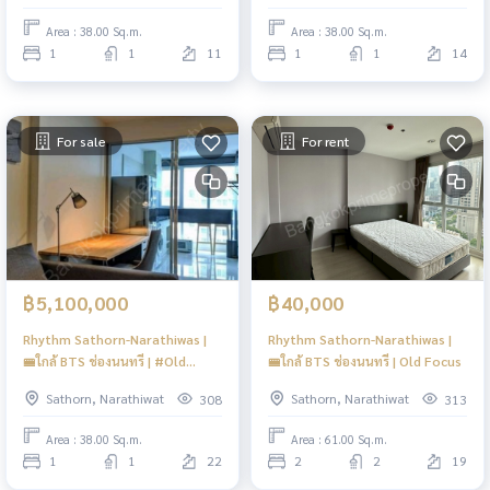
Area : 38.00 Sq.m.
Area : 38.00 Sq.m.
1
1
11
1
1
14
For sale
For rent
฿5,100,000
฿40,000
Rhythm Sathorn-Narathiwas |
Rhythm Sathorn-Narathiwas |
🚝ใกล้ BTS ช่องนนทรี | #Old
🚝ใกล้ BTS ช่องนนทรี | Old Focus
Focus
Sathorn, Narathiwat
Sathorn, Narathiwat
308
313
Area : 38.00 Sq.m.
Area : 61.00 Sq.m.
1
1
22
2
2
19