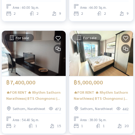
Area : 60.00 Sq.m.
Area : 66.00 Sq.m.
2
2
9
2
2
9
For sale
For sale
฿7,400,000
฿5,000,000
🔥FOR RENT 🔥 Rhythm Sathorn
🔥FOR RENT 🔥 Rhythm Sathorn
Narathiwas| BTS Chongnonsi |
Narathiwas| BTS Chongnonsi |
#HL
#HL
Sathorn, Narathiwat
Sathorn, Narathiwat
472
442
Area : 54.40 Sq.m.
Area : 38.00 Sq.m.
2
1
15
1
1
20