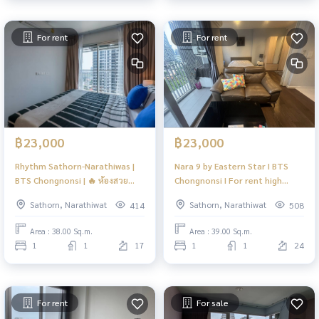
For rent
For rent
฿23,000
฿23,000
Rhythm Sathorn-Narathiwas |
Nara 9 by Eastern Star I BTS
BTS Chongnonsi | 🔥 ห้องสวย
Chongnonsi I For rent high
ขนาดห้องกว้าง ชั้นสูง เครื่องใช้
floor and fully furnished #HL
Sathorn, Narathiwat
Sathorn, Narathiwat
414
508
ไฟฟ้าครบ พร้อมอยู่ ทำเลดีใกล้
รถไฟฟ้ามากกก🔥 | #HL
Area : 38.00 Sq.m.
Area : 39.00 Sq.m.
1
1
17
1
1
24
For rent
For sale