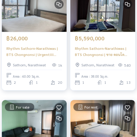
฿26,000
฿5,590,000
Rhythm Sathorn-Narathiwas |
Rhythm Sathorn-Narathiwas |
BTS Chongnonsi | Urgent!!!
BTS Chongnonsi | ขาย คอนโด
ปล่อยเช่า ห้องราคาดี คอนโดย่าน
ทำเลดี ย่านสาทร ใกล้รถไฟฟ้า เดิน
Sathorn, Narathiwat
Sathorn, Narathiwat
1k
540
กลางเมือง พร้อมอยู่เดือนมิ.ย 🔥 |
ทางสะดวก | #O
#HL
Area : 60.00 Sq.m.
Area : 38.00 Sq.m.
2
1
20
1
1
13
For sale
For rent