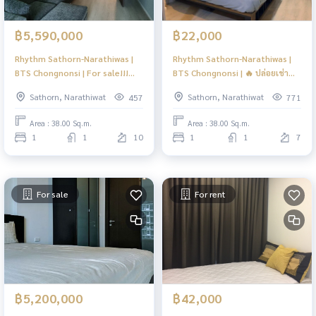
฿5,590,000
฿22,000
Rhythm Sathorn-Narathiwas |
Rhythm Sathorn-Narathiwas |
BTS Chongnonsi | For sale!!!
BTS Chongnonsi | 🔥 ปล่อยเช่า
ขาย คอนโดกลางใจเมือง พร้อมอยู่ |
ห้องพร้อมอยู่🔥 | #HL
Sathorn, Narathiwat
Sathorn, Narathiwat
457
771
#O
Area : 38.00 Sq.m.
Area : 38.00 Sq.m.
1
1
10
1
1
7
For sale
For rent
฿5,200,000
฿42,000