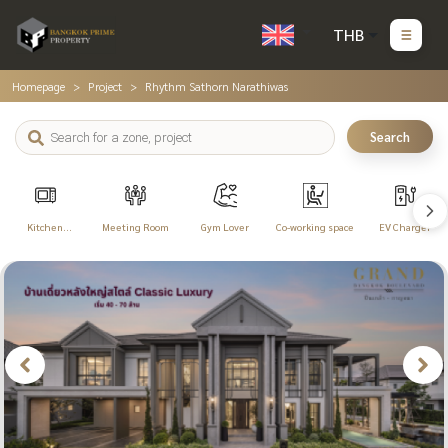
THB
Homepage
Project
Rhythm Sathorn Narathiwas
Search
Kitchen
Meeting Room
Gym Lover
Co-working space
EV Charger
Appliances