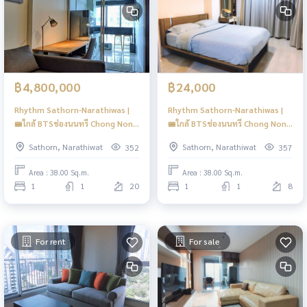
฿4,800,000
฿24,000
Rhythm Sathorn-Narathiwas |
Rhythm Sathorn-Narathiwas |
🚝ใกล้ BTSช่องนนทรี Chong Nonsi
🚝ใกล้ BTSช่องนนทรี Chong Nonsi
,BRT สาธร Sathorn Easy access
, BRT สาธร Sathorn easy access
Sathorn, Narathiwat
Sathorn, Narathiwat
352
357
to transportation, Modern
to transportation, Modern
style, Quality living In The
style, Quality living in the
Area : 38.00 Sq.m.
Area : 38.00 Sq.m.
Heart of Bangkok, Stunning
Heart of Bangkok | New Focus
1
1
20
1
1
8
View Or Night Time Lights ,Free
From Noise And Air Pollution |
HL Focus
For rent
For sale