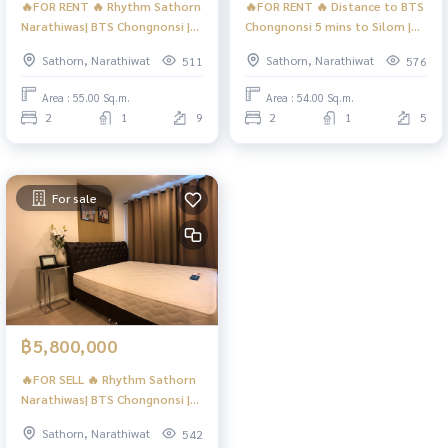
🔥FOR RENT 🔥 Rhythm Sathorn
🔥FOR RENT 🔥 Distance to BTS
Narathiwas| BTS Chongnonsi |
Chongnonsi 5 mins to Silom |
#HL
BTS Chongnonsi | #HL
Sathorn, Narathiwat
Sathorn, Narathiwat
511
576
Area : 55.00 Sq.m.
Area : 54.00 Sq.m.
2
1
9
2
1
5
For sale
฿5,800,000
🔥FOR SELL 🔥 Rhythm Sathorn
Narathiwas| BTS Chongnonsi |
#O
Sathorn, Narathiwat
542