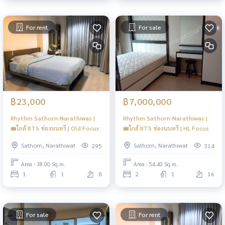
For rent
For sale
฿23,000
฿7,000,000
Rhythm Sathorn-Narathiwas |
Rhythm Sathorn-Narathiwas |
🚝ใกล้ BTS ช่องนนทรี | Old Focus
🚝ใกล้ BTS ช่องนนทรี | HL Focus
Sathorn, Narathiwat
Sathorn, Narathiwat
295
314
Area : 38.00 Sq.m.
Area : 54.40 Sq.m.
1
1
8
2
1
16
For sale
For rent