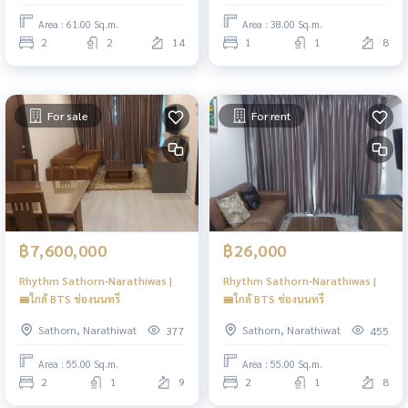
Area : 61.00 Sq.m.
Area : 38.00 Sq.m.
2
2
14
1
1
8
For sale
For rent
฿7,600,000
฿26,000
Rhythm Sathorn-Narathiwas |
Rhythm Sathorn-Narathiwas |
🚝ใกล้ BTS ช่องนนทรี
🚝ใกล้ BTS ช่องนนทรี
Sathorn, Narathiwat
Sathorn, Narathiwat
377
455
Area : 55.00 Sq.m.
Area : 55.00 Sq.m.
2
1
9
2
1
8