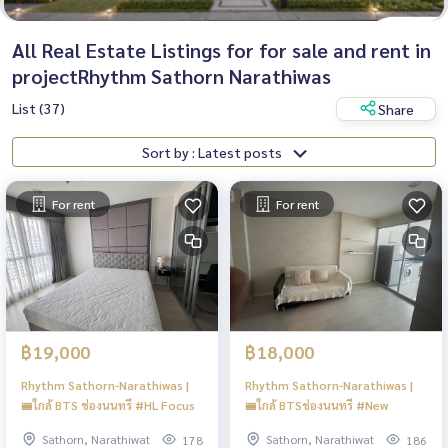
All Real Estate Listings for for sale and rent in
projectRhythm Sathorn Narathiwas
List (37)
Share
Sort by : Latest posts
For rent
For rent
฿19,000
฿18,000
Rhythm Sathorn-Narathiwas |
Rhythm Sathorn-Narathiwas |
🚝ใกล้ BTS ช่องนนทรี #HL Focus
🚝ใกล้ BTSช่องนนทรี #New
Sathorn, Narathiwat
Sathorn, Narathiwat
178
186