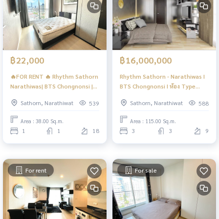
฿22,000
฿16,000,000
🔥FOR RENT 🔥 Rhythm Sathorn
Rhythm Sathorn - Narathiwas I
Narathiwas| BTS Chongnonsi |
BTS Chongnonsi I ห้อง Type
#HL
พิเศษ I #HL
Sathorn, Narathiwat
Sathorn, Narathiwat
539
588
Area : 38.00 Sq.m.
Area : 115.00 Sq.m.
1
1
18
3
3
9
For rent
For sale