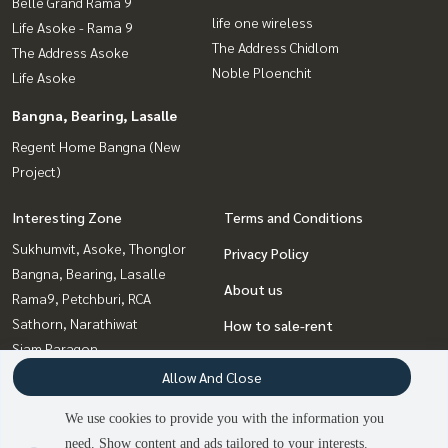
Belle Grand Rama 9
life one wireless
Life Asoke - Rama 9
The Address Chidlom
The Address Asoke
Noble Ploenchit
Life Asoke
Bangna, Bearing, Lasalle
Regent Home Bangna (New
Project)
Interesting Zone
Terms and Conditions
Sukhumvit, Asoke, Thonglor
Privacy Policy
Bangna, Bearing, Lasalle
About us
Rama9, Petchburi, RCA
Sathorn, Narathiwat
How to sale-rent
Siam Paragon
Contact
,Chulalongkorn,Samyan
Allow And Close
Sapankwai,Jatujak
We use cookies to provide you with the information you
Witthayu, Chidlom, Langsuan,
need. Show content and ads tailored to your interests.