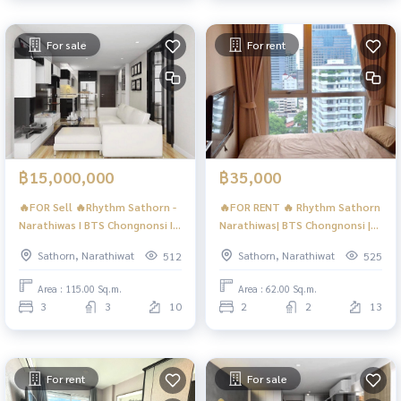
For sale
For rent
฿15,000,000
฿35,000
🔥FOR Sell 🔥Rhythm Sathorn -
🔥FOR RENT 🔥 Rhythm Sathorn
Narathiwas I BTS Chongnonsi I
Narathiwas| BTS Chongnonsi |
Rare Type I #HL
#HL
Sathorn, Narathiwat
Sathorn, Narathiwat
512
525
Area : 115.00 Sq.m.
Area : 62.00 Sq.m.
3
3
10
2
2
13
For rent
For sale