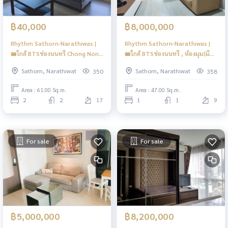
฿40,000
฿8,000,000
Rhythm Sathorn-Narathiwas |
Rhythm Sathorn-Narathiwas |
🚝ใกล้ BTSช่องนนทรี Chong Nonsi
🚝ใกล้ BTSช่องนนทรี , ห้องมุม(มี
,BRT สาธร Sathorn ,Easy access
ความเป็นส่วนตัว) พร้อมWalk-In
Sathorn, Narathiwat
Sathorn, Narathiwat
350
358
to transportation, Modern
Closet | New Focus
style, Quality living in the
Area : 61.00 Sq.m.
Area : 47.00 Sq.m.
Heart of Bangkok,Stunning
2
2
17
1
1
9
View,Peaceful Atmosphere |
For sale
For sale
฿5,000,000
฿8,200,000