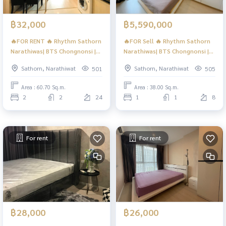
฿32,000
฿5,590,000
🔥FOR RENT 🔥 Rhythm Sathorn
🔥FOR Sell 🔥 Rhythm Sathorn
Narathiwas| BTS Chongnonsi |
Narathiwas| BTS Chongnonsi |
#HL
#HL
Sathorn, Narathiwat
Sathorn, Narathiwat
501
505
Area : 60.70 Sq.m.
Area : 38.00 Sq.m.
2
2
24
1
1
8
For rent
For rent
฿28,000
฿26,000