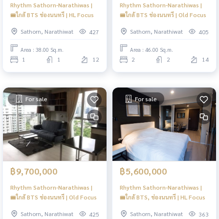
Rhythm Sathorn-Narathiwas |
Rhythm Sathorn-Narathiwas |
🚝ใกล้ BTS ช่องนนทรี | HL Focus
🚝ใกล้ BTS ช่องนนทรี | Old Focus
Sathorn, Narathiwat
Sathorn, Narathiwat
427
405
Area : 38.00 Sq.m.
Area : 46.00 Sq.m.
1
1
12
2
2
14
For sale
For sale
฿9,700,000
฿5,600,000
Rhythm Sathorn-Narathiwas |
Rhythm Sathorn-Narathiwas |
🚝ใกล้ BTS ช่องนนทรี | Old Focus
🚝ใกล้ BTS, ช่องนนทรี | HL Focus
Sathorn, Narathiwat
Sathorn, Narathiwat
425
363