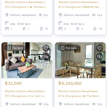
Rhythm Sathorn-Narathiwas |
Rhythm Sathorn-Narathiwas |
BTS Chongnonsi | 🔥 The Best
BTS Chongnonsi | ปล่อยเช่า คอน
Price !!! For Sale ราคาดีมากกก
โดย่านกลางเมือง พร้อมอยู่ 🔥 | #O
Sathorn, Narathiwat
Sathorn, Narathiwat
451
764
คอนโดทำเลดี🔥 | #HL
Area : 38.00 Sq.m.
Area : 60.00 Sq.m.
1
1
21
2
2
18
For rent
For sale
฿32,000
฿9,100,000
Rhythm Sathorn-Narathiwas |
Rhythm Sathorn Narathiwas|
BTS Chongnonsi | For rent 2
BTS Chongnonsi | 🔥 The Best in
Bedroom ราคาดีมากกก พร้อมอยู่
Market Right Now! 🔥#HL
Sathorn, Narathiwat
Sathorn, Narathiwat
534
534
🔥 | #HL