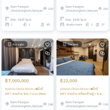
Siam Paragon
Siam Paragon
203
201
,Chulalongkorn,Samyan
,Chulalongkorn,Samyan
Area : 34.50 Sq.m.
Area : 24.56 Sq.m.
1
1
45
Studio room
1
27
For sale
For rent
฿7,000,000
฿22,000
Ashton Chula-Silom | 🚝ใกล้
Ashton Chula-Silom | 🚝ใกล้
MRT สามย่าน #HL Focus #Mar
MRT สามย่าน พร้อมเข้าอยู่ 1 พ.ค.
2569 #HL Focus#Mar
Siam Paragon
Siam Paragon
246
106
,Chulalongkorn,Samyan
,Chulalongkorn,Samyan