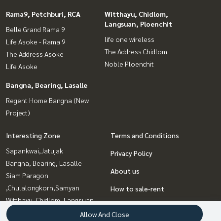
Rama9, Petchburi, RCA
Witthayu, Chidlom,
Langsuan, Ploenchit
Belle Grand Rama 9
life one wireless
Life Asoke - Rama 9
The Address Chidlom
The Address Asoke
Noble Ploenchit
Life Asoke
Bangna, Bearing, Lasalle
Regent Home Bangna (New
Project)
Interesting Zone
Terms and Conditions
Sapankwai,Jatujak
Privacy Policy
Bangna, Bearing, Lasalle
About us
Siam Paragon
,Chulalongkorn,Samyan
How to sale-rent
Witthayu, Chidlom, Langsuan,
Contact
Ploenchit
Allow And Close