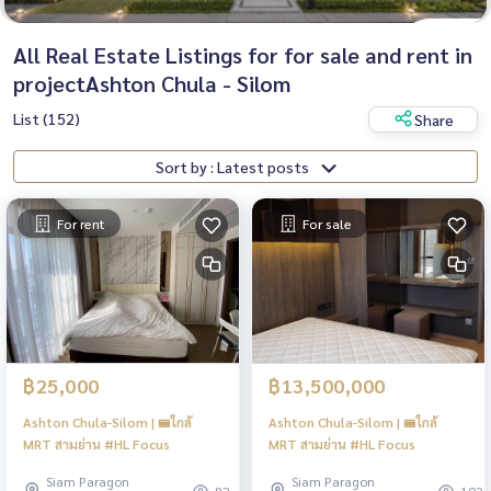
All Real Estate Listings for for sale and rent in
projectAshton Chula - Silom
List (152)
Share
Sort by : Latest posts
For rent
For sale
฿25,000
฿13,500,000
Ashton Chula-Silom | 🚝ใกล้
Ashton Chula-Silom | 🚝ใกล้
MRT สามย่าน #HL Focus
MRT สามย่าน #HL Focus
Siam Paragon
Siam Paragon