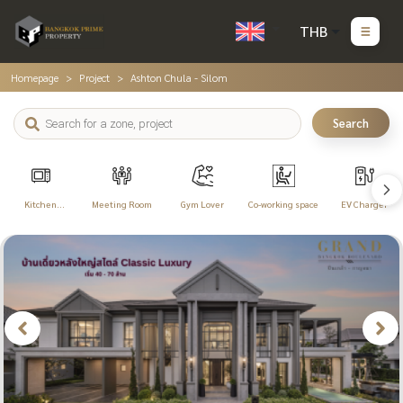
THB
Homepage
Project
Ashton Chula - Silom
Search
Kitchen
Meeting Room
Gym Lover
Co-working space
EV Charger
Appliances