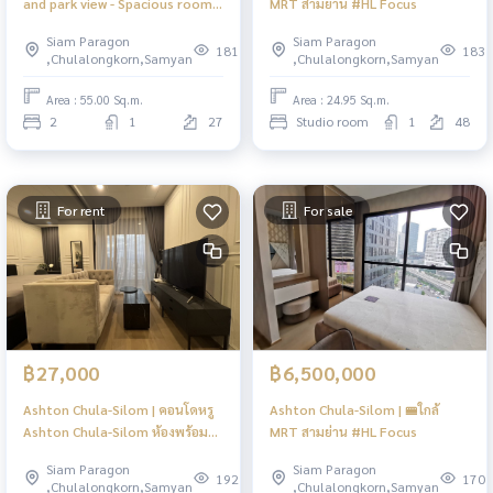
and park view - Spacious room
MRT สามย่าน #HL Focus
with luxurious decoration -
Siam Paragon
Siam Paragon
Corner unit with high
181
183
,Chulalongkorn,Samyan
,Chulalongkorn,Samyan
privacy.#HL
Area : 55.00 Sq.m.
Area : 24.95 Sq.m.
2
1
27
Studio room
1
48
For rent
For sale
฿27,000
฿6,500,000
Ashton Chula-Silom | คอนโดหรู
Ashton Chula-Silom | 🚝ใกล้
Ashton Chula-Silom ห้องพร้อม
MRT สามย่าน #HL Focus
เข้าอยู่ 🚝ใกล้ MRT สามย่าน #HL
Siam Paragon
Siam Paragon
Focus
192
170
,Chulalongkorn,Samyan
,Chulalongkorn,Samyan