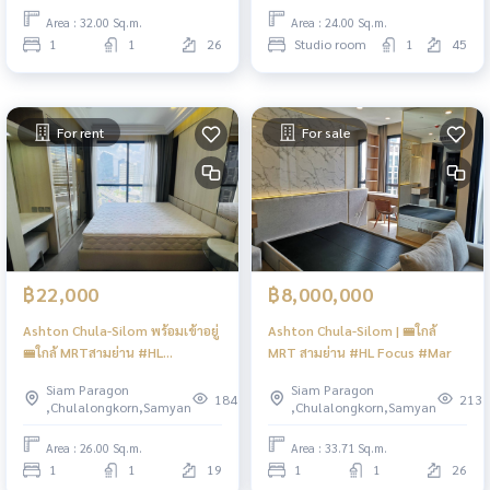
Area : 32.00 Sq.m.
Area : 24.00 Sq.m.
1
1
26
Studio room
1
45
For rent
For sale
฿22,000
฿8,000,000
Ashton Chula-Silom พร้อมเข้าอยู่
Ashton Chula-Silom | 🚝ใกล้
🚝ใกล้ MRTสามย่าน #HL
MRT สามย่าน #HL Focus #Mar
Focus#Mar
Siam Paragon
Siam Paragon
184
213
,Chulalongkorn,Samyan
,Chulalongkorn,Samyan
Area : 26.00 Sq.m.
Area : 33.71 Sq.m.
1
1
19
1
1
26