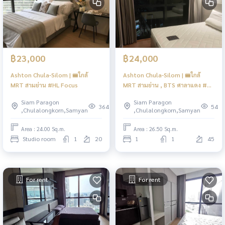
฿23,000
฿24,000
Ashton Chula-Silom | 🚝ใกล้
Ashton Chula-Silom | 🚝ใกล้
MRT สามย่าน #HL Focus
MRT สามย่าน , BTS ศาลาแดง #HL
Focus
Siam Paragon
Siam Paragon
364
54
,Chulalongkorn,Samyan
,Chulalongkorn,Samyan
Area : 24.00 Sq.m.
Area : 26.50 Sq.m.
Studio room
1
20
1
1
45
For rent
For rent