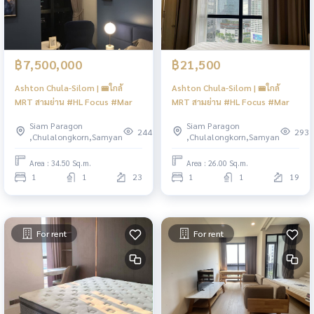
฿7,500,000
฿21,500
Ashton Chula-Silom | 🚝ใกล้
Ashton Chula-Silom | 🚝ใกล้
MRT สามย่าน #HL Focus #Mar
MRT สามย่าน #HL Focus #Mar
Siam Paragon
Siam Paragon
244
293
,Chulalongkorn,Samyan
,Chulalongkorn,Samyan
Area : 34.50 Sq.m.
Area : 26.00 Sq.m.
1
1
23
1
1
19
For rent
For rent