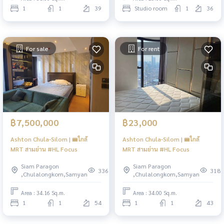
1
1
39
Studio room
1
36
For sale
For rent
฿7,500,000
฿23,000
Ashton Chula-Silom | 🚝ใกล้
Ashton Chula-Silom | 🚝ใกล้
MRT สามย่าน #HL Focus
MRT สามย่าน #HL Focus
Siam Paragon
Siam Paragon
336
318
,Chulalongkorn,Samyan
,Chulalongkorn,Samyan
Area : 34.16 Sq.m.
Area : 34.00 Sq.m.
1
1
54
1
1
43