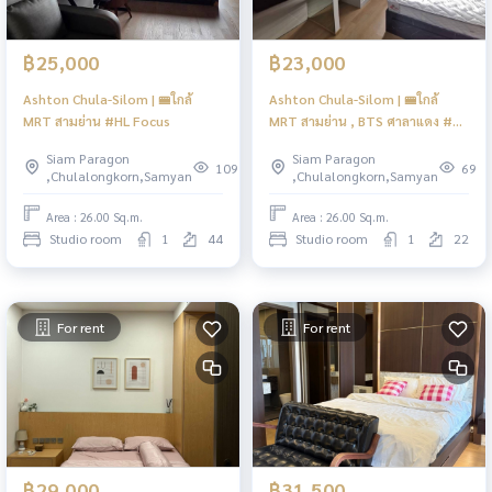
฿25,000
฿23,000
Ashton Chula-Silom | 🚝ใกล้
Ashton Chula-Silom | 🚝ใกล้
MRT สามย่าน #HL Focus
MRT สามย่าน , BTS ศาลาแดง #HL
Focus
Siam Paragon
Siam Paragon
109
69
,Chulalongkorn,Samyan
,Chulalongkorn,Samyan
Area : 26.00 Sq.m.
Area : 26.00 Sq.m.
Studio room
1
44
Studio room
1
22
For rent
For rent
฿29,000
฿31,500