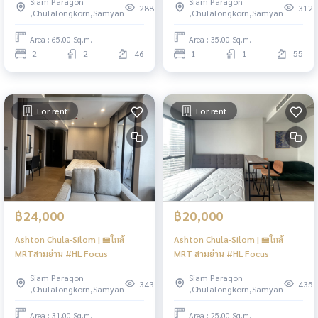
Siam Paragon
Siam Paragon
288
312
,Chulalongkorn,Samyan
,Chulalongkorn,Samyan
Area : 65.00 Sq.m.
Area : 35.00 Sq.m.
2
2
46
1
1
55
For rent
For rent
฿24,000
฿20,000
Ashton Chula-Silom | 🚝ใกล้
Ashton Chula-Silom | 🚝ใกล้
MRTสามย่าน #HL Focus
MRT สามย่าน #HL Focus
Siam Paragon
Siam Paragon
343
435
,Chulalongkorn,Samyan
,Chulalongkorn,Samyan
Area : 31.00 Sq.m.
Area : 25.00 Sq.m.