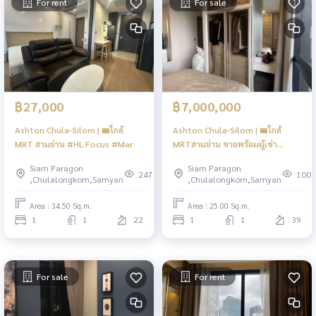
For rent
For sale
฿27,000
฿7,000,000
Ashton Chula-Silom | 🚝ใกล้
Ashton Chula-Silom | 🚝ใกล้
MRT สามย่าน #HL Focus #Mar
MRTสามย่าน ขายพร้อมผู้เช่า
#Kusuma #Mar
Siam Paragon
Siam Paragon
247
100
,Chulalongkorn,Samyan
,Chulalongkorn,Samyan
Area : 34.50 Sq.m.
Area : 25.00 Sq.m.
1
1
22
1
1
39
For sale
For rent