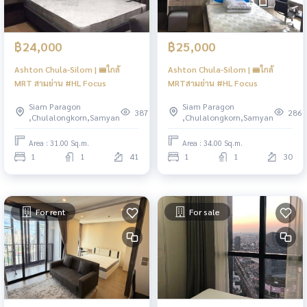
฿24,000
฿25,000
Ashton Chula-Silom | 🚝ใกล้
Ashton Chula-Silom | 🚝ใกล้
MRT สามย่าน #HL Focus
MRTสามย่าน #HL Focus
Siam Paragon
Siam Paragon
387
286
,Chulalongkorn,Samyan
,Chulalongkorn,Samyan
Area : 31.00 Sq.m.
Area : 34.00 Sq.m.
1
1
41
1
1
30
For rent
For sale