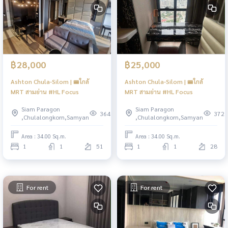
฿28,000
฿25,000
Ashton Chula-Silom | 🚝ใกล้
Ashton Chula-Silom | 🚝ใกล้
MRT สามย่าน #HL Focus
MRT สามย่าน #HL Focus
Siam Paragon
Siam Paragon
364
372
,Chulalongkorn,Samyan
,Chulalongkorn,Samyan
Area : 34.00 Sq.m.
Area : 34.00 Sq.m.
1
1
51
1
1
28
For rent
For rent