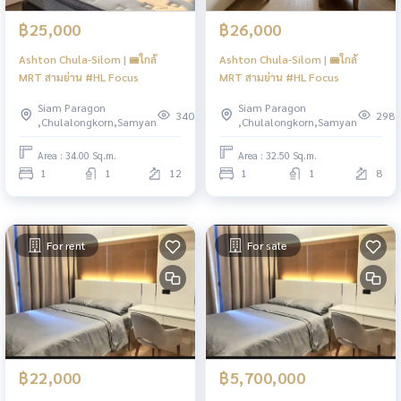
฿25,000
฿26,000
Ashton Chula-Silom | 🚝ใกล้
Ashton Chula-Silom | 🚝ใกล้
MRT สามย่าน #HL Focus
MRT สามย่าน #HL Focus
Siam Paragon
Siam Paragon
340
298
,Chulalongkorn,Samyan
,Chulalongkorn,Samyan
Area : 34.00 Sq.m.
Area : 32.50 Sq.m.
1
1
12
1
1
8
For rent
For sale
฿22,000
฿5,700,000