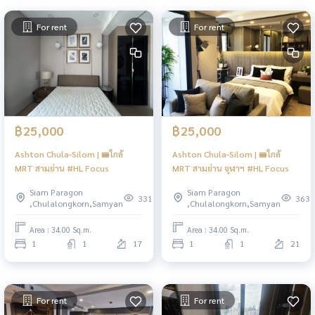
For rent
For rent
฿25,000
฿25,000
Ashton Chula-Silom | 🚝ใกล้
Ashton Chula-Silom | 🚝ใกล้
MRT สามย่าน #HL Focus
MRT สามย่าน จุฬาฯ #HL Focus
Siam Paragon
Siam Paragon
331
363
,Chulalongkorn,Samyan
,Chulalongkorn,Samyan
Area : 34.00 Sq.m.
Area : 34.00 Sq.m.
1
1
17
1
1
21
For rent
For rent