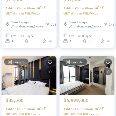
Ashton Chula-Silom | 🚝ใกล้
Ashton Chula-Silom | 🚝ใกล้
MRT สามย่าน #HL Focus
MRT สามย่าน #HL Focus
Siam Paragon
Siam Paragon
203
242
,Chulalongkorn,Samyan
,Chulalongkorn,Samyan
Area : 32.41 Sq.m.
Area : 35.00 Sq.m.
1
1
42
1
1
45
For rent
For sale
฿33,500
฿5,999,000
Ashton Chula-Silom | 🚝ใกล้
Ashton Chula-Silom | 🚝ใกล้
MRT สามย่าน #HL Focus
MRT สามย่าน #HL Focus