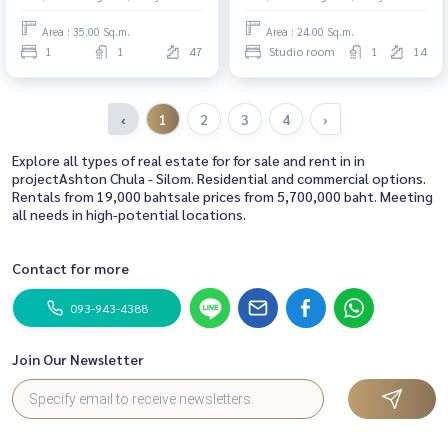
Area : 35.00 Sq.m.
Area : 24.00 Sq.m.
1
1
47
Studio room
1
14
‹
1
2
3
4
›
Explore all types of real estate for for sale and rent in in
projectAshton Chula - Silom. Residential and commercial options.
Rentals from 19,000 bahtsale prices from 5,700,000 baht. Meeting
all needs in high-potential locations.
Contact for more
093-943-4388
Join Our Newsletter