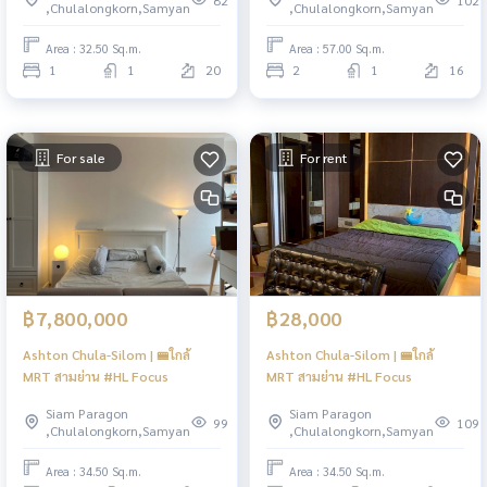
82
102
,Chulalongkorn,Samyan
,Chulalongkorn,Samyan
Area : 32.50 Sq.m.
Area : 57.00 Sq.m.
1
1
20
2
1
16
For sale
For rent
฿7,800,000
฿28,000
Ashton Chula-Silom | 🚝ใกล้
Ashton Chula-Silom | 🚝ใกล้
MRT สามย่าน #HL Focus
MRT สามย่าน #HL Focus
Siam Paragon
Siam Paragon
99
109
,Chulalongkorn,Samyan
,Chulalongkorn,Samyan
Area : 34.50 Sq.m.
Area : 34.50 Sq.m.