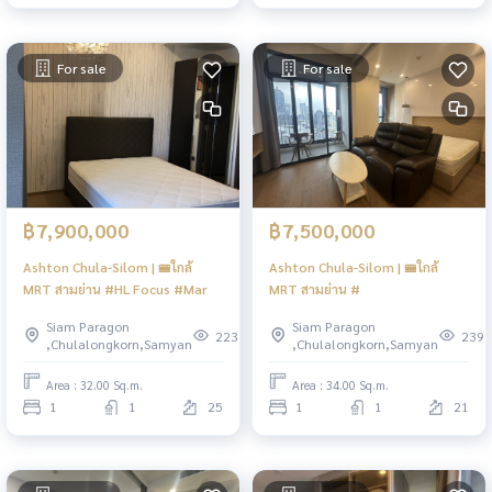
For sale
For sale
฿7,900,000
฿7,500,000
Ashton Chula-Silom | 🚝ใกล้
Ashton Chula-Silom | 🚝ใกล้
MRT สามย่าน #HL Focus #Mar
MRT สามย่าน #
Siam Paragon
Siam Paragon
223
239
,Chulalongkorn,Samyan
,Chulalongkorn,Samyan
Area : 32.00 Sq.m.
Area : 34.00 Sq.m.
1
1
25
1
1
21