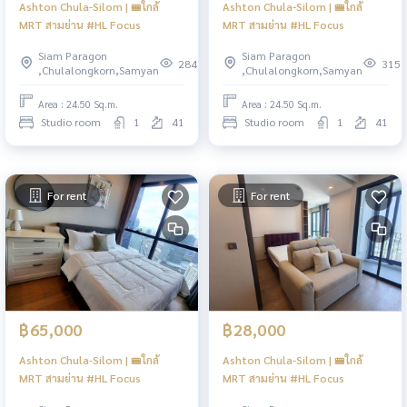
Ashton Chula-Silom | 🚝ใกล้
Ashton Chula-Silom | 🚝ใกล้
MRT สามย่าน #HL Focus
MRT สามย่าน #HL Focus
Siam Paragon
Siam Paragon
284
315
,Chulalongkorn,Samyan
,Chulalongkorn,Samyan
Area : 24.50 Sq.m.
Area : 24.50 Sq.m.
Studio room
1
41
Studio room
1
41
For rent
For rent
฿65,000
฿28,000
Ashton Chula-Silom | 🚝ใกล้
Ashton Chula-Silom | 🚝ใกล้
MRT สามย่าน #HL Focus
MRT สามย่าน #HL Focus