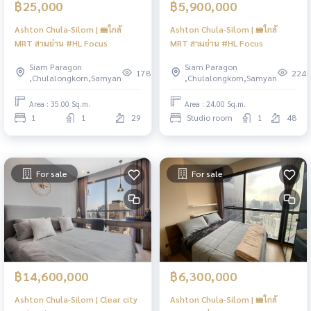
฿25,000
฿5,900,000
Ashton Chula-Silom | 🚝ใกล้
Ashton Chula-Silom | 🚝ใกล้
MRT สามย่าน #HL Focus
MRT สามย่าน #HL Focus
Siam Paragon
Siam Paragon
178
224
,Chulalongkorn,Samyan
,Chulalongkorn,Samyan
Area : 35.00 Sq.m.
Area : 24.00 Sq.m.
1
1
29
Studio room
1
48
For sale
For sale
฿14,600,000
฿6,300,000
Ashton Chula-Silom | Clear city
Ashton Chula-Silom | 🚝ใกล้