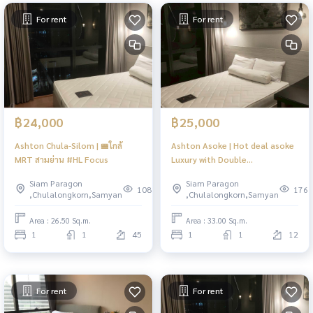
For rent
For rent
฿24,000
฿25,000
Ashton Chula-Silom | 🚝ใกล้
Ashton Asoke | Hot deal asoke
MRT สามย่าน #HL Focus
Luxury with Double
transportation BTS/MRT !!
Siam Paragon
Siam Paragon
108
176
,Chulalongkorn,Samyan
,Chulalongkorn,Samyan
Area : 26.50 Sq.m.
Area : 33.00 Sq.m.
1
1
45
1
1
12
For rent
For rent