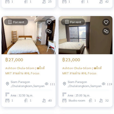
1
1
25
1
1
42
For rent
For rent
฿27,000
฿23,000
Ashton Chula-Silom | 🚝ใกล้
Ashton Chula-Silom | 🚝ใกล้
MRT สามย่าน #HL Focus
MRT สามย่าน #HL Focus
Siam Paragon
Siam Paragon
111
119
,Chulalongkorn,Samyan
,Chulalongkorn,Samyan
Area : 32.50 Sq.m.
Area : 25.00 Sq.m.
1
1
40
Studio room
1
32