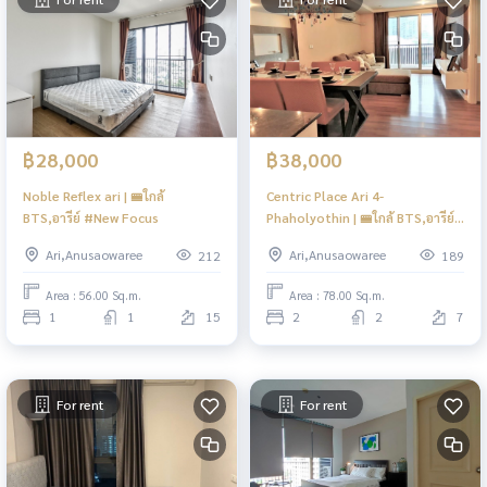
฿28,000
฿38,000
Noble Reflex ari | 🚝ใกล้
Centric Place Ari 4-
BTS,อารีย์ #New Focus
Phaholyothin | 🚝ใกล้ BTS,อารีย์
#New
Ari,Anusaowaree
Ari,Anusaowaree
212
189
Area : 56.00 Sq.m.
Area : 78.00 Sq.m.
1
1
15
2
2
7
For rent
For rent