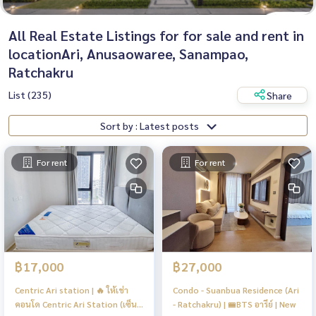
All Real Estate Listings for for sale and rent in
locationAri, Anusaowaree, Sanampao,
Ratchakru
List (235)
Share
Sort by : Latest posts
For rent
For rent
฿17,000
฿27,000
Centric Ari station | 🔥 ให้เช่า
Condo - Suanbua Residence (Ari
คอนโด Centric Ari Station (เซ็น
- Ratchakru) | 🚝BTS อารีย์ | New