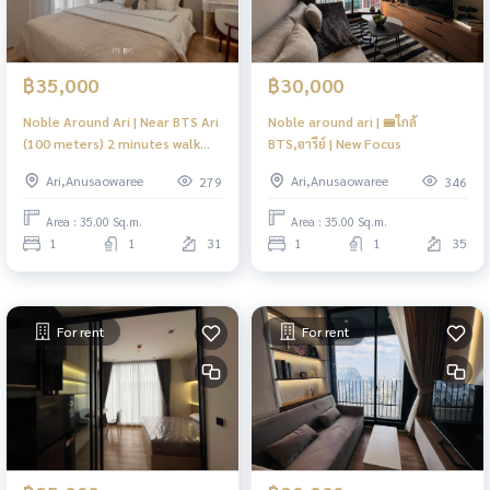
฿35,000
฿30,000
Noble Around Ari | Near BTS Ari
Noble around ari | 🚝ใกล้
(100 meters) 2 minutes walk
BTS,อารีย์ | New Focus
|#FC
Ari,Anusaowaree
Ari,Anusaowaree
279
346
Area : 35.00 Sq.m.
Area : 35.00 Sq.m.
1
1
31
1
1
35
For rent
For rent