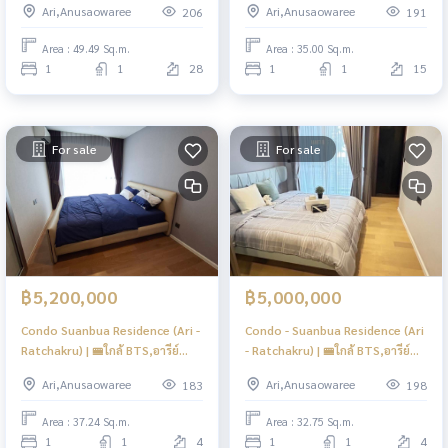
Ari,Anusaowaree
Ari,Anusaowaree
206
191
Area : 49.49 Sq.m.
Area : 35.00 Sq.m.
1
1
28
1
1
15
For sale
For sale
฿5,200,000
฿5,000,000
Condo Suanbua Residence (Ari -
Condo - Suanbua Residence (Ari
Ratchakru) | 🚝ใกล้ BTS,อารีย์
- Ratchakru) | 🚝ใกล้ BTS,อารีย์
#New
#New
Ari,Anusaowaree
Ari,Anusaowaree
183
198
Area : 37.24 Sq.m.
Area : 32.75 Sq.m.
1
1
4
1
1
4