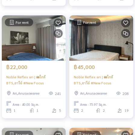
For rent
For rent
฿22,000
฿45,000
Noble Reflex ari | 🚝ใกล้
Noble Reflex ari | 🚝ใกล้
BTS,อารีย์ #New Focus
BTS,อารีย์ #New Focus
Ari,Anusaowaree
Ari,Anusaowaree
241
208
Area : 40.00 Sq.m.
Area : 75.97 Sq.m.
1
1
5
2
2
19
For rent
For rent