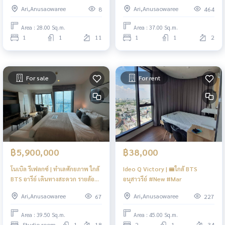
ทริค อารีย์ สเตชั่น) 🔥 📍 ทำเลทอง
Ari,Anusaowaree
Ari,Anusaowaree
8
464
ใจกลางอารีย์ ใกล้ BTS เพียง 300
เมตร
Area : 28.00 Sq.m.
Area : 37.00 Sq.m.
1
1
11
1
1
2
For sale
For rent
฿5,900,000
฿38,000
โนเบิล รีเฟลกซ์ | ทำเลศักยภาพ ใกล้
Ideo Q Victory | 🚝ใกล้ BTS
BTS อารีย์ เดินทางสะดวก รายล้อม
อนุสาวรีย์ #New #Mar
ด้วยคาเฟ่ ร้านอาหาร และออฟฟิศ
Ari,Anusaowaree
Ari,Anusaowaree
67
227
ชั้นนำ
Area : 39.50 Sq.m.
Area : 45.00 Sq.m.
Studio room
1
18
2
1
34