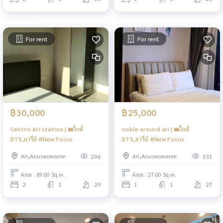
For rent
For rent
฿30,000
฿25,000
Centric Ari station | 🚝ใกล้
noble around ari | 🚝ใกล้
BTS,อารีย์ #New Focus
BTS,อารีย์ #New Focus
Ari,Anusaowaree
Ari,Anusaowaree
296
331
Area : 49.00 Sq.m.
Area : 27.00 Sq.m.
2
1
29
1
1
27