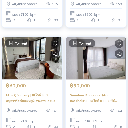
Ari,Anusaowaree
Ari,Anusaowaree
175
153
Area : 71.00 Sq.m.
Area : 35.00 Sq.m.
2
1
33
1
1
37
For rent
For rent
฿60,000
฿90,000
Ideo Q Victory | 🚝ใกล้ BTS
Suanbua Residence (Ari -
อนุสาวรีย์ชัยสมรภูมิ #New Focus
Ratchakru) | 🚝ใกล้ BTS,อารีย์
#New
Ari,Anusaowaree
Ari,Anusaowaree
161
164
Area : 71.00 Sq.m.
Area : 110.57 Sq.m.
2
1
33
3
3
8