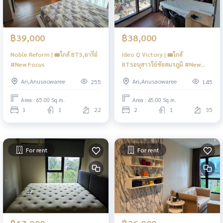
฿39,000
฿38,000
Noble Reform | 🚝ใกล้ BTS,อารีย์
Ideo Q Victory | 🚝ใกล้
#New Focus
BTSอนุสาวรีย์ชัยสมรภูมิ #New
Focus
Ari,Anusaowaree
Ari,Anusaowaree
255
145
Area : 65.00 Sq.m.
Area : 45.00 Sq.m.
1
1
22
2
1
35
For rent
For rent