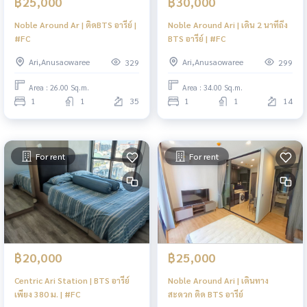
฿25,000
฿30,000
Noble Around Ar | ติดBTS อารีย์ |
Noble Around Ari | เดิน 2 นาทีถึง
#FC
BTS อารีย์ | #FC
Ari,Anusaowaree
Ari,Anusaowaree
329
299
Area : 26.00 Sq.m.
Area : 34.00 Sq.m.
1
1
35
1
1
14
For rent
For rent
฿20,000
฿25,000
Centric Ari Station | BTS อารีย์
Noble Around Ari | เดินทาง
เพียง 380 ม. | #FC
สะดวก ติด BTS อารีย์