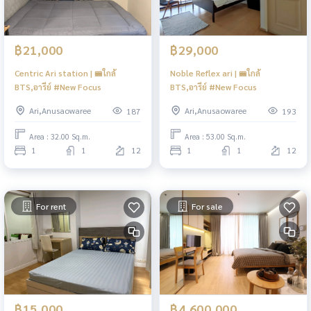
฿21,000
฿29,000
Centric Ari station | 🚝ใกล้
Noble Reflex ari | 🚝ใกล้
BTS,อารีย์ #New Focus
BTS,อารีย์ #New Focus
Ari,Anusaowaree
Ari,Anusaowaree
187
193
Area : 32.00 Sq.m.
Area : 53.00 Sq.m.
1
1
12
1
1
12
For rent
For sale
฿15,000
฿4,600,000