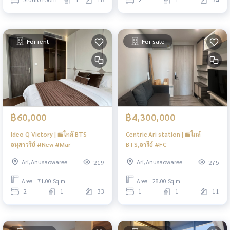
For rent
For sale
฿60,000
฿4,300,000
Ideo Q Victory | 🚝ใกล้ BTS
Centric Ari station | 🚝ใกล้
อนุสาวรีย์ #New #Mar
BTS,อารีย์ #FC
Ari,Anusaowaree
Ari,Anusaowaree
219
275
Area : 71.00 Sq.m.
Area : 28.00 Sq.m.
2
1
33
1
1
11