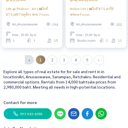
Life @ Phahon - Ari | 🚝ใกล้
Noble lite | 🚝ใกล้ BTS,อารีย์
BTS,MRTจตุจักร #HL Focus
#New Focus
Ari,Anusaowaree
Ari,Anusaowaree
194
202
Area : 30.00 Sq.m.
Area : 33.00 Sq.m.
1
1
15
Studio room
1
11
‹
1
2
3
4
5
›
Explore all types of real estate for for sale and rent in in
locationAri, Anusaowaree, Sanampao, Ratchakru. Residential and
commercial options. Rentals from 14,000 bahtsale prices from
2,980,000 baht. Meeting all needs in high-potential locations.
Contact for more
093-943-4388