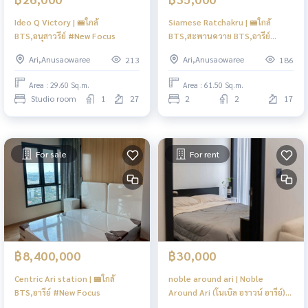
Ideo Q Victory | 🚝ใกล้
Siamese Ratchakru | 🚝ใกล้
BTS,อนุสาวรีย์ #New Focus
BTS,สะพานควาย BTS,อารีย์
#New Focus
Ari,Anusaowaree
Ari,Anusaowaree
213
186
Area : 29.60 Sq.m.
Area : 61.50 Sq.m.
Studio room
1
27
2
2
17
For sale
For rent
฿8,400,000
฿30,000
Centric Ari station | 🚝ใกล้
noble around ari | Noble
BTS,อารีย์ #New Focus
Around Ari (โนเบิล อราวน์ อารีย์)
🚈รถไฟฟ้า BTS อารีย์ 90 ม. #New