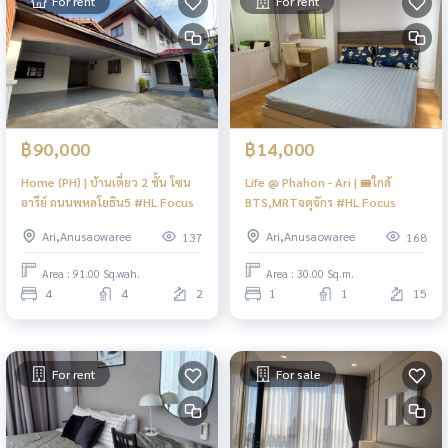
For rent
For rent
฿90,000
฿14,000
Home (PH) | บ้านเดี่ยว 2 ชั้น โซน
Life @ Phahon - Ari | 🚝ใกล้
อารีย์ ถนนพหลโยธิน5 #HL Focus
BTS,MRTจตุจักร #HL Focus
Ari,Anusaowaree
Ari,Anusaowaree
137
168
Area : 91.00 Sq.wah.
Area : 30.00 Sq.m.
4
4
2
1
1
15
For rent
For sale