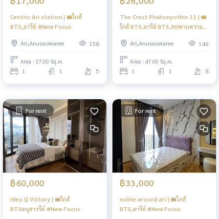
฿17,000
฿26,000
Centric Ari station | 🚝ใกล้
The Crest Phahonyothin 11 | 🚝
BTS,อารีย์ #New Focus
ใกล้ BTS,อารีย์ BTS,สะพานควาย
#New
Ari,Anusaowaree
Ari,Anusaowaree
158
146
Area : 27.00 Sq.m.
Area : 47.00 Sq.m.
1
1
5
1
1
8
For rent
For rent
฿60,000
฿33,000
Ideo Q Victory | 🚝ใกล้
noble around ari | 🚝ใกล้
BTSอนุสาวรีย์ #New Focus
BTS,อารีย์ #New Focus