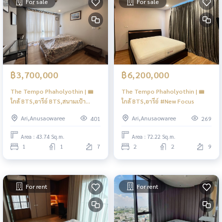
For sale
For sale
฿3,700,000
฿6,200,000
The Tempo Phaholyothin | 🚝
The Tempo Phaholyothin | 🚝
ใกล้ BTS,อารีย์ BTS,สนามเป้า
ใกล้ BTS,อารีย์ #New Focus
#New
Ari,Anusaowaree
Ari,Anusaowaree
401
269
Area : 43.74 Sq.m.
Area : 72.22 Sq.m.
1
1
7
2
2
9
For rent
For rent