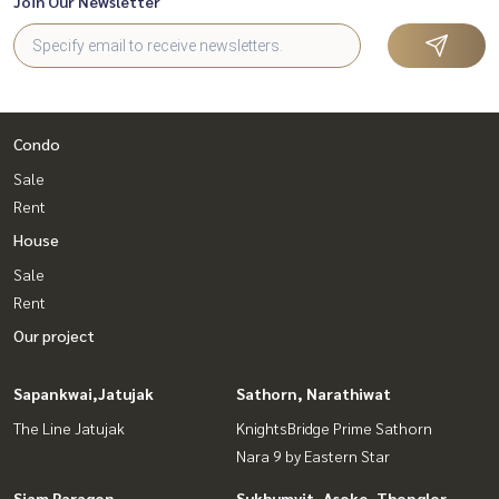
Join Our Newsletter
Condo
Sale
Rent
House
Sale
Rent
Our project
Sapankwai,Jatujak
Sathorn, Narathiwat
The Line Jatujak
KnightsBridge Prime Sathorn
Nara 9 by Eastern Star
Siam Paragon
Sukhumvit, Asoke, Thonglor