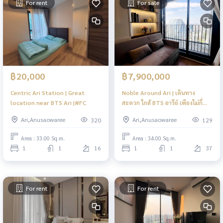
For rent
For sale
฿20,000
฿7,900,000
Centric Ari Station | Great
Noble Around Ari | เดินทาง
location near BTS Ari |#FC
สะดวก ใกล้ BTS อารีย์ เพียงไม่กี่
นาที | #FC
Ari,Anusaowaree
Ari,Anusaowaree
320
129
Area : 33.00 Sq.m.
Area : 34.00 Sq.m.
1
1
16
1
1
37
For rent
For rent