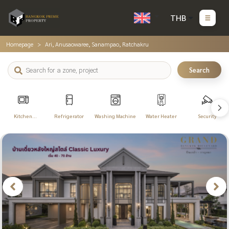
THB
Homepage
Ari, Anusaowaree, Sanampao, Ratchakru
Search
Kitchen
Refrigerator
Washing Machine
Water Heater
Security
Appliances