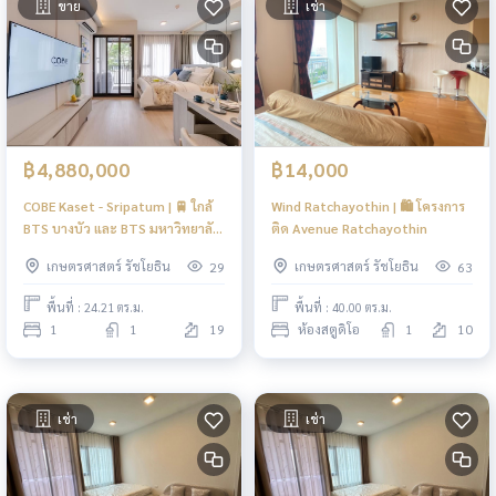
ขาย
เช่า
฿4,880,000
฿14,000
COBE Kaset - Sripatum | 🚆 ใกล้
Wind Ratchayothin | 🛍️ โครงการ
BTS บางบัว และ BTS มหาวิทยาลัย
ติด Avenue Ratchayothin
เกษตรศาสตร์
เกษตรศาสตร์ รัชโยธิน
เกษตรศาสตร์ รัชโยธิน
29
63
พื้นที่ : 24.21 ตร.ม.
พื้นที่ : 40.00 ตร.ม.
1
1
19
ห้องสตูดิโอ
1
10
เช่า
เช่า