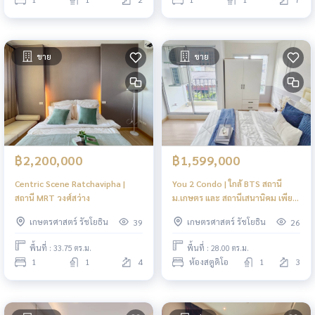
ขาย
ขาย
฿2,200,000
฿1,599,000
Centric Scene Ratchavipha |
You 2 Condo | ใกล้ BTS สถานี
สถานี MRT วงศ์สว่าง
ม.เกษตร และ สถานีเสนานิคม เพียง
3 นาที
เกษตรศาสตร์ รัชโยธิน
เกษตรศาสตร์ รัชโยธิน
39
26
พื้นที่ : 33.75 ตร.ม.
พื้นที่ : 28.00 ตร.ม.
1
1
4
ห้องสตูดิโอ
1
3