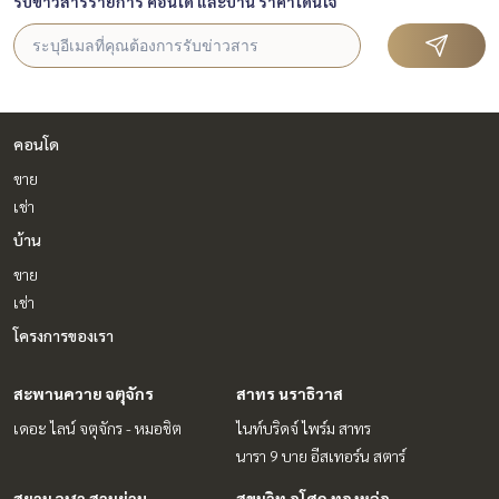
รับข่าวสารรายการ คอนโด และบ้าน ราคาโดนใจ
คอนโด
ขาย
เช่า
บ้าน
ขาย
เช่า
โครงการของเรา
สะพานควาย จตุจักร
สาทร นราธิวาส
เดอะ ไลน์ จตุจักร - หมอชิต
ไนท์บริดจ์ ไพร์ม สาทร
นารา 9 บาย อีสเทอร์น สตาร์
สยาม จุฬา สามย่าน
สุขุมวิท อโศก ทองหล่อ