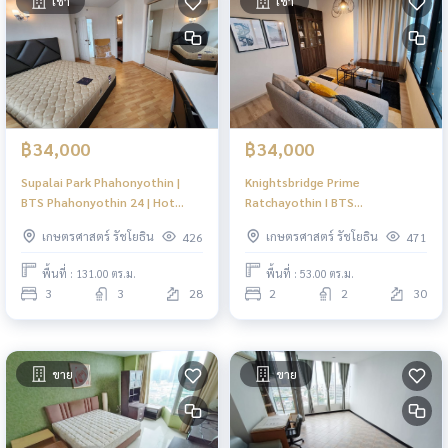
เช่า
เช่า
฿34,000
฿34,000
Supalai Park Phahonyothin |
Knightsbridge Prime
BTS Phahonyothin 24 | Hot
Ratchayothin I BTS
Building with worth size! | #HL
Phahonyothin 24 | ห้องสวย, rare
เกษตรศาสตร์ รัชโยธิน
เกษตรศาสตร์ รัชโยธิน
426
471
item #HL
พื้นที่ : 131.00 ตร.ม.
พื้นที่ : 53.00 ตร.ม.
3
3
28
2
2
30
ขาย
ขาย