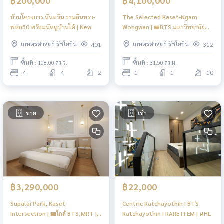
฿200,000
฿4,100,000
บ้านโครงการ นันทวัน รามอินทรา-
The Selected Kaset-Ngam
พหล50 พร้อมนัดดูบ้านได้ | New
Wongwan | 🚝BTS มหาวิทยาลัย
เกษตรศาสตร์ | HL
เกษตรศาสตร์ รัชโยธิน
เกษตรศาสตร์ รัชโยธิน
401
312
พื้นที่ : 108.00 ตร.ว.
พื้นที่ : 31.50 ตร.ม.
4
4
2
1
1
10
ขาย
เช่า
฿3,290,000
฿22,000
Supalai Park, Kaset
Centric Ratchayothin I BTS
Intersection | 🚝ใกล้ BTS,MRT |
Ratchayothin I RARE ITEM | #HL
New