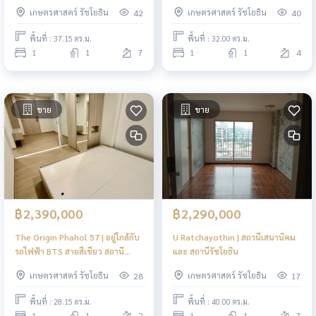
เพียง 500 เมตร พร้อมเข้าอยู่!
เกษตรศาสตร์ รัชโยธิน
เกษตรศาสตร์ รัชโยธิน
42
40
พื้นที่ : 37.15 ตร.ม.
พื้นที่ : 32.00 ตร.ม.
1
1
7
1
1
4
ขาย
ขาย
฿2,390,000
฿2,290,000
The Origin Phahol 57 | อยู่ใกล้กับ
U Ratchayothin | สถานีเสนานิคม
รถไฟฟ้า BTS สายสีเขียว สถานี
และ สถานีรัชโยธิน
พหลโยธิน 59 / สถานีวัดพระ
เกษตรศาสตร์ รัชโยธิน
เกษตรศาสตร์ รัชโยธิน
28
17
ศรีมหาธาตุ
พื้นที่ : 28.15 ตร.ม.
พื้นที่ : 40.00 ตร.ม.
1
1
2
1
1
7