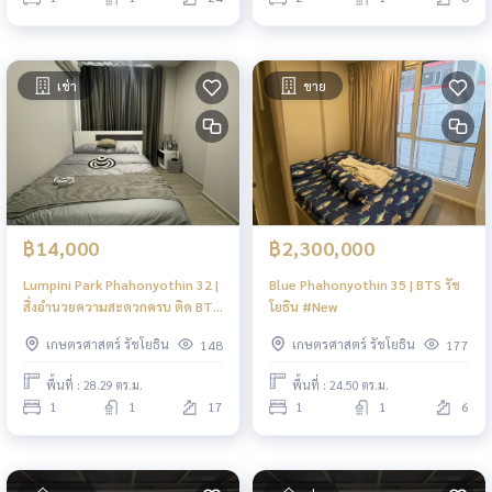
เช่า
ขาย
฿14,000
฿2,300,000
Lumpini Park Phahonyothin 32 |
Blue Phahonyothin 35 | BTS รัช
สิ่งอำนวยความสะดวกครบ ติด BTS
โยธิน #New
รัชโยธิน #New
เกษตรศาสตร์ รัชโยธิน
เกษตรศาสตร์ รัชโยธิน
148
177
พื้นที่ : 28.29 ตร.ม.
พื้นที่ : 24.50 ตร.ม.
1
1
17
1
1
6