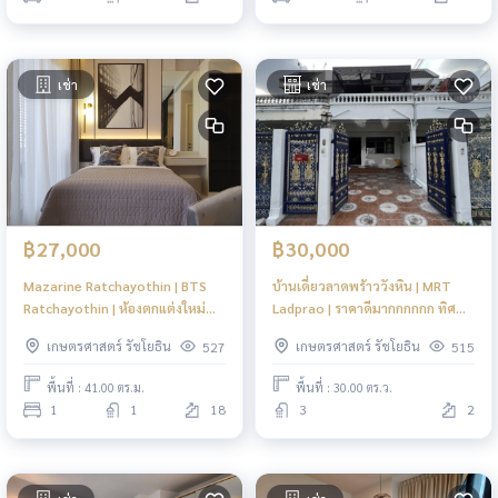
เช่า
เช่า
฿27,000
฿30,000
Mazarine Ratchayothin | BTS
บ้านเดี่ยวลาดพร้าววังหิน | MRT
Ratchayothin | ห้องตกแต่งใหม่
Ladprao | ราคาดีมากกกกกก ทิศ
ส่วนกลางจัดเต็ม พร้อมเข้าอยู่ #HL
บ้านไม่ร้อน #HL
เกษตรศาสตร์ รัชโยธิน
เกษตรศาสตร์ รัชโยธิน
527
515
พื้นที่ : 41.00 ตร.ม.
พื้นที่ : 30.00 ตร.ว.
1
1
18
3
2