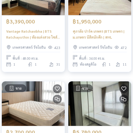
฿3,390,000
฿1,950,000
Vantage Ratchavibha | BTS
ศุภาลัย ปาร์ค เกษตร |BTS เกษตร |
Ratchayothin | ห้องแต่งสวย ไซส์
ม.เกษตร นิสิตนักศึก | #HL
ใหญ่ จุใจ | #HL
เกษตรศาสตร์ รัชโยธิน
เกษตรศาสตร์ รัชโยธิน
423
472
พื้นที่ : 48.00 ตร.ม.
พื้นที่ : 34.00 ตร.ม.
1
1
31
ห้องสตูดิโอ
1
11
ขาย
ขาย
฿2,700,000
฿5,780,000