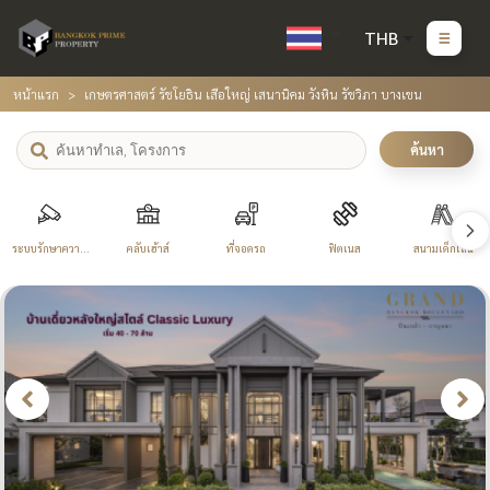
THB
หน้าแรก
เกษตรศาสตร์ รัชโยธิน เสือใหญ่ เสนานิคม วังหิน รัชวิภา บางเขน
ค้นหา
ระบบรักษาความ
คลับเฮ้าส์
ที่จอดรถ
ฟิตเนส
สนามเด็กเล่น
ปลอดภัย