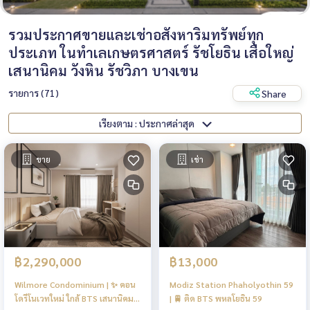
รวมประกาศขายและเช่าอสังหาริมทรัพย์ทุก
ประเภท ในทำเลเกษตรศาสตร์ รัชโยธิน เสือใหญ่
เสนานิคม วังหิน รัชวิภา บางเขน
รายการ (71)
Share
เรียงตาม : ประกาศล่าสุด
ขาย
เช่า
฿2,290,000
฿13,000
Wilmore Condominium | ✨ คอน
Modiz Station Phaholyothin 59
โดรีโนเวทใหม่ ใกล้ BTS เสนานิคม
| 🚆 ติด BTS พหลโยธิน 59