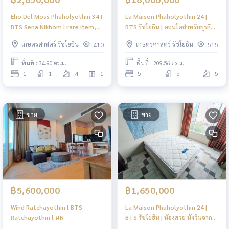
Elio Del Moss Phaholyothin 34 I
La Maison Phaholyothin 24 |
BTS Sena Nikhom I rare item,
BTS รัชโยธิน | คอนโดสำหรับธุรกิจ
near kasetsart university | #HL
ที่จอดรถ 34 คัน | #HL
เกษตรศาสตร์ รัชโยธิน
เกษตรศาสตร์ รัชโยธิน
410
515
พื้นที่ : 34.90 ตร.ม.
พื้นที่ : 209.56 ตร.ม.
1
1
4
1
5
5
5
ขาย
ขาย
฿5,600,000
฿1,650,000
Wind Ratchayothin l BTS
La Maison Phaholyothin 24 |
Ratchayothin l #N
BTS รัชโยธิน | ห้องสวย นั่งวินจาก
BTS 10 บาท | #HL