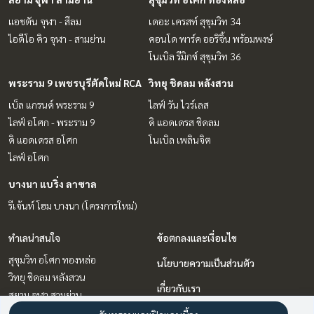
แอชตัน จุฬา - สีลม
เดอะ เครสท์ สุขุมวิท 34
ไอดีโอ คิว จุฬา - สามย่าน
คอนโด พาร์ค ออริจิ้น พร้อมพงษ์
โนเบิล รีมิกซ์ สุขุมวิท 36
พระราม 9 เพชรบุรีตัดใหม่ RCA
วิทยุ ชิดลม หลังสวน
เบ็ล แกรนด์ พระราม 9
ไลฟ์ วัน ไวร์เลส
ไลฟ์ อโศก - พระราม 9
ดิ แอดเดรส ชิดลม
ดิ แอดเดรส อโศก
โนเบิล เพลินจิต
ไลฟ์ อโศก
บางนา แบริ่ง ลาซาล
รีเจ้นท์ โฮม บางนา (โครงการใหม่)
ทำเลน่าสนใจ
ข้อตกลงและเงื่อนไข
สุขุมวิท อโศก ทองหล่อ
นโยบายความเป็นส่วนตัว
วิทยุ ชิดลม หลังสวน
เกี่ยวกับเรา
สยาม จุฬา สามย่าน
สะพานควาย จตุจักร
วิธีการฝากขาย-เช่า