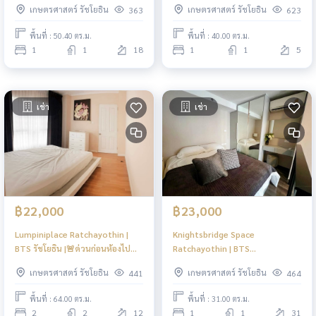
เกษตรศาสตร์ รัชโยธิน
เกษตรศาสตร์ รัชโยธิน
363
623
พื้นที่ : 50.40 ตร.ม.
พื้นที่ : 40.00 ตร.ม.
1
1
18
1
1
5
เช่า
เช่า
฿22,000
฿23,000
Lumpiniplace Ratchayothin |
Knightsbridge Space
BTS รัชโยธิน |🚨ด่วนก่อนห้องไป
Ratchayothin | BTS
|HL
Phahonyothin 24 | Nice
เกษตรศาสตร์ รัชโยธิน
เกษตรศาสตร์ รัชโยธิน
441
464
Decorated Hot Building! | #HL
พื้นที่ : 64.00 ตร.ม.
พื้นที่ : 31.00 ตร.ม.
2
2
12
1
1
31