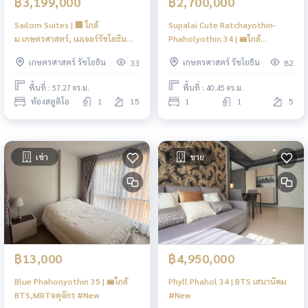
฿3,199,000
฿2,700,000
Sailom Suites | 🏢 ใกล้
Supalai Cute Ratchayothin-
ม.เกษตรศาสตร์, เมเจอร์รัชโยธิน
Phaholyothin 34 | 🚝ใกล้
และ SCB Park
BTS,MRTจตุจักร #New
เกษตรศาสตร์ รัชโยธิน
เกษตรศาสตร์ รัชโยธิน
33
82
พื้นที่ : 57.27 ตร.ม.
พื้นที่ : 40.45 ตร.ม.
ห้องสตูดิโอ
1
15
1
1
5
เช่า
ขาย
฿13,000
฿4,950,000
Blue Phahonyothin 35 | 🚝ใกล้
Phyll Phahol 34 | BTS เสนานิคม
BTS,MRTจตุจักร #New
#New