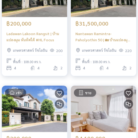
฿200,000
฿31,500,000
Ladawan Lakoon Rangsit | บ้าน
Nantawan Ramintra-
แปลงมุม หันทิศใต้ #HL Focus
Paholyothin 50 | 🏡 บ้านแปลงมุม
• เลขสวย • หันทิศใต้ #HL Focus
เกษตรศาสตร์ รัชโยธิน
เกษตรศาสตร์ รัชโยธิน
200
220
พื้นที่ : 108.00 ตร.ว.
พื้นที่ : 108.00 ตร.ว.
4
4
2
4
4
2
เช่า
ขาย