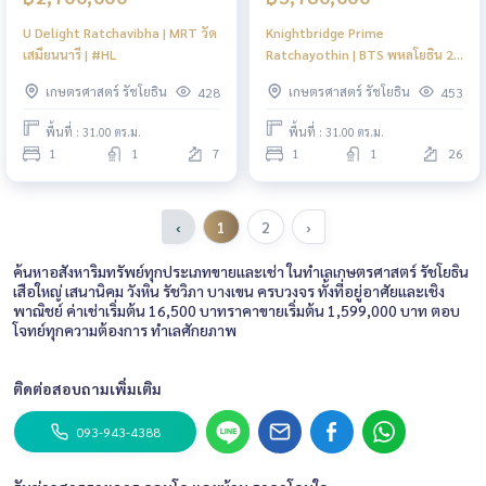
U Delight Ratchavibha | MRT วัด
Knightbridge Prime
เสมียนนารี | #HL
Ratchayothin | BTS พหลโยธิน 24
| #HL
เกษตรศาสตร์ รัชโยธิน
เกษตรศาสตร์ รัชโยธิน
428
453
พื้นที่ : 31.00 ตร.ม.
พื้นที่ : 31.00 ตร.ม.
1
1
7
1
1
26
‹
1
2
›
ค้นหาอสังหาริมทรัพย์ทุกประเภทขายและเช่า ในทำเลเกษตรศาสตร์ รัชโยธิน
เสือใหญ่ เสนานิคม วังหิน รัชวิภา บางเขน ครบวงจร ทั้งที่อยู่อาศัยและเชิง
พาณิชย์ ค่าเช่าเริ่มต้น 16,500 บาทราคาขายเริ่มต้น 1,599,000 บาท ตอบ
โจทย์ทุกความต้องการ ทำเลศักยภาพ
ติดต่อสอบถามเพิ่มเติม
093-943-4388