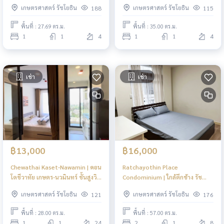
เกษตรศาสตร์ รัชโยธิน
เกษตรศาสตร์ รัชโยธิน
188
115
พื้นที่ : 27.69 ตร.ม.
พื้นที่ : 35.00 ตร.ม.
1
1
4
1
1
4
เช่า
เช่า
฿13,000
฿16,000
Chewathai Kaset-Nawamin | คอน
Ratchayothin Place
โดชีวาทัย เกษตร-นวมินทร์ ชั้นสูงวิว
Condominium | ใกล้ตึกช้าง รัช
โล่ง เฟอร์นิเจอร์ครบ #New
โยธิน #New
เกษตรศาสตร์ รัชโยธิน
เกษตรศาสตร์ รัชโยธิน
121
176
พื้นที่ : 28.00 ตร.ม.
พื้นที่ : 57.00 ตร.ม.
1
1
24
2
1
8