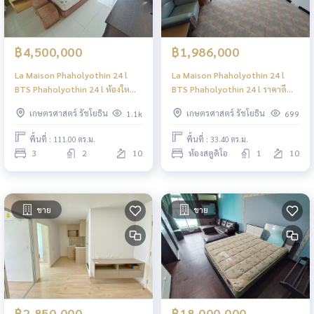
฿4,500,000
฿1,986,000
La Maison Phaholyothin 24 l
La Maison Phaholyothin 24 l
BTS Phaholyothin 24 l ห้องใหญ่
BTS Phaholyothin 24 l ราคาดี
ราคาดี ใกล้ BTS นั่งวิน 10 บาท l
ใกล้ BTS นั่งวิน 10 บาท l #N
เกษตรศาสตร์ รัชโยธิน
เกษตรศาสตร์ รัชโยธิน
1.1k
699
#HL
พื้นที่ : 111.00 ตร.ม.
พื้นที่ : 33.40 ตร.ม.
3
2
10
ห้องสตูดิโอ
1
10
ขาย
ขาย
฿2,850,000
฿18,000,000