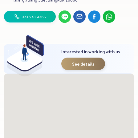
บริษัทที่รับย้ายบ้านแทนเราในระหว่าง
ที่เราไปทำงานในต่างประเทศ ตอนที่
093-943-4388
น้องโฟล์คบอกว่าจะมาช่วยดูแลการ
แพ็กและขนของแทนเราระหว่างที่เรา
ไปต่างประเทศ เหมือนยกภูเขาออก
จากอก! และเมื่อถึงวันที่บริษัทรับย้าย
คอนโดมาทำงาน น้องโฟล์คก็มากำกับ
Interested in working with us
ดูแลตรวจเช็คการแพ็กของ ขนของ
รวมทั้งดูแลความเรียบร้อยทุกอย่างของ
See details
ห้องที่ต้องคืน และตามดูแลการขนของ
ไปส่งที่ใหม่จนทุกอย่างเสร็จเรียบร้อย
น้ำใจอันดีงามของน้องโฟล์คนี้ ตีเป็น
มูลค่าที่เป็นตัวเงินไม่ได้เพราะมันมีค่า
มากในสถานการณ์แบบนี้ที่ตัวเองไม่
สามารถอยู่กำกับดูแลการแพ็ก การขน
ย้ายเองได้ น้องคอยรายงานความคืบ
หน้าตลอด ส่งรูป ส่งวีดีโอให้ดูว่าเป็น
อย่างไรตั้งแต่สภาพห้องที่พร้อมส่งคืน