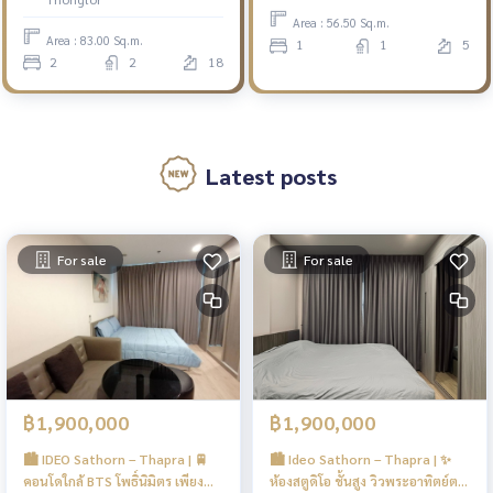
Area : 56.50 Sq.m.
Area : 83.00 Sq.m.
1
1
5
2
2
18
Latest posts
For sale
For sale
฿1,900,000
฿1,900,000
🏙️ IDEO Sathorn – Thapra | 🚆
🏙️ Ideo Sathorn – Thapra | ✨
คอนโดใกล้ BTS โพธิ์นิมิตร เพียง
ห้องสตูดิโอ ชั้นสูง วิวพระอาทิตย์ตก