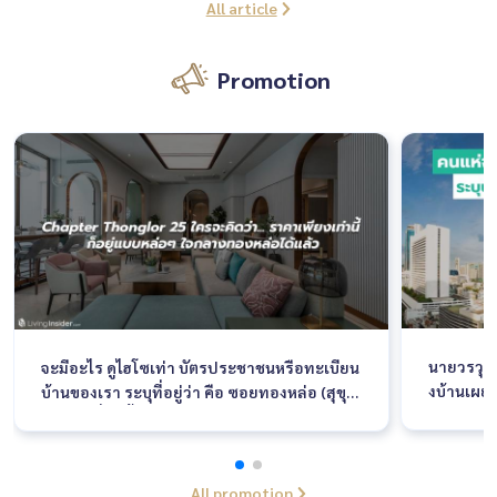
All article
Promotion
นายวรวุฒ
จะมีอะไร ดูไฮโซเท่า บัตรประชาชนหรือทะเบียน
งบ้านเผยค
บ้านของเรา ระบุที่อยู่ว่า คือ ซอยทองหล่อ (สุขุม
ละวัสดุ F
วิท 55) เรื่องนี้เอาจริงๆเป็นความภาคภูมิใจของใ
งาน ระหว่
ครหลายๆคนเลยที่มีคอนโดหรือบ้านอยู่ในซอยนี้
ณ อิมแพ็ค
เพราะมันเหมือนสิ่งที่บอกฐานะและรสนิยมทาง
อบรับอย่า
สังคมของคุณได้เป็นอย่างดี
All promotion