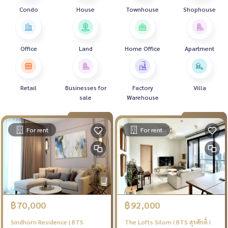
Condo
House
Townhouse
Shophouse
Office
Land
Home Office
Apartment
Retail
Businesses for
Factory
Villa
sale
Warehouse
For rent
For rent
฿70,000
฿92,000
Sindhorn Residence | BTS
The Lofts Silom I ฺBTS สุรศักดิ์ I