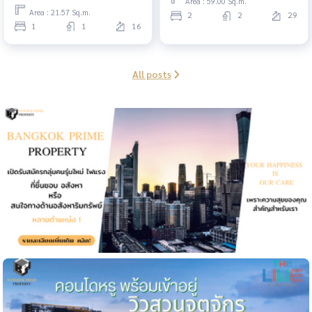
Area : 59.00 Sq.m.
Area : 21.57 Sq.m.
2
2
29
1
1
16
All posts