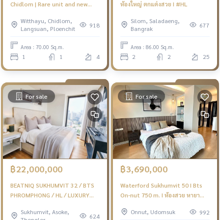
Chidlom | Rare unit and new
ห้องใหญ่ ตกแต่งสวย I #HL
decorations | #Hl
Witthayu, Chidlom,
Silom, Saladaeng,
918
677
Langsuan, Ploenchit
Bangrak
Area : 70.00 Sq.m.
Area : 86.00 Sq.m.
1
1
4
2
2
25
For sale
For sale
฿22,000,000
฿3,690,000
BEATNIQ SUKHUMVIT 32 / BTS
Waterford Sukhumvit 50 I Bts
PHROMPHONG / HL / LUXURY
On-nut 750 m. I ห้องสวย หายา
STAND ALONE 2BEDROOM
กมากๆ ราคาดี I #HL
Sukhumvit, Asoke,
Onnut, Udomsuk
992
83SQ.M. 22MB ONLY
624
Thonglor