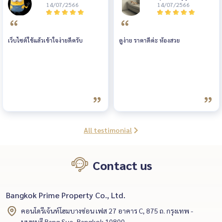
หาห้องให้ลูกค้าได้อย่างรวดเร็ว ตรง
14/07/2566
นี่)
14/07/2566
สเป็คทุกอย่าง อีกทั้งยังช่วยต่อรอง
ราคาค่าเช่าให้จนได้ราคาที่ทั้งสองฝ่าย
happy ที่สำคัญกว่านั้นคือ ไม่เคยเจอเอ
เว็บไซต์ใช้แล้วเข้าใจง่ายดีครับ
ดูง่าย ราคาดีค่ะ ห้องสวย
เจ้นท์ที่ไหนที่ให้บริการแบบที่เรียกว่า
Go extra miles! เหมือนน้องโฟล์ค
ด้วยความที่ดิฉันต้องเดินทางไปต่าง
ประเทศเป็นเดือน และคอนโดที่อยู่ก็
หมดสัญญา (และเราก็ไม่ต่อสัญญา) จึง
จำเป็นต้องย้ายภายในเดือนมกราคม
ก่อนสิ้นเดือน แต่มีงานที่ต้องไปทำที่
All testimonial
ต่างประเทศเป็นเดือนและต้องเดินทาง
ตั้งแต่ 24 มกราคม ทุกอย่างฉุกละหุก
Contact us
ไปหมด แต่เพราะมีเอเจ้นท์อย่างน้อง
โฟล์คทำให้ได้ห้องตามสเป็คที่ต้องการ
ภายใน 3 วัน และน้องโฟล์คก็มีน้ำใจ
Bangkok Prime Property Co., Ltd.
มากโดยน้องเสนอตัวว่าจะมาช่วยดูแล
คอนโดรีเจ้นท์โฮมบางซ่อน เฟส 27 อาคาร C, 875 ถ. กรุงเทพ -
เรื่องการแพ็คของและขนของของ
นนทบุรี Bang Sue, Bangkok 10800