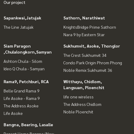
Our project
Sapankwai,Jatujak
Sathorn, Narathiwat
The Line Jatujak
KnightsBridge Prime Sathorn
Nara 9 by Eastern Star
Siam Paragon
Sukhumvit, Asoke, Thonglor
,Chulalongkorn,Samyan
The Crest Sukhumvit 34
Ashton Chula - Silom
Condo Park Origin Phrom Phong
Ideo Q Chula - Samyan
Noble Remix Sukhumvit 36
Rama9, Petchburi, RCA
Witthayu, Chidlom,
Langsuan, Ploenchit
Belle Grand Rama 9
life one wireless
Life Asoke - Rama 9
The Address Chidlom
The Address Asoke
Noble Ploenchit
Life Asoke
Bangna, Bearing, Lasalle
Regent Home Bangna (New