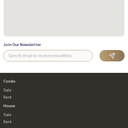
เจ้าของ และข้าวของที่ขนไปที่ใหม่ ไม่
สามารถถ่ายทอดเป็นคำพูดได้ถึงความ
ทราบซึ้งใจที่มีต่อน้ำใจอันดีวามของ
น้องโฟล์ค น้องทำให้เรื่องที่แทบจะเป็น
ไปไม่ได้ เป็นไปได้ ตั้งแต่หาห้องให้ได้
ตามสเป็คภายใน 3 วัน ถ้านับตั้งแต่วัน
Join Our Newsletter
ที่ติดต่อหาน้องจนทำสัญญาจนย้ายเข้า
ทุกอย่างจบภายใน 1 สัปดาห์ ท่านใดที่
หาบ้าน คอนโดให้เช่า หรือ จะซื้อขาย
ติดต่อน้องโฟล์คเลย ขอการันตีเลยว่า
ท่านจะได้รับประสบการณ์ที่ประทับใจ
Condo
ไม่รู้ลืมแน่นอน และบริษัทใดมีพนักงาน
แบบน้องโฟล์คเป็นพนักงาน บริษัทนั้น
Sale
คือโชคดีมาก เราโชคดีที่ได้น้องโฟล์ค
Rent
เป็นเอเจ้นท์ที่ช่วยดูแลทุกอย่าง
House
ขอบคุณน้องโฟล์คจากใจอีกครั้ง!
Sale
ขอบคุณที่เป็นเอเจ้นท์ที่ดูแลพี่ You are
Rent
a gift from God!