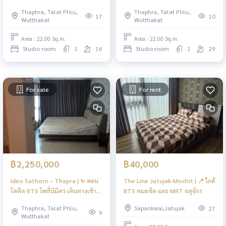
350 เมตร พร้อมเข้าอยู่ เดินทาง
พร้อมอยู่ ใกล้ BTS โพธิ์นิมิตร
Thaphra, Talat Phlu,
Thaphra, Talat Phlu,
สะดวก เข้าเมืองง่าย
17
10
Wutthakat
Wutthakat
Area : 22.00 Sq.m.
Area : 22.00 Sq.m.
Studio room
1
16
Studio room
1
29
For sale
For rent
฿2,250,000
฿40,000
Ideo Sathorn – Thapra | ✨ คอน
The Line Jatujak-Mochit | 📍 ใกล้
โดติด BTS โพธิ์นิมิตร เดินทางเข้า
BTS หมอชิต และ MRT จตุจักร
เมืองง่าย เพียงไม่กี่นาทีถึงสาทร!
Thaphra, Talat Phlu,
Sapankwai,Jatujak
27
9
Wutthakat