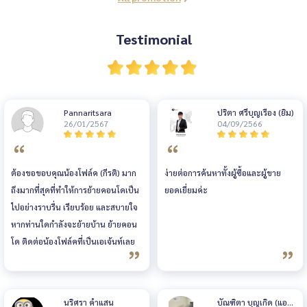
นดีไซน์ให
บ
Testimonial
Pannaritsara
ปริตา ศรีบุญเรือง (ยิม)
26/01/2567
04/09/2566
ต้องขอขอบคุณน้องโฟล์ค (กีรติ) มาก
ง่ายต่อการค้นหาทั้งผู้ซื้อและผู้ขาย
ถึงมากที่สุดที่ทำให้การย้ายคอนโดเป็น
ยอดเยี่ยมค่ะ
ไปอย่างราบรื่น เรียบร้อย และสบายใจ
หากท่านใดกำลังจะย้ายบ้าน ย้ายคอน
โด ติดต่อน้องโฟล์คที่เป็นเอเจ้นท์เลย
นะคะ เพราะตั้งแต่ย้ายบ้าน ย้ายคอน
โดมาเกือบ 15 ครั้ง ไม่เคยเจอเอเจ้นท์
คนไหนที่ทำงานรวดเร็วมาก ตามงาน
นริศรา คำแสน
บัณฑิตา บุญเกิด (แอน