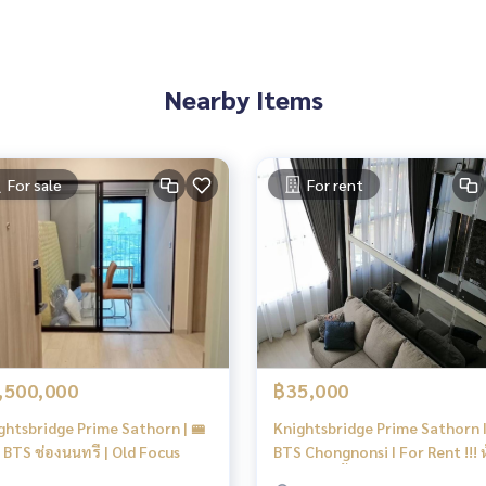
Nearby Items
มอนอิง
For sale
For rent
ู้เย็น LG
เตอร์)
ยโดยการไฟฟ้าฝ่ายผลิตแห่งประเทศไทย
,500,000
฿35,000
ghtsbridge Prime Sathorn | 🚝
Knightsbridge Prime Sathorn 
์ล็อคชั้น
้ BTS ช่องนนทรี | Old Focus
BTS Chongnonsi I For Rent !!! 
Duplex 2 ชั้น Nice room and High