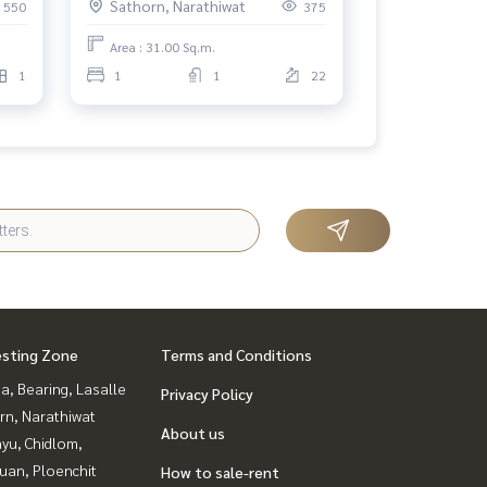
Sathorn, Narathiwat
550
375
สาทร
Area : 31.00 Sq.m.
1
1
1
22
esting Zone
Terms and Conditions
a, Bearing, Lasalle
Privacy Policy
rn, Narathiwat
About us
yu, Chidlom,
uan, Ploenchit
How to sale-rent