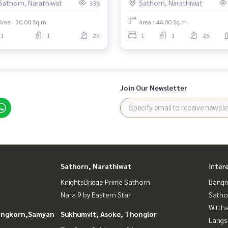
Sathorn, Narathiwat
Sathorn, Narathiwat
338
Floor คอนโดใจกลางเมืองย่าน
I #O
Area : 30.00 Sq.m.
Area : 44.00 Sq.m.
1
1
24
1
1
26
Join Our Newsletter
nakhon

st facing, fully furnished, ready to move in.
Sathorn, Narathiwat
Inter
KnightsBridge Prime Sathorn
Bangn
Nara 9 by Eastern Star
Satho
Wittha
longkorn,Samyan
Sukhumvit, Asoke, Thonglor
Langs