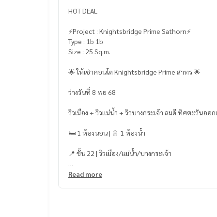
HOT DEAL
⚡️Project : Knightsbridge Prime Sathorn⚡️
Type : 1b 1b
Size : 25 Sq.m.
🌟 ให้เช่าคอนโด Knightsbridge Prime สาทร 🌟
ว่างวันที่ 8 พย 68
วิวเมือง + วิวแม่น้ำ + วิวบางกระเจ้า ลมดี ทิศตะวันออกเ
🛏 1 ห้องนอน | 🚿 1 ห้องน้ำ
📍 ชั้น 22 | วิวเมือง/แม่น้ำ/บางกระเจ้า
📐 25 ตร.ม.
Read more
💰 ค่าเช่า: 18,000 บาท/เดือน
📅 สัญญา 1 ปี | มัดจำ 2 เดือน + ล่วงหน้า 1 เดือน