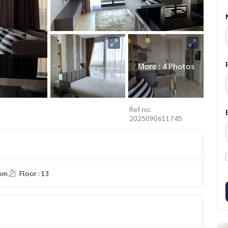
More : 4 Photos
Ref no.
2025090611745
om
Floor : 13