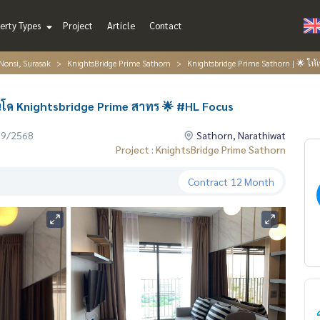
erty Types
Project
Article
Contact
Nonsi, Surasak
KnightsBridge Prime Sathorn
Knightsbridge Prime Sathorn | 🌟 ให
อนโด Knightsbridge Prime สาทร 🌟 #HL Focus
09/2568
Sathorn, Narathiwat
Project : KnightsBridge Prime Sathorn
Contract
12 Month