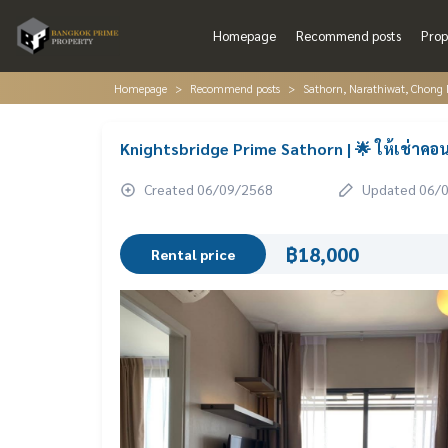
Homepage
Recommend posts
Prop
Homepage
Recommend posts
Sathorn, Narathiwat, Chong 
Knightsbridge Prime Sathorn | 🌟 ให้เช่าค
Created 06/09/2568
Updated 06/
฿18,000
Rental price