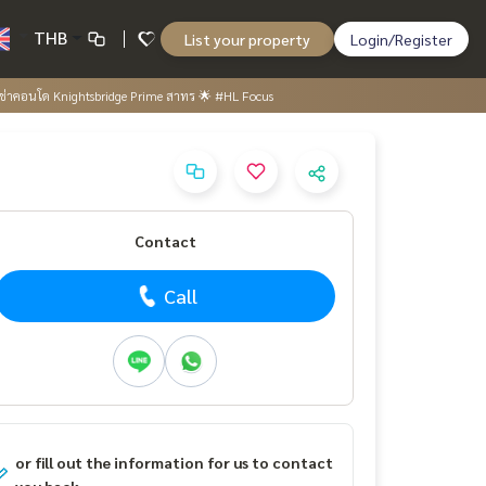
THB
List your property
Login/Register
้เช่าคอนโด Knightsbridge Prime สาทร 🌟 #HL Focus
Contact
Call
or fill out the information for us to contact