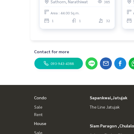
Sathorn, Narathiwat
385
📍 สถานที่ใกล้เคียง:
Area : 44.00 Sq.m.
BTS ช่องนนทรี / BRT อาคารสงเคราะห์
1
1
32
แม็คโคร สาทร / เซ็นทรัล พระราม 3
โรงพยาบาลเซนต์หลุยส์ / โรงพยาบาล BNH
Contact for more
ตึกเอ็มไพร์ ทาวเวอร์ / สาทรธานี / AIA สาทร / Maha
093-943-4388
-------------------------
🌟 Condo for rent: Knightsbridge Prime Sathorn 
City + River + Bang Krachao views, breezy, southea
Condo
Sapankwai,Jatujak
🛏 1 bedroom | 🚿 1 bathroom
Sale
The Line Jatujak
Rent
📍 22nd floor | City/River/Bang Krachao views
House
Siam Paragon ,Chula
📐 25 sq m
Sale