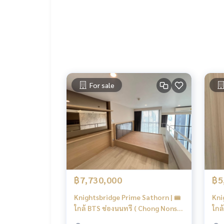
✅ เฟอร์นิเจอร์ครบ พร้อมเครื่องใช้ไฟฟ้า:
เตียง + ฟูก + ผ้ารองกันเปื้อน | โต๊ะเครื่องแป้ง + สตูล
โต๊ะทำงาน/ทานอาหาร + เก้าอี้ | ตู้เสื้อผ้า | โซฟา + ห
ทีวี LG 43 นิ้ว | ชั้นวางทีวี | แอร์ 2 เครื่อง
For sale
เครื่องทำน้ำอุ่น Stiebel | ไมโครเวฟ | เครื่องซักผ้า LG | ต
(ห้องน้ำแยกส่วนเปียก/แห้ง / ครัว Built-in พร้อมเคาน์
💧 ค่าน้ำจ่ายโดยฝ่ายบริหารอาคาร | ⚡️ ค่าไฟฟ้าจ่า
🌳 สิ่งอำนวยความสะดวกในโครงการ:
฿7,730,000
฿5
สระว่ายน้ำ | ฟิตเนส | ที่จอดรถ | รปภ. 24 ชั่วโมง
Knightsbridge Prime Sathorn | 🚝
Kni
Co-working space | ห้องประชุม | ระบบคีย์การ์ด | ลิฟต
ใกล้ BTS ช่องนนทรี ( Chong Nonsi)
ใกล
| New Focus