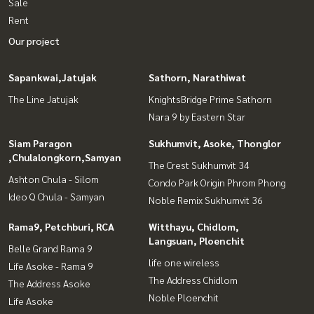
Sale
Rent
Our project
Sapankwai,Jatujak
Sathorn, Narathiwat
The Line Jatujak
KnightsBridge Prime Sathorn
Nara 9 by Eastern Star
Siam Paragon
Sukhumvit, Asoke, Thonglor
,Chulalongkorn,Samyan
The Crest Sukhumvit 34
Ashton Chula - Silom
Condo Park Origin Phrom Phong
Ideo Q Chula - Samyan
Noble Remix Sukhumvit 36
Rama9, Petchburi, RCA
Witthayu, Chidlom,
Langsuan, Ploenchit
Belle Grand Rama 9
life one wireless
Life Asoke - Rama 9
The Address Chidlom
The Address Asoke
Noble Ploenchit
Life Asoke