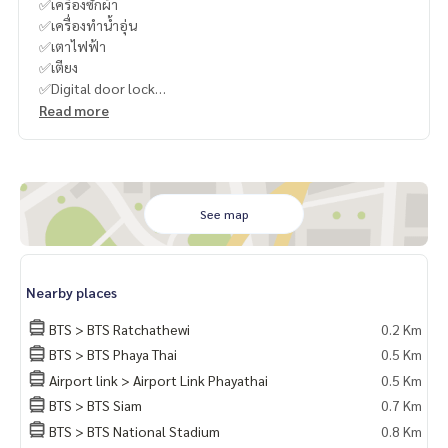
✅เครื่องซักผ้า
✅เครื่องทำน้ำอุ่น
✅เตาไฟฟ้า
✅เตียง
✅Digital door lock
Read more
-
----------------------------------------
You can inbox or dm to ask more information, It’s my pleas
ure to give.
See map
Tel :
093-943-4388
What App
+6693-943-4388
LINE ID : @BPP2019
Nearby places
-
BTS > BTS Ratchathewi
0.2 Km
BTS > BTS Phaya Thai
0.5 Km
#Kusuma
Airport link > Airport Link Phayathai
0.5 Km
BTS > BTS Siam
0.7 Km
BTS > BTS National Stadium
0.8 Km