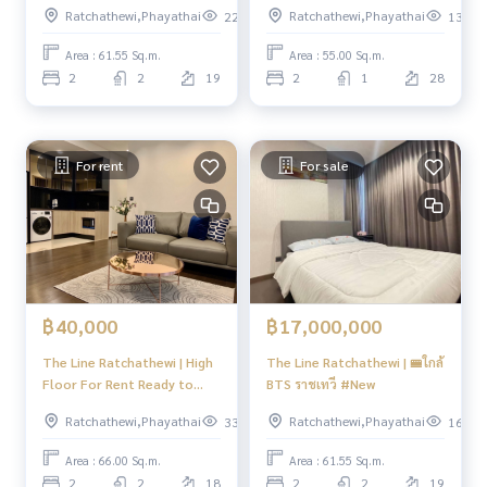
Ratchathewi,Phayathai
Ratchathewi,Phayathai
223
134
Area : 61.55 Sq.m.
Area : 55.00 Sq.m.
2
2
19
2
1
28
For rent
For sale
฿40,000
฿17,000,000
The Line Ratchathewi | High
The Line Ratchathewi | 🚝ใกล้
Floor For Rent Ready to
BTS ราชเทวี #New
move in !! | HL
Ratchathewi,Phayathai
Ratchathewi,Phayathai
330
161
Area : 66.00 Sq.m.
Area : 61.55 Sq.m.
2
2
18
2
2
19