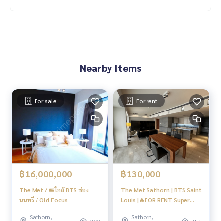
สถานีรถไฟฟ้าใต้ดิน
วัดหัวลำโพง
ถนนวิทยุ
โรงแรม ดิ แอทธินี เพลินจิต สีลม
วัดแขก
สวนลุมพินี
Nearby Items
----------------------------------------
For sale
For rent
You can inbox or dm to ask more information, It’s my pleas
ure to give.
Tel :
093-943-4388
What App
+6693-943-4388
LINE ID : @BPP2019
฿16,000,000
฿130,000
The Met / 🚝ใกล้ BTS ช่อง
The Met Sathorn | BTS Saint
นนทรี / Old Focus
Louis |🔥FOR RENT Super
price Nice room & High
Sathorn,
Sathorn,
Floor #HL
302
455