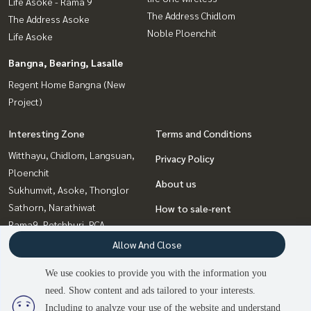
Life Asoke - Rama 9
The Address Chidlom
The Address Asoke
Noble Ploenchit
Life Asoke
Bangna, Bearing, Lasalle
Regent Home Bangna (New
Project)
Interesting Zone
Terms and Conditions
Witthayu, Chidlom, Langsuan,
Privacy Policy
Ploenchit
About us
Sukhumvit, Asoke, Thonglor
Sathorn, Narathiwat
How to sale-rent
Rama9, Petchburi, RCA
Contact
Siam Paragon
Allow And Close
,Chulalongkorn,Samyan
We use cookies to provide you with the information you
Sapankwai,Jatujak
need. Show content and ads tailored to your interests.
2
people are viewing
Bangna, Bearing, Lasalle
Including to analyze your use of the website and understand