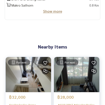
- ห้างเซ็นทรัล พระราม 3
Makro Sathorn
0.8 Km
- รพ. เซ็นต์หลุยส์
Show more
- รพ. บีเอ็นเอช
- ตึกเอ็มไพร์ ทาวเวอร์
- สาธรธานี
- สาทร ซิตี้ ทาวเวอร์
- AIAสาทร
- มหานคร ฯลฯ
Nearby Items
----------------------------------------
You can inbox or dm to ask more information, It’s my pleas
ure to give.
Tel :
093-943-4388
For rent
For rent
What App
+6693-943-4388
LINE ID : @BPP2019
#คอนโดสาทร
#Gee
฿32,000
฿28,000
Knightsbridge Prime
🔥FOR RENT🔥KnightsBridge