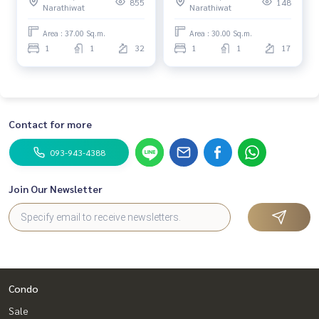
855
148
Narathiwat
Narathiwat
Area : 37.00 Sq.m.
Area : 30.00 Sq.m.
1
1
32
1
1
17
Contact for more
093-943-4388
Join Our Newsletter
Condo
Sale