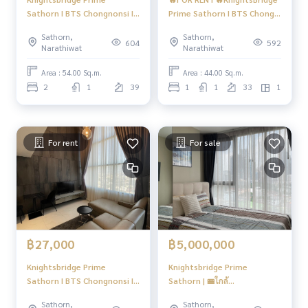
Sathorn I BTS Chongnonsi I
Prime Sathorn I BTS Chong
HL Super good price!!!
Nonsi I #HL
Sathorn,
Sathorn,
Duplex 2 ชั้น ราคาถูกมากกก
604
592
Narathiwat
Narathiwat
ชั้นสูงวิวสวยที่สุด I #HL
Area : 54.00 Sq.m.
Area : 44.00 Sq.m.
2
1
39
1
1
33
1
For rent
For sale
฿27,000
฿5,000,000
Knightsbridge Prime
Knightsbridge Prime
Sathorn I BTS Chongnonsi I
Sathorn | 🚝ใกล้
ห้องตกแต่งสวย วิวดี พร้อมเข้า
BTS,MRTจตุจักร | #FC
Sathorn,
Sathorn,
อยู่ I #HL