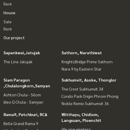
Rent
House
Sale
Rent
Our project
Sapankwai,Jatujak
Sathorn, Narathiwat
The Line Jatujak
KnightsBridge Prime Sathorn
Nara 9 by Eastern Star
Siam Paragon
Sukhumvit, Asoke, Thonglor
,Chulalongkorn,Samyan
The Crest Sukhumvit 34
Ashton Chula - Silom
Condo Park Origin Phrom Phong
Ideo Q Chula - Samyan
Noble Remix Sukhumvit 36
Rama9, Petchburi, RCA
Witthayu, Chidlom,
Langsuan, Ploenchit
Belle Grand Rama 9
life one wireless