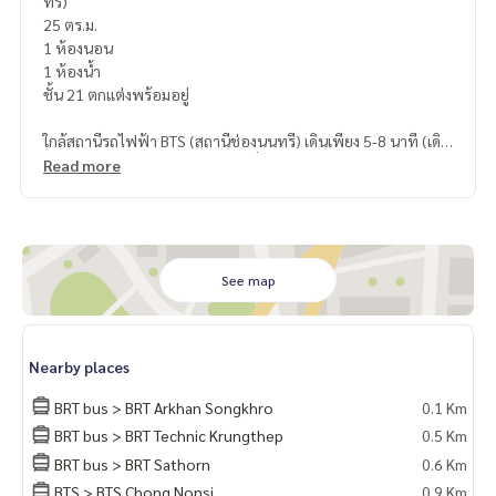
ทรี)
25 ตร.ม.
1 ห้องนอน
1 ห้องน้ำ
ชั้น 21 ตกแต่งพร้อมอยู่
ใกล้สถานีรถไฟฟ้า BTS (สถานีช่องนนทรี) เดินเพียง 5-8 นาที (เดิน
จาก BTS ช่องนนทรี 600 ม.) หรือนั่ง BRT (สถานีอาคารสงเคราะห์
Read more
หน้าคอนโด) ต่อเดียวถึง #BTSช่องนนทรี
21,500 บาท/เดือน สำหรับสัญญา 1 ปี
📌ทำเลดีติด BRT อาคารสงเคราะห์ ใกล้ BTS ช่องนนทรี (600m) ร
See map
ะยะเดินได้
📌ที่จอดรถระบบ auto parking
Nearby places
สิ่งอำนวยความสะดวก
▪ สระว่ายน้ำ rooftop floor 43 , sky facilities ฟิตเนส ซาวน่า ส่ว
BRT bus > BRT Arkhan Songkhro
0.1 Km
นกลางหรูหรามาก
BRT bus > BRT Technic Krungthep
0.5 Km
.
BRT bus > BRT Sathorn
0.6 Km
📌สถานที่ใกล้เคียง
- แม็คโคร สาทร
BTS > BTS Chong Nonsi
0.9 Km