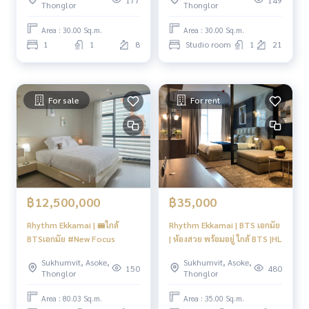
Thonglor
Thonglor
Area : 30.00 Sq.m.
Area : 30.00 Sq.m.
1
1
8
Studio room
1
21
For sale
For rent
฿12,500,000
฿35,000
Rhythm Ekkamai | 🚝ใกล้
Rhythm Ekkamai | BTS เอกมัย
BTSเอกมัย #New Focus
| ห้องสวย พร้อมอยู่ ใกล้ BTS |HL
Sukhumvit, Asoke,
Sukhumvit, Asoke,
150
480
Thonglor
Thonglor
Area : 80.03 Sq.m.
Area : 35.00 Sq.m.