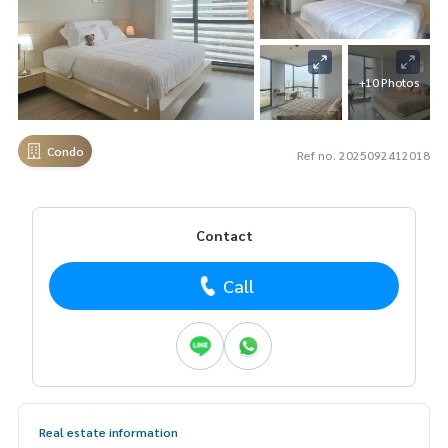
+10 Photos
Condo
Ref no. 2025092412018
Contact
Call
Real estate information