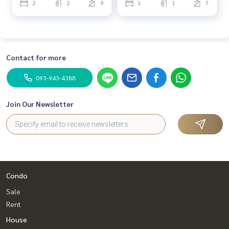
2
2
9
1
1
7
Contact for more
093-943-4388
Join Our Newsletter
Condo
Sale
Rent
House