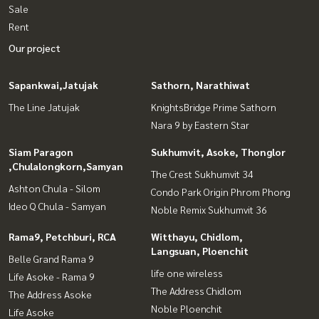
Sale
Rent
Our project
Sapankwai,Jatujak
Sathorn, Narathiwat
The Line Jatujak
KnightsBridge Prime Sathorn
Nara 9 by Eastern Star
Siam Paragon
Sukhumvit, Asoke, Thonglor
,Chulalongkorn,Samyan
The Crest Sukhumvit 34
Ashton Chula - Silom
Condo Park Origin Phrom Phong
Ideo Q Chula - Samyan
Noble Remix Sukhumvit 36
Rama9, Petchburi, RCA
Witthayu, Chidlom,
Langsuan, Ploenchit
Belle Grand Rama 9
life one wireless
Life Asoke - Rama 9
The Address Chidlom
The Address Asoke
Noble Ploenchit
Life Asoke