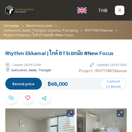
THB
Homepage
Recommend posts
Sukhumvit, Asoke, Thonglor, Eakamai, Prompong
RHYTHM Ekkamai
Rhythm Ekkamai | ใกล้ BTSเอกมัย #New Focus
Rhythm Ekkamai | ใกล้ BTSเอกมัย #New Focus
Created 24/09/2568
Updated 24/09/2568
Sukhumvit, Asoke, Thonglor
Project : RHYTHM Ekkamai
Contract
฿68,000
Rental price
12 Month