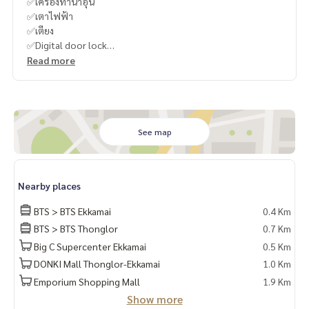
✅เครื่องทำน้ำอุ่น
✅เตาไฟฟ้า
✅เตียง
✅Digital door lock
Read more
-
----------------------------------------
You can inbox or dm to ask more information, It’s my pleas
ure to give.
See map
Tel :
093-943-4388
What App
+6693-943-4388
LINE ID : @BPP2019
Nearby places
-
BTS > BTS Ekkamai
0.4 Km
BTS > BTS Thonglor
0.7 Km
#May
Big C Supercenter Ekkamai
0.5 Km
DONKI Mall Thonglor-Ekkamai
1.0 Km
Emporium Shopping Mall
1.9 Km
Show more