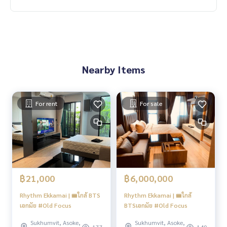
Nearby Items
For rent
For sale
฿21,000
฿6,000,000
Rhythm Ekkamai | 🚝ใกล้ BTS
Rhythm Ekkamai | 🚝ใกล้
เอกมัย #Old Focus
BTSเอกมัย #Old Focus
Sukhumvit, Asoke,
Sukhumvit, Asoke,
177
149