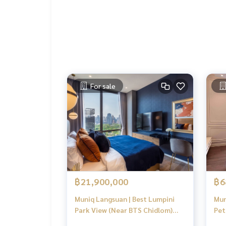
----------------------------------------
You can inbox or dm to ask more information, It’s
Tel :
093-943-4388
What App
+6693-943-4388
LINE ID : @BPP2019
For sale
#Nice
฿21,900,000
฿6
Muniq Langsuan | Best Lumpini
Mun
Park View (Near BTS Chidlom)
Pet
#Old Focus
REA