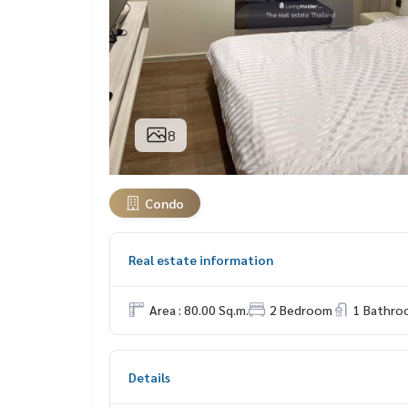
8
Condo
Real estate information
Area : 80.00 Sq.m.
2 Bedroom
1 Bathro
Details