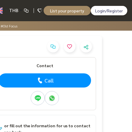
THB
List your property
Login/Register
้ #Old Focus
Contact
Call
or fill out the information for us to contact