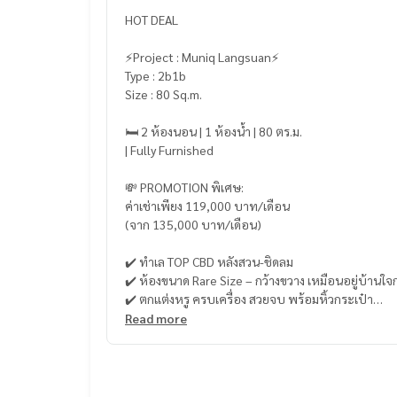
HOT DEAL
⚡️Project : Muniq Langsuan⚡️
Type : 2b1b
Size : 80 Sq.m.
🛏 2 ห้องนอน | 1 ห้องน้ำ | 80 ตร.ม.
| Fully Furnished
💸 PROMOTION พิเศษ:
ค่าเช่าเพียง 119,000 บาท/เดือน
(จาก 135,000 บาท/เดือน)
✔️ ทำเล TOP CBD หลังสวน-ชิดลม
✔️ ห้องขนาด Rare Size – กว้างขวาง เหมือนอยู่บ้านใจ
✔️ ตกแต่งหรู ครบเครื่อง สวยจบ พร้อมหิ้วกระเป๋า
✔️ 𝗦𝘂𝗽𝗲𝗿 𝗣𝗿𝗶𝘃𝗮𝘁𝗲 𝗣𝗿𝗼𝗷𝗲𝗰𝘁 (เพียง 166 ยูนิต)
Read more
✔️ Sky Facilities ระดับโรงแรม 5 ดาว:
สระว่ายน้ำ, เลานจ์, สปา, ฟิตเนส