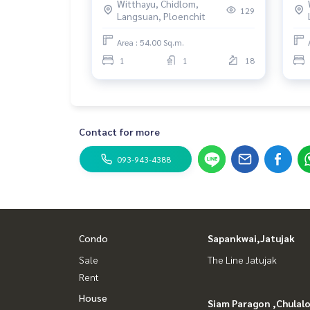
Witthayu, Chidlom,
129
Langsuan, Ploenchit
Area : 54.00 Sq.m.
1
1
18
Contact for more
093-943-4388
Condo
Sapankwai,Jatujak
Sale
The Line Jatujak
Rent
House
Siam Paragon ,Chula