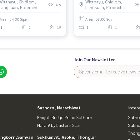
Witthayu, Chidlom,
Witthayu, Chidlom,
379
Langsuan, Ploenchit
Langsuan, Ploenchit
Area : 54.00 Sq.m.
Area : 57.00 Sq.m.
1
1
19
1
1
Join Our Newsletter
Sathorn, Narathiwat
Inter
KnightsBridge Prime Sathorn
Satho
Nara 9 by Eastern Star
Sukhu
Thong
longkorn,Samyan
Sukhumvit, Asoke, Thonglor