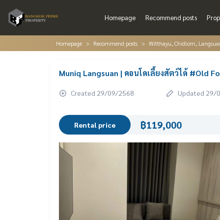
Homepage
Recommend posts
Prop
Homepage
Recommend posts
Witthayu, Chidlom, Langsua
Muniq Langsuan | คอนโดเลี้ยงสัตว์ได้ #Old F
Created 29/09/2568
Updated 29/
฿119,000
Rental price