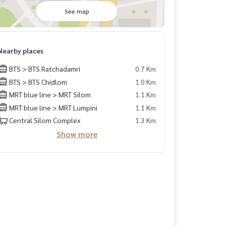
See map
Nearby places
BTS > BTS Ratchadamri
0.7 Km
BTS > BTS Chidlom
1.0 Km
MRT blue line > MRT Silom
1.1 Km
MRT blue line > MRT Lumpini
1.1 Km
Central Silom Complex
1.3 Km
Show more