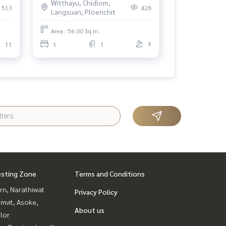
Witthayu, Chidlom,
513
428
Langsuan, Ploenchit
Area : 56.00 Sq.m.
11
1
1
9
esting Zone
Terms and Conditions
rn, Narathiwat
Privacy Policy
mvit, Asoke,
About us
lor