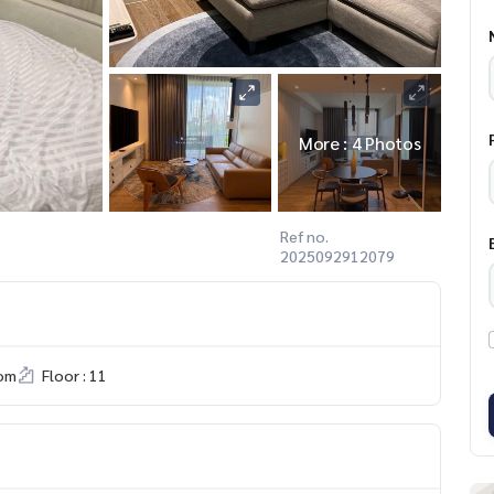
More : 4 Photos
Ref no.
2025092912079
om
Floor : 11