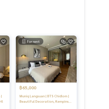
For rent
฿65,000
 |
Muniq Langsuan | BTS Chidlom |
Hl
Beautiful Decoration, Kempinski
View and Best Price #HL