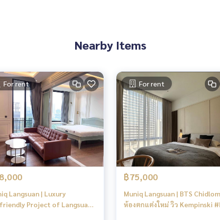
 my pleasure to give.
Nearby Items
For rent
For rent
8,000
฿75,000
iq Langsuan | Luxury
Muniq Langsuan | BTS Chidlom
friendly Project of Langsuan
ห้องตกแต่งใหม่ วิว Kempinski #
DY TO MOVE IN | HL