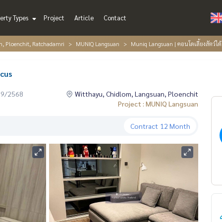
erty Types
Project
Article
Contact
n, Ploenchit, Ratchadamri
MUNIQ Langsuan
Muniq Langsuan | คอนโดเลี้ยงสัตว์ได
ocus
09/2568
Witthayu, Chidlom, Langsuan, Ploenchit
Project : MUNIQ Langsuan
Contract
12 Month