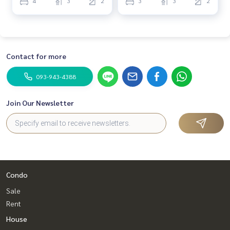
LINE ID : @BPP2019
4
3
2
3
3
2
#บางกอกบูเลอวาร์ดศรีนครินทร์บางนา #Bangkokboulevardsri
nakarinbangna #Luxuryhome #บ้านหรู #บ้านมือสองพร้อมอยู่
#บ้านเดี่ยวพร้อมอยู่
Contact for more
#Pangs
093-943-4388
Join Our Newsletter
Condo
Sale
Rent
House