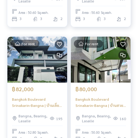
Lasalle
Lasalle
โรงพยาบาลบางนา5 7.9 กม.
Focus
โรงพยาบาลไทยนครินทร์ 10 กม.
Area : 50.60 Sq.wah.
Area : 50.60 Sq.wah.
3
3
2
3
3
2
คลับเฮาส์
สระว่ายน้ำ 20 x 8 เมตร
ฟิตเนส
พื้นที่พักผ่อน
For rent
For rent
สวนสาธารณะบรรยากาศสวิส 1-2-0.4 ไร่
Triple Security ตลอด 24 ชั่วโมง
กล้อง CCTV ทั่วทั้งโครงการ
ประตูทางเข้าโครงการแบบ Double Gate
แยกส่วน Guest Area และ Residential Area
ควบคุมการเข้าออกด้วย Access Card
ติดตั้งสัญญาณกันขโมยระบบ Magnetic และ Shock Sensor
฿82,000
฿80,000
รั้วรอบโครงการสูง 3 เมตร พร้อม เหล็กแหลม
Bangkok Boulevard
Bangkok Boulevard
Srinakarin-Bangna | บ้านเดี่ยว
Srinakarin-Bangna | บ้านสวย
----------------------------------------
หลังริม แต่งสวย ทำเลใกล้
ตกแต่งครบ พร้อมเข้าอยู่ ใกล้
You can inbox or dm to ask more information, It’s my pleas
Bangna, Bearing,
Bangna, Bearing,
รถไฟฟ้า #HL Focus
Mega Bangna #HL Focus
ure to give.
195
160
Lasalle
Lasalle
Tel :
093-943-4388
What App
+6693-943-4388
Area : 52.80 Sq.wah.
Area : 50.00 Sq.wah.