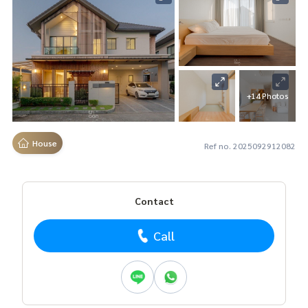
+14 Photos
House
Ref no. 2025092912082
Contact
Call