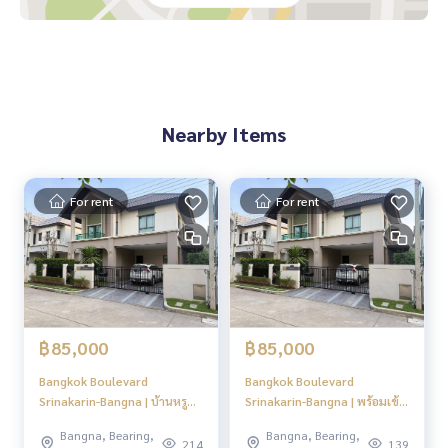
- ใกล้สถานีรถไฟฟ้า
รถไฟฟ้าสายสีเขียว สถานีสำโรง
รถไฟฟ้าสายสีเหลือง สถานีศรีด่าน
- สถานที่ใกล้เคียง
Mega บางนา (7.9 ก.ม.)
Nearby Items
JAS URBAN Srinakarin. (4.1 ก.ม.)
Makro ศรีนครินทร์ ( 6.3 ก.ม.)
ร.ร.นานาชาติสิงคโปร์กรุงเทพ (2.6 กม.)
For rent
For rent
ร.ร.นานาชาติไทยสิงคโปร์ ศรีนครินทร์ (2.8 กม.)
ร.ร.เซนต์โยเซฟบางนา (4.7 กม.)
ร.ร.เทพศิรินทร์ สมุทรปราการ (6 กม.)
ร.ร.อัสสัมชัญสมุทรปราการ (6.4 กม.)
ร.ร.สารสาสน์ สุวรรณภูมิ (5.6 กม.)
ร.ร.บางกอกพัฒนา (7 กม.)
ร.ร.นานาชาติเบิร์คลีย์ (9.7 กม.)
฿85,000
฿85,000
ร.ร.นานาชาติ คอนคอร์เดียน (14.4 กม.)
ร.ร.นานาชาติเซนต์แอนดรูว์ส (16.5 กม.
Bangkok Boulevard
Bangkok Boulevard
โรงพยาบาลเปาโล สมุทรปราการ 5.7 กม.
Srinakarin-Bangna | บ้านหรู
Srinakarin-Bangna | พร้อมเข้า
โรงพยาบาลเปาโลสินแพทย์ เทพารักษ์ 4.4 กม.
บรรยากาศสวิส #HL Focus
อยู่! ใกล้ทางด่วน มอเตอร์เวย์
โรงพยาบาลศิครินทร์ 6 กม.
Bangna, Bearing,
Bangna, Bearing,
ปลอดภัยสูง Facility ครบ #HL
214
139