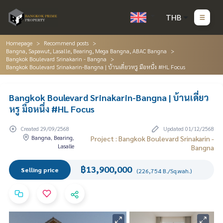
THB
Homepage
Recommend posts
Bangna, Sapawut, Lasalle, Bearing, Mega Bangna, ABAC Bangna
Bangkok Boulevard Srinakarin - Bangna
Bangkok Boulevard Srinakarin-Bangna | บ้านเดี่ยวหรู มือหนึ่ง #HL Focus
Bangkok Boulevard Srinakarin-Bangna | บ้านเดี่ยว
หรู มือหนึ่ง #HL Focus
Created 29/09/2568
Updated 01/12/2568
Bangna, Bearing,
Project : Bangkok Boulevard Srinakarin -
Lasalle
Bangna
฿13,900,000
Selling price
(226,754 B./Sq.wah.)