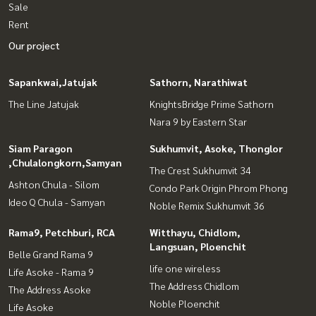
Sale
Rent
Our project
Sapankwai,Jatujak
Sathorn, Narathiwat
The Line Jatujak
KnightsBridge Prime Sathorn
Nara 9 by Eastern Star
Siam Paragon
Sukhumvit, Asoke, Thonglor
,Chulalongkorn,Samyan
The Crest Sukhumvit 34
Ashton Chula - Silom
Condo Park Origin Phrom Phong
Ideo Q Chula - Samyan
Noble Remix Sukhumvit 36
Rama9, Petchburi, RCA
Witthayu, Chidlom,
Langsuan, Ploenchit
Belle Grand Rama 9
life one wireless
Life Asoke - Rama 9
The Address Chidlom
The Address Asoke
Noble Ploenchit
Life Asoke