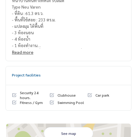
หน้าบ้านหันทางทิศใต้ รับลมดี
Type Neu Varen
- ที่ดิน : 61.3 ตร.ว.
- พื้นที่ใช้สอย : 233 ตร.ม.
- แปลงมุม ได้พื้นที่
- 3 ห้องนอน
- 4 ห้องน้ำ
- 1 ห้องทำงาน
- 1 ห้องญี่ปุ่น (เสื่อทาทามิ Import จากญี่ปุ่น)
Read more
- 1 ห้องเล็ก (ห้องแม่บ้าน)
- ระบบ Active AIRflow System
- แอร์ 6 ตัว / โทรทัศน์ / เฟอร์นิเจอร์ / อ่างจากุซซี่
Project facilities
- สวนญี่ปุ่น
- ผนังไม้ Import จากญี่ปุ่น
- จอดรถได้ 2 คัน
Security 24
Clubhouse
Car park
โครงการอยู่ตรงข้าม PTT พาร์คมอลล์ ตลาดและร้านค้ามากมาย
hours.
Fitness / Gym
Swimming Pool
- สิ่งอำนวยความสะดวก
ฟิตเนส สระว่ายน้ำ สโมสร สวนส่วนกลาง
ระบบรักษาความปลอดภัย 3 ระดับ
ระบบผ่านเข้า-ออกอัตโนมัติ
See map