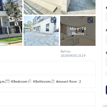
More : 14
Photos
Ref no.
2025093012119
q.m.
4 Bedroom
4 Bathroom
Amount floor : 2