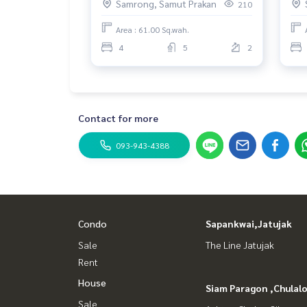
Samrong, Samut Prakan
210
----------------------------------------
Foc
You can inbox or dm to ask more information, It’s
Area : 61.00 Sq.wah.
Tel :
093-943-4388
4
5
2
What App
+6693-943-4388
LINE ID : @BPP2019
#Centrobangna #เซนโทรบางนา #บ้านหรูบางนา #บ้า
Contact for more
#Pangs
093-943-4388
Condo
Sapankwai,Jatujak
Sale
The Line Jatujak
Rent
House
Siam Paragon ,Chula
Sale