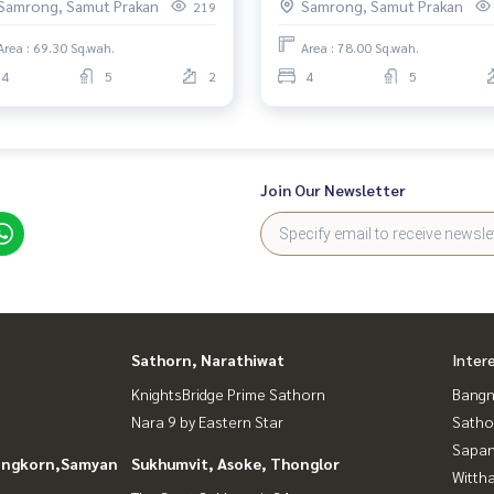
Samrong, Samut Prakan
Samrong, Samut Prakan
219
us
 my pleasure to give.
Area : 69.30 Sq.wah.
Area : 78.00 Sq.wah.
4
5
2
4
5
นเดี่ยวบางนา #บ้านใกล้เมกาบางนา #บ้านใกล้ทางด่วน
Join Our Newsletter
Sathorn, Narathiwat
Inter
KnightsBridge Prime Sathorn
Bangn
Nara 9 by Eastern Star
Satho
Sapan
longkorn,Samyan
Sukhumvit, Asoke, Thonglor
Wittha