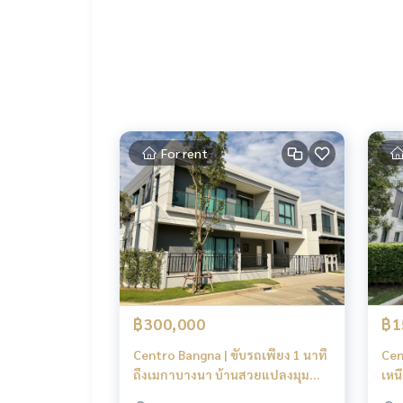
- หม้อหุงข้าว
- เครื่องทำน้ำอุ่น 3 ห้อง (ห้องมาสเตอร์ ,ห้องนอน 2 ,
- กระจกกั้นโซนเปียกแห้ง 2 ห้อง (ห้องมาสเตอร์ ,ห้อง
- เฟอร์นิเจอร์ครบทุกห้อง
- โซฟาห้องรับแขก
- โต๊ะกินข้าว
- ทำพื้นรอบบ้านใหม่
- ทำไฟห้องรับแขก และห้องมาสเตอร์ใหม่ทั้งหมด
For rent
- ทุกห้องทำไฟซ่อนรางม่าน
- ห้องครัวบิ้วท์อิน มีเตาแก๊สและเครื่องดูดควันพร้อมใช
Clubhouse
ฟิตเนส
สระว่ายน้ำระบบเกลือขนาดใหญ่
สระว่ายน้ำเด็ก
พื้นที่สวนสีเขียวขนาดใหญ่ กว่า 5 ไร่
เจ้าหน้าที่รักษาความปลอดภัย 24 ชั่วโมง
฿300,000
฿1
ระบบ CCTV ทางเข้า-ออกโครงการ
ระบบ KATSAN สำหรับเข้า-ออกโครงการ
Centro Bangna | ขับรถเพียง 1 นาที
Cen
ระบบสัญญาณกันขโมยภายในบ้าน ระบบ Magnetic ทั้ง
ถึงเมกาบางนา บ้านสวยแปลงมุม
เหน
#HL Focus
Ban