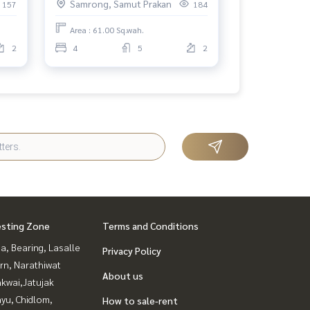
Samrong, Samut Prakan
157
184
Area : 61.00 Sq.wah.
2
4
5
2
esting Zone
Terms and Conditions
a, Bearing, Lasalle
Privacy Policy
rn, Narathiwat
About us
kwai,Jatujak
yu, Chidlom,
How to sale-rent