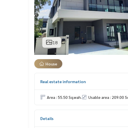
18
House
Real estate information
Area : 55.50 Sq.wah.
Usable area : 209.00 S
Details