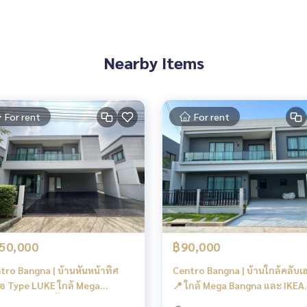
ห้องนอน3)
นอน 2)
Nearby Items
For rent
For rent
้งาน
50,000
฿90,000
tro Bangna | บ้านหันหน้าทิศ
Centro Bangna | บ้านใกล้คลับเฮ
หลัง
ือ Type LUKE ใกล้ Mega
📍 ใกล้ Mega Bangna และ IKEA
gna ใกล้ทางขึ้นลงทางด่วน #HL
Bangna #HL Focus