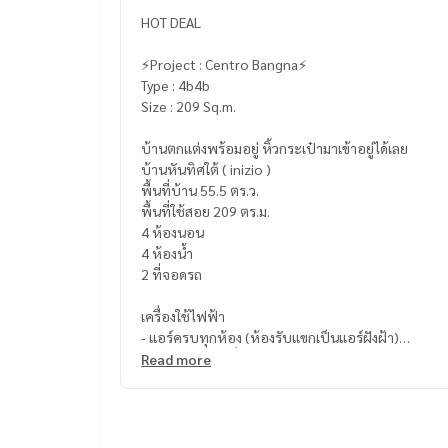
HOT DEAL
⚡️Project : Centro Bangna⚡️
Type : 4b4b
Size : 209 Sq.m.
บ้านตกแต่งพร้อมอยู่ หิ้วกระเป๋ามาเข้าอยู่ได้เลย
บ้านหันทิศใต้ ( inizio )
พื้นที่บ้าน 55.5 ตร.ว.
พื้นที่ใช้สอย 209 ตร.ม.
4 ห้องนอน
4 ห้องน้ำ
2 ที่จอดรถ
เครื่องใช้ไฟฟ้า
- แอร์ครบทุกห้อง (ห้องรับแขกเป็นแอร์ฝังฝ้า)
- ทีวี 75นิ้ว ห้องนั่งเล่น
Read more
- ทีวี 55 นิ้ว ห้องมาสเตอร์
- เครื่องซักผ้า
- ตู้เย็น
- ไมโครเวฟ