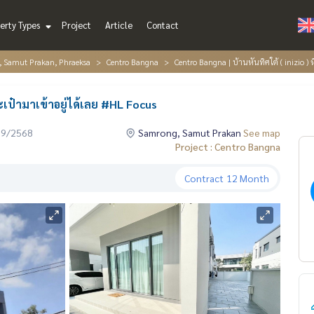
erty Types
Project
Article
Contact
, Samut Prakan, Phraeksa
Centro Bangna
Centro Bangna | บ้านหันทิศใต้ ( inizio ) 
ระเป๋ามาเข้าอยู่ได้เลย #HL Focus
09/2568
Samrong, Samut Prakan
See map
Project : Centro Bangna
Contract
12 Month