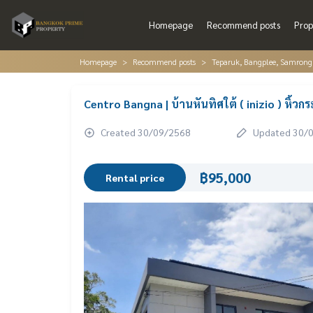
Homepage
Recommend posts
Prop
Homepage
Recommend posts
Teparuk, Bangplee, Samrong
Centro Bangna | บ้านหันทิศใต้ ( inizio ) หิ้วก
Created 30/09/2568
Updated 30/
฿95,000
Rental price