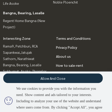
Noble Ploenchit
Life Asoke
Bangna, Bearing, Lasalle
Regent Home Bangna (New
Project)
Interesting Zone
Terms and Conditions
Rama9, Petchburi, RCA
Privacy Policy
Sapankwai,Jatujak
About us
Sathorn, Narathiwat
Bangna, Bearing, Lasalle
How to sale-rent
Sukhumvit, Asoke, Thonglor
Contact
Siam Paragon
Allow And Close
,Chulalongkorn,Samyan
We use cookies to provide you with the information you
Witthayu, Chidlom, Langsuan,
need. Show content and ads tailored to your interests.
2
people are viewing
Ploenchit
Including to analyze your use of the website and understand
where users come from. By clicking "Accept All", you agree
Contact us