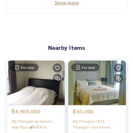
Show more
ewel of Thonglor หมายถึงอัญมณีที่ทรงคุณค่าในย่านธุรกิจอย่าง
ทองหล่อและเอกมัย
สำหรับห้องพักมีทั้งหมด 197 ยูนิต
บรรยากาศโดยรอบโครงการ HQ Thonglor ถูกจัดให้มีมุมสีเขียวอยู่
ล้อมรอบ ทั้งต้นไม้ใหญ่และพื้นหญ้า อีกทั้งตัวอาคารยังเป็นกระจก
ใส ทำให้ดูร่มรื่นจนลืมไปเลยว่าเป็นคอนโดอยู่ใจกลางเมือง
Nearby Items
คอนโด High Rise 36 ชั้น 1 อาคาร 197 ยูนิต
ยูนิตต่อชั้นสูงสุด 8 ยูนิต
ที่จอดรถประมาณ 150 คันคิดเป็น 76% รวมจอดซ้อนคัน คิดเป็น 8
For sale
For rent
1%
Facility / ส่วนกลาง
สระว่ายน้ำ Swimming pool
ระบบรักษาความปลอดภัย 24 ชั่วโมง / คีย์การ์ด / CCTV
พื้นที่จัดบาร์บีคิว
฿8,900,000
฿30,000
ฟิตเนส Gym
สวนหย่อม
HQ Thonglor by Sansiri |
HQ Thonglor I BTS
ลิฟต์โดยสาร 3 ตัว
High floor 🚝ใกล้ BTS
Thonglor I Good Price
ที่จอดรถ 160 คัน
Thonglor #Old Focus
Beautiful room Nice view