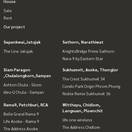
House
Sale
Rent
Our project
Sapankwai,Jatujak
Sathorn, Narathiwat
The Line Jatujak
KnightsBridge Prime Sathorn
Nara 9 by Eastern Star
Siam Paragon
Sukhumvit, Asoke, Thonglor
,Chulalongkorn,Samyan
The Crest Sukhumvit 34
Ashton Chula - Silom
Condo Park Origin Phrom Phong
Ideo Q Chula - Samyan
Noble Remix Sukhumvit 36
Rama9, Petchburi, RCA
Witthayu, Chidlom,
Langsuan, Ploenchit
Belle Grand Rama 9
life one wireless
Life Asoke - Rama 9
The Address Chidlom
The Address Asoke