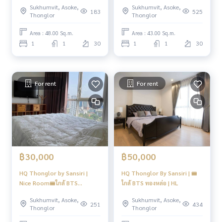
Shuttle Service to BTS
Sukhumvit, Asoke,
Sukhumvit, Asoke,
High Floor I #HL
183
525
Thonglor
Thonglor
Location
Area : 48.00 Sq.m.
Area : 43.00 Sq.m.
-BTS Thonglor 750m
1
1
30
1
1
30
-Thonglor 6
-HQ Thonglor ,High Rise จากแสนสิริ ตั้งอยู่ติดถนนทองหล่อระห
ว่างซอย 4 และ 6 รายล้อมไปด้วยร้านอาหารหลากหลายสไตล์ มีทั้ง
คาเฟ่ บาร์ ร้านนั่งดื่ม รวมอยู่ใน Community Mall ชั้นนำ ที่ห่างออ
For rent
For rent
กไปไม่ถึง 2 กม.
-ใกล้รถไฟฟ้า BTS ทองหล่อ 750 เมตร และ ถนนสุขุมวิท ใกล้ Mark
et Place, J Avenue ทองหล่อ, The Commons, Ekkamai Interna
tional School และ รพ.สมิติเวช สุขุมวิท
----------------------------------------
You can inbox or dm to ask more information, It’s my pleas
฿30,000
฿50,000
ure to give.
Tel :
093-943-4388
HQ Thonglor by Sansiri |
HQ Thonglor By Sansiri | 🚝
What App
+6693-943-4388
Nice Room🚝ใกล้ BTS
ใกล้ BTS ทองหล่อ | HL
LINE ID : @BPP2019
Thonglor | #HL
Sukhumvit, Asoke,
Sukhumvit, Asoke,
251
434
Thonglor
Thonglor
#condosukhumvit #sukhumvitcondo #phromphongcond