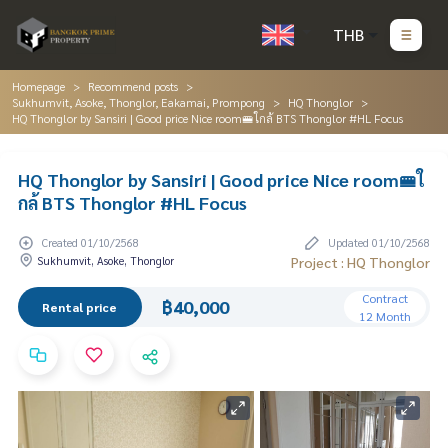
THB
Homepage
Recommend posts
Sukhumvit, Asoke, Thonglor, Eakamai, Prompong
HQ Thonglor
HQ Thonglor by Sansiri | Good price Nice room🚝ใกล้ BTS Thonglor #HL Focus
HQ Thonglor by Sansiri | Good price Nice room🚝ใ
กล้ BTS Thonglor #HL Focus
Created 01/10/2568
Updated 01/10/2568
Sukhumvit, Asoke, Thonglor
Project : HQ Thonglor
Contract
฿40,000
Rental price
12 Month