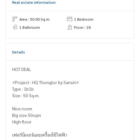
Real estate information
Area : 50.00 Sq.m.
1 Bedroom
1 Bathroom
Floor : 18
Details
HOT DEAL
⚡️Project : HQ Thonglor by Sansiri⚡️
Type : 1b1b
Size : 50 Sq.m.
Nice room
Big size 50sqm
High floor
เฟอร์นิเจอร์และเครื่องใช้ไฟฟ้า