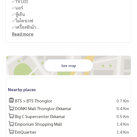
✅TV LED
✅แอร์
✅ตู้เย็น
✅ไมโครเวฟ
✅เครื่องซักผ้า
✅เครื่องทำน้ำอุ่น
Read more
✅เตาไฟฟ้า
✅เตียง
🔥Who is a real Thonglor people? If you live in Thonglor bu
t you like peaceful condo ,must be HQ Thonglor!!🔥 Just o
See map
nly 197Unit🔥
🔥ใครเป็นชาวทองหล่อตัวจริง ใช้ชีวิตในทองหล่อ แต่ก็ชอบคอนโ
Nearby places
ดสงบๆ ต้อง HQ Thonglor!!🔥
มีแค่ 197 ยูนิตเท่านั้น
BTS > BTS Thonglor
0.7 Km
DONKI Mall Thonglor-Ekkamai
0.4 Km
วัยรุ่นทองหล่อต้องกริ๊ด❤️
Big C Supercenter Ekkamai
0.5 Km
Thonglor people will squealed with joy.❤️
Emporium Shopping Mall
1.4 Km
จุดเด่นของโครงการจะเห็นเส้นรูปตัว V เฉียง ๆ อยู่ด้านข้างตึกซึ่งเป็
EmQuartier
1.4 Km
นดีไซน์เฉพาะของแสนสิริ ส่วนภายในออกแบบภายใต้คอนเซปต์ J