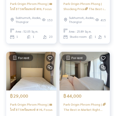
รร.สาธิต มศว : 2.3 กม.
Park Origin Phrom Phong | 🚝
Park Origin Phrom Phong |
รร.วัฒนาวิทยาลัย : 2.9 กม.
ใกล้ BTSพร้อมพงษ์ #HL Focus
Shocking Price🌈 The Best in
มหาวิทยาลัยศรีนครินทร์วิโรฒ : 2.9 กม.
Market Right Now! 🌈Nice
ศูนย์ประชุมแห่งชาติสิริกิติ์ : 2.4 กม.
Sukhumvit, Asoke,
Sukhumvit, Asoke,
Room🌈 🚝ใกล้ BTS
153
415
Thonglor
Thonglor
สวนเบญจสิริ : 850 ม.
Phromphong
สวนเบญจกิติ : 3.4 กม
Area : 52.05 Sq.m.
Area : 25.89 Sq.m.
1
1
23
Studio room
1
5
🍥การเดินทาง 🍥
BTS Phromphong 800 M
----------------------------------------
For rent
For rent
You can inbox or dm to ask more information, It’s my pleas
ure to give.
Tel :
093-943-4388
What App
+6693-943-4388
LINE ID : @BPP2019
#condosukhumvit #sukhumvitcondo #phromphongcond
฿29,000
฿44,000
o #phromphonghouse #2bedroomsphromphong #duplex
condo #duplex #2bedroomphromphong #bigcondo #bigs
Park Origin Phrom Phong | 🚝
Park Origin Phrom Phong | 🌈
pacecondo #btsphromphong #luxurycondo #emsphere #
ใกล้ BTSพร้อมพงษ์ # HL Focus
The Best in Market Right
emquatier #emporium #condonearphromphong #condon
Now! 🌈Nice Room🌈 🚝ใกล้