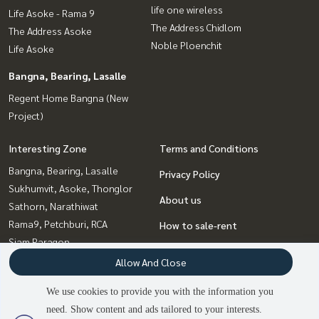
life one wireless
Life Asoke - Rama 9
The Address Chidlom
The Address Asoke
Noble Ploenchit
Life Asoke
Bangna, Bearing, Lasalle
Regent Home Bangna (New
Project)
Interesting Zone
Terms and Conditions
Bangna, Bearing, Lasalle
Privacy Policy
Sukhumvit, Asoke, Thonglor
About us
Sathorn, Narathiwat
Rama9, Petchburi, RCA
How to sale-rent
Siam Paragon
Contact
,Chulalongkorn,Samyan
Allow And Close
Witthayu, Chidlom, Langsuan,
We use cookies to provide you with the information you
Ploenchit
need. Show content and ads tailored to your interests.
2
people are viewing
Sapankwai,Jatujak