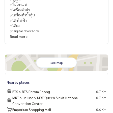
✅ไมโครเวฟ
✅เครื่องซักผ้า
✅เครื่องทำน้ำอุ่น
✅เตาไฟฟ้า
✅เตียง
✅Digital door lock
Read more
🍥สิ่งอำนวยความสะดวก
ลิฟต์
ที่จอดรถ
การรักษาความปลอดภัย 24 ชั่วโมง
กล้องวงจรปิด
See map
สระว่ายน้ำ Cloud Pool
Co-Working Space
โต๊ะปิงปอง
Nearby places
ห้องเซาว์น่า
พรีเมี่ยมฟิตเนส
BTS > BTS Phrom Phong
0.7 Km
เวทีมวย
MRT blue line > MRT Queen Sirikit National
0.7 Km
สวนหย่อม / พื้นที่จัดบาร์บีคิว
Convention Center
สนามเด็กเล่น / พื้นที่สำหรับเด็ก
Emporium Shopping Mall
0.6 Km
ร้านค้าในโครงการ