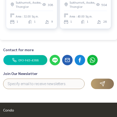
Sukhumvit, Asoke,
Sukhumvit, Asoke,
BTS Phromphong | New
earbts #condo #100sqmcondo #duplex #highfloorroom
308
504
Thonglor
Thonglor
Focus
#highfloorcondo #niceviewcondo
Area : 32.00 Sq.m.
Area : 40.00 Sq.m.
#Year
1
1
9
1
1
28
Contact for more
093-943-4388
Join Our Newsletter
Condo