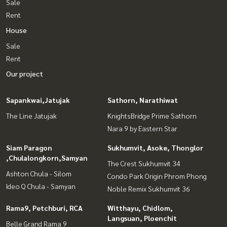
Sale
Rent
House
Sale
Rent
Our project
Sapankwai,Jatujak
Sathorn, Narathiwat
The Line Jatujak
KnightsBridge Prime Sathorn
Nara 9 by Eastern Star
Siam Paragon
Sukhumvit, Asoke, Thonglor
,Chulalongkorn,Samyan
The Crest Sukhumvit 34
Ashton Chula - Silom
Condo Park Origin Phrom Phong
Ideo Q Chula - Samyan
Noble Remix Sukhumvit 36
Rama9, Petchburi, RCA
Witthayu, Chidlom,
Langsuan, Ploenchit
Belle Grand Rama 9