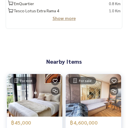
ร้านอาหารในโครงการ
EmQuartier
0.8 Km
กล้องวงจรปิด CCTV 24 ชั่วโมง
Tesco Lotus Extra Rama 4
1.0 Km
ระบบ Access Control ด้วย Key Card เข้า-ออกอาคาร และพื้นที่
Show more
จอดรถ
เจ้าหน้าที่รักษาความปลอดภัย 24 ชั่วโมง
🍥สถานที่สำคัญใกล้เคียง🍥
Emporium : 650 ม.
EmQuartier : 700 ม.
Nearby Items
Lotus พระราม 4 : 1.0 กม.
BigC พระราม 4 : 1.0 กม.
Miracle Mall : 1.0 กม.
K Village : 1.1 กม.
For rent
For sale
สวนเพลินมาร์เก็ต : 2.0 กม.
Terminal 21 : 2.0 กม.
โรบินสัน สุขุมวิท : 2.1 กม.
Korean Town : 2.2 กม.
Major Cineplex เอกมัย : 2.2 กม.
Gateway เอกมัย : 2.7 กม.
฿45,000
฿4,600,000
รร.สายน้ำผึ้ง : 200 ม.