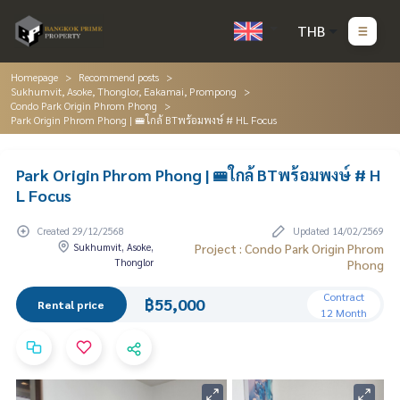
THB
Homepage
Recommend posts
Sukhumvit, Asoke, Thonglor, Eakamai, Prompong
Condo Park Origin Phrom Phong
Park Origin Phrom Phong | 🚝ใกล้ BTพร้อมพงษ์ # HL Focus
Park Origin Phrom Phong | 🚝ใกล้ BTพร้อมพงษ์ # H
L Focus
Created 29/12/2568
Updated 14/02/2569
Sukhumvit, Asoke,
Project : Condo Park Origin Phrom
Thonglor
Phong
Contract
฿55,000
Rental price
12 Month