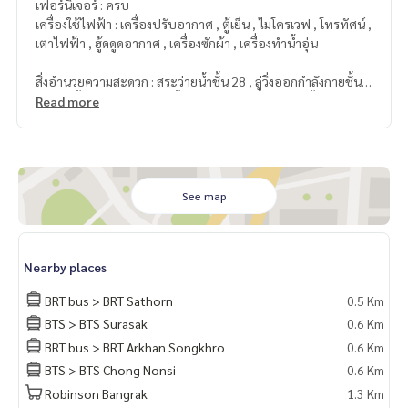
เฟอร์นิเจอร์ : ครบ
เครื่องใช้ไฟฟ้า : เครื่องปรับอากาศ , ตู้เย็น , ไมโครเวฟ , โทรทัศน์ ,
เตาไฟฟ้า , ฮู้ดดูดอากาศ , เครื่องซักผ้า , เครื่องทำน้ำอุ่น
สิ่งอำนวยความสะดวก : สระว่ายน้ำชั้น 28 , ลู่วิ่งออกกำลังกายชั้น ,
ฟิตเนสชั้น 28. , สวนหย่อมชั้น 24 , ห้องสมุดและล็อบบี้บริเวณโถง
Read more
ทางเข้า
ระบบรักษาความปลอดภัย : ระบบรักษาความปลอดภัย 24 ชม. , ก
ล้องวงจรปิด , คีการ์ด , ระบบประตูดิจิตอลเข้าห้องพัก
สถานที่ใกล้เคียง
See map
• ตึกAIA ตึกEmpire, ตึกมหานคร , แยกสาทรตัดนราธิวาส
• ห้างสีลมคอมเพล็กซ์
• วัดแขก
Nearby places
• BTS เซ็นต์หลุยส์
• BTS สุรศักดิ์
BRT bus > BRT Sathorn
0.5 Km
• BTS ช่องนนทรี
BTS > BTS Surasak
0.6 Km
• โรงพยาบาลเซ็นต์หลุยส์
BRT bus > BRT Arkhan Songkhro
0.6 Km
• โรงเรียนอัสสัมชัญ(แผนกประถม)
• โรงเรียนกรุงเทพคริสเตียน, เซ็นโยเซฟคอนแวนต์
BTS > BTS Chong Nonsi
0.6 Km
• โรงเรียนกรุงเทพคริสเตียน, เซ็นโยเซฟคอนแวนต์
Robinson Bangrak
1.3 Km