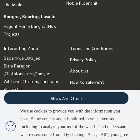
Noble Ploenchit
Life Asoke
Bangna, Bearing, Lasalle
Regent Home Bangna (New
Project)
Interesting Zone
Terms and Conditions
Sapankwai,Jatujak
Privacy Policy
Siam Paragon
About us
,Chulalongkorn,Samyan
Witthayu, Chidlom, Langsuan,
How to sale-rent
Ploenchit
Contact
Sathorn, Narathiwat
Allow And Close
Bangna, Bearing, Lasalle
We use cookies to provide you with the information you
Sukhumvit, Asoke, Thonglor
need. Show content and ads tailored to your interests.
2
people are viewing
Rama9, Petchburi, RCA
Including to analyze your use of the website and understand
where users come from. By clicking "Accept All", you agree
Contact us