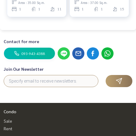
Area : 35.00 Sq.m.
Area : 37.00 Sq.m.
1
1
11
1
1
15
Contact for more
093-943-4388
Join Our Newsletter
Condo
Sale
Rent