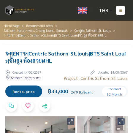
THB
Homepage
Recommend posts
Sathorn, Narathiwat, Chong Nonsi, Surasak
Centric Sathorn St. Louis
✨RENT✨|Centric Sathorn-St.louis|BTS Saint Louis|ชั้นสูง ห้องสวย#HL
✨RENT✨|Centric Sathorn-St.louis|BTS Saint Loui
s|ชั้นสูง ห้องสวย#HL
Created 14/02/2567
Updated 14/08/2567
Sathorn, Narathiwat
Project : Centric Sathorn St. Louis
Contract
฿33,000
Rental price
(579 B./Sq.m.)
12 Month