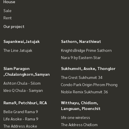
House
Sale
Rent
Our project
Sapankwai,Jatujak
Sathorn, Narathiwat
The Line Jatujak
KnightsBridge Prime Sathorn
Nara 9 by Eastern Star
Siam Paragon
Sukhumvit, Asoke, Thonglor
,Chulalongkorn,Samyan
The Crest Sukhumvit 34
Ashton Chula - Silom
Condo Park Origin Phrom Phong
Ideo Q Chula - Samyan
Noble Remix Sukhumvit 36
Rama9, Petchburi, RCA
Witthayu, Chidlom,
Langsuan, Ploenchit
Belle Grand Rama 9
life one wireless
Life Asoke - Rama 9
The Address Chidlom
The Address Asoke