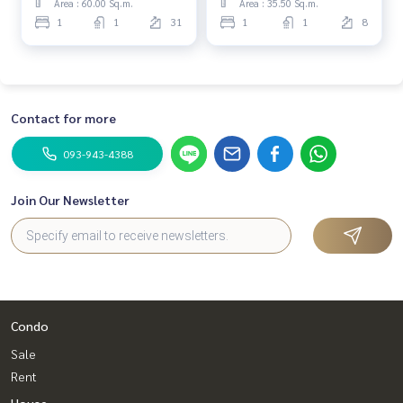
Area : 60.00 Sq.m.
Area : 35.50 Sq.m.
1
1
31
1
1
8
Contact for more
093-943-4388
Join Our Newsletter
Condo
Sale
Rent