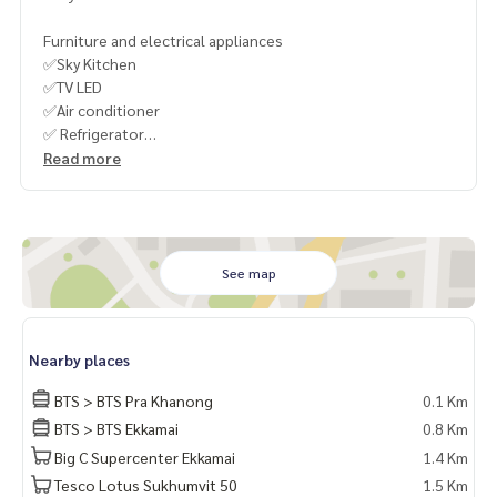
Furniture and electrical appliances
✅Sky Kitchen
✅TV LED
✅Air conditioner
✅ Refrigerator
✅Microwave
Read more
✅Washing machine
✅Water heater
✅Electric stove
✅Bed
✅Digital door lock
See map
เฟอร์นิเจอร์และเครื่องใช้ไฟฟ้า
✅Sky Kitchen
Nearby places
✅TV LED
✅แอร์
BTS > BTS Pra Khanong
0.1 Km
✅ตู้เย็น
BTS > BTS Ekkamai
0.8 Km
✅ไมโครเวฟ
Big C Supercenter Ekkamai
1.4 Km
✅เครื่องซักผ้า
✅เครื่องทำน้ำอุ่น
Tesco Lotus Sukhumvit 50
1.5 Km