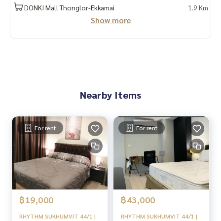
✅เตาไฟฟ้า
DONKI Mall Thonglor-Ekkamai
1.9 Km
✅เตียง
Show more
✅Digital door lock
– ชั้นที่ 34 ห้องออกกำลังกาย
– Sauna (แยกชาย-หญิง)
– ลิฟท์โดยสาร 4 ตัวบริการ 1 ตัว
– ลานโยคะ
– สวนพักผ่อนบนชั้น 5
Nearby Items
– สระว่ายน้ำสไตล์Infinity edge Pool
– ฟิตเนสกระจก Slope เปิดมุมมอง Panoramic View บนชั้น Roof
top
– เทคโนโลยี ที่ความคุมการเปิด-ปิดไฟ อัตโนมัติ Motion Sensor
For rent
For rent
Switch
----------------------------------------
You can inbox or dm to ask more information, It’s my pleas
ure to give.
Tel :
093-943-4388
฿19,000
฿43,000
What App
+6693-943-4388
LINE ID : @BPP2019
RHYTHM SUKHUMVIT 44/1 |
RHYTHM SUKHUMVIT 44/1 |