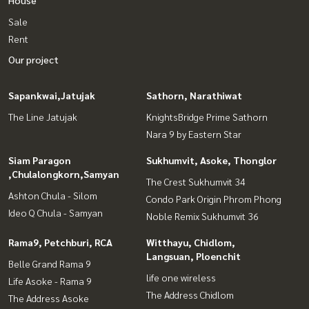
House
Sale
Rent
Our project
Sapankwai,Jatujak
Sathorn, Narathiwat
The Line Jatujak
KnightsBridge Prime Sathorn
Nara 9 by Eastern Star
Siam Paragon
Sukhumvit, Asoke, Thonglor
,Chulalongkorn,Samyan
The Crest Sukhumvit 34
Ashton Chula - Silom
Condo Park Origin Phrom Phong
Ideo Q Chula - Samyan
Noble Remix Sukhumvit 36
Rama9, Petchburi, RCA
Witthayu, Chidlom,
Langsuan, Ploenchit
Belle Grand Rama 9
life one wireless
Life Asoke - Rama 9
The Address Chidlom
The Address Asoke