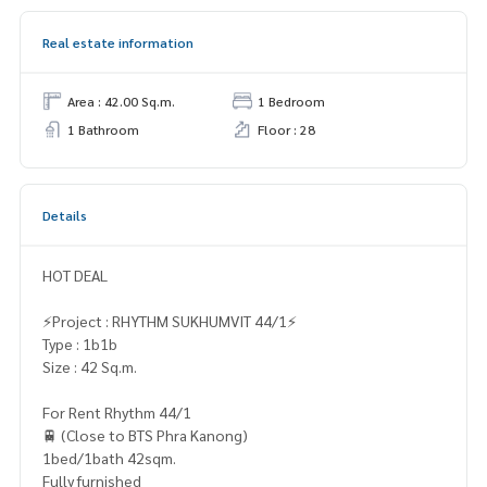
Real estate information
Area : 42.00 Sq.m.
1 Bedroom
1 Bathroom
Floor : 28
Details
HOT DEAL
⚡️Project : RHYTHM SUKHUMVIT 44/1⚡️
Type : 1b1b
Size : 42 Sq.m.
For Rent Rhythm 44/1
🚆 (Close to BTS Phra Kanong)
1bed/1bath 42sqm.
Fully furnished