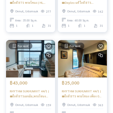
🚝ใกล้ BTS พระโขนง | HL
🚝Deplex แท้ ใกล้ BTS
#RhythmSukhumvit44 #Rhythmbtsพระโขนง
Focus
พระโขนง #New
#BTSPhraKhanong #comdoPhraKhanong#btsพระโขนง#ค
Onnut, Udomsuk
Onnut, Udomsuk
277
162
อนโดหรุ
Area : 35.00 Sq.m.
Area : 60.00 Sq.m.
#oil
1
1
31
1
1
31
For rent
For rent
฿43,000
฿25,000
RHYTHM SUKHUMVIT 44/1 |
RHYTHM SUKHUMVIT 44/1 |
🚝ใกล้ BTSเอกมัย,พระโขนง
🚝ใกล้ BTS พระโขนง เพียง 0
#New Focus
เมตร | New
Onnut, Udomsuk
Onnut, Udomsuk
159
363