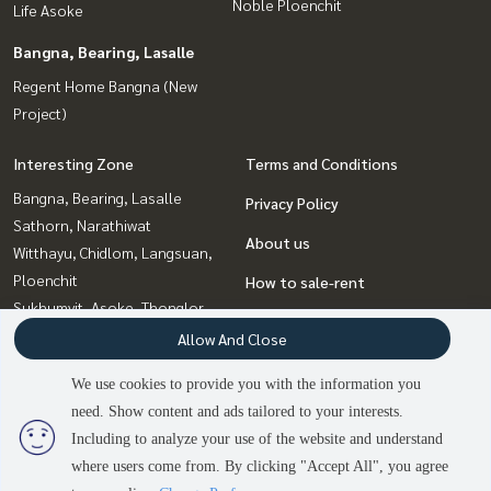
Noble Ploenchit
Life Asoke
Bangna, Bearing, Lasalle
Regent Home Bangna (New
Project)
Interesting Zone
Terms and Conditions
Bangna, Bearing, Lasalle
Privacy Policy
Sathorn, Narathiwat
About us
Witthayu, Chidlom, Langsuan,
Ploenchit
How to sale-rent
Sukhumvit, Asoke, Thonglor
Contact
Siam Paragon
Allow And Close
,Chulalongkorn,Samyan
We use cookies to provide you with the information you
Sapankwai,Jatujak
need. Show content and ads tailored to your interests.
2
people are viewing
Rama9, Petchburi, RCA
Including to analyze your use of the website and understand
where users come from. By clicking "Accept All", you agree
Contact us