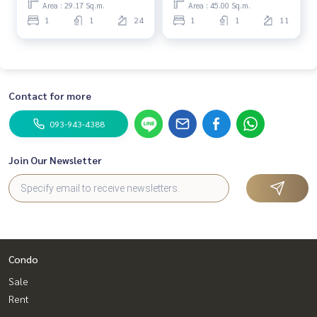
Area : 29.17 Sq.m.
Area : 45.00 Sq.m.
1
1
24
1
1
11
Contact for more
093-943-4388
Join Our Newsletter
Condo
Sale
Rent