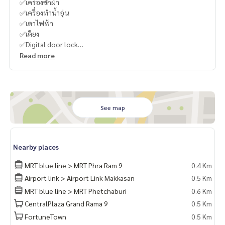
✅เครื่องซักผ้า
✅เครื่องทำน้ำอุ่น
✅เตาไฟฟ้า
✅เตียง
✅Digital door lock
Read more
----------------------------------------
You can inbox or dm to ask more information, It’s my pleas
ure to give.
Tel :
093-943-4388
What App
+6693-943-4388
See map
LINE ID : @BPP2019
#คอนโดให้เช่าอโศก #คอนโดอโศก #คอนโดmrt #คอนโดรัชดา
Nearby places
#คอนโดมหาลัย #คอนโดพระรามเก้า #คอนโดrama9 #คอนโดพ
ระราม9 #condomrt #condobangkok #condorama9 #cond
MRT blue line > MRT Phra Ram 9
0.4 Km
oratchada #condoasoke #คอนโด #คอนโดใจกลางเมือง #คอ
Airport link > Airport Link Makkasan
0.5 Km
นโดอโศก #คอนโดรัชดา #คอนโดพระรามเก้า #condohuaikhwa
MRT blue line > MRT Phetchaburi
0.6 Km
ng #condoclosemrt #condoratchada #condobkk #condo
bangkok
CentralPlaza Grand Rama 9
0.5 Km
#Bam
FortuneTown
0.5 Km