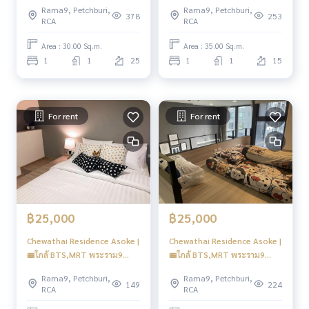
Rama9, Petchburi,
Rama9, Petchburi,
378
253
RCA
RCA
Area : 30.00 Sq.m.
Area : 35.00 Sq.m.
1
1
25
1
1
15
For rent
For rent
฿25,000
฿25,000
Chewathai Residence Asoke |
Chewathai Residence Asoke |
🚝ใกล้ BTS,MRT พระราม9
🚝ใกล้ BTS,MRT พระราม9
#New Focus
#New Focus
Rama9, Petchburi,
Rama9, Petchburi,
149
224
RCA
RCA