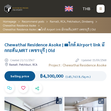
THB
Homepage
Recommend posts
Rama9, RCA, Petchaburi, Dindaeng
Chewathai Residence Asoke
Chewathai Residence Asoke | 🚝ใกล้ Airport link มักกะสัน,MRT เพชรบุรี | Old
Chewathai Residence Asoke | 🚝ใกล้ Airport link มั
กกะสัน,MRT เพชรบุรี | Old
Created 21/11/2567
Updated 15/09/2568
Rama9, Petchburi, RCA
Project : Chewathai Residence Asoke
฿4,300,000
Selling price
(145,763 B./Sq.m.)