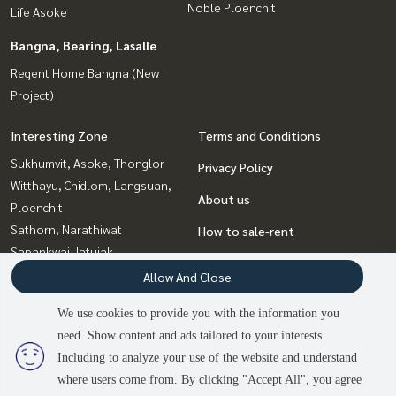
Noble Ploenchit
Life Asoke
Bangna, Bearing, Lasalle
Regent Home Bangna (New
Project)
Interesting Zone
Terms and Conditions
Sukhumvit, Asoke, Thonglor
Privacy Policy
Witthayu, Chidlom, Langsuan,
About us
Ploenchit
Sathorn, Narathiwat
How to sale-rent
Sapankwai,Jatujak
Contact
Bangna, Bearing, Lasalle
Allow And Close
Siam Paragon
We use cookies to provide you with the information you
,Chulalongkorn,Samyan
need. Show content and ads tailored to your interests.
2
people are viewing
Rama9, Petchburi, RCA
Including to analyze your use of the website and understand
where users come from. By clicking "Accept All", you agree
Contact us