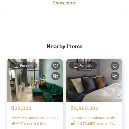
Show more
Nearby Items
For rent
For sale
฿22,000
฿5,900,000
Chewathai Residence Asoke |
Chewathai Residence Asoke |
🚅 MRT พระราม 9 #HL
🚝ใกล้ BTS,MRT พระราม 9 |
#Old Focus