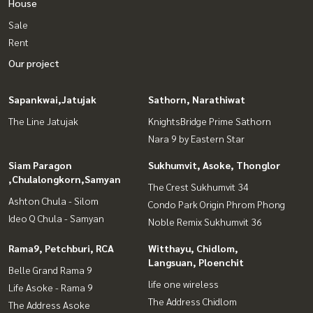
House
Sale
Rent
Our project
Sapankwai,Jatujak
Sathorn, Narathiwat
The Line Jatujak
KnightsBridge Prime Sathorn
Nara 9 by Eastern Star
Siam Paragon
Sukhumvit, Asoke, Thonglor
,Chulalongkorn,Samyan
The Crest Sukhumvit 34
Ashton Chula - Silom
Condo Park Origin Phrom Phong
Ideo Q Chula - Samyan
Noble Remix Sukhumvit 36
Rama9, Petchburi, RCA
Witthayu, Chidlom,
Langsuan, Ploenchit
Belle Grand Rama 9
life one wireless
Life Asoke - Rama 9
The Address Chidlom
The Address Asoke