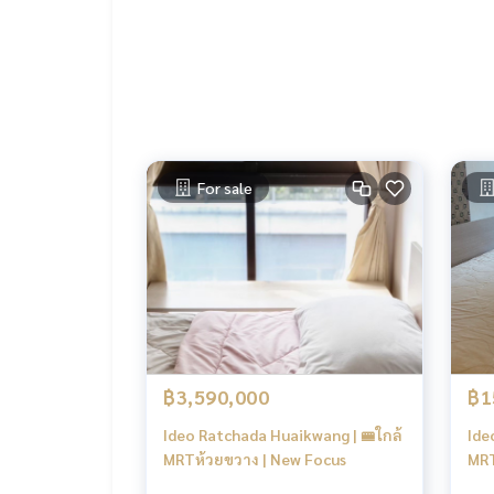
LINE ID : @BPP2019
#คอนโดให้เช่าอโศก #คอนโดอโศก #คอนโดmrt #คอ
อนโดพระราม9 #condomrt #condobangkok #con
กลางเมือง #คอนโดอโศก #คอนโดรัชดา #คอนโดพระร
#Jame
For sale
฿3,590,000
฿1
Ideo Ratchada Huaikwang | 🚝ใกล้
Ide
MRTห้วยขวาง | New Focus
MRT