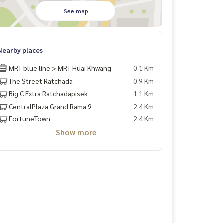
See map
Nearby places
MRT blue line > MRT Huai Khwang
0.1 Km
The Street Ratchada
0.9 Km
Big C Extra Ratchadapisek
1.1 Km
CentralPlaza Grand Rama 9
2.4 Km
FortuneTown
2.4 Km
Show more