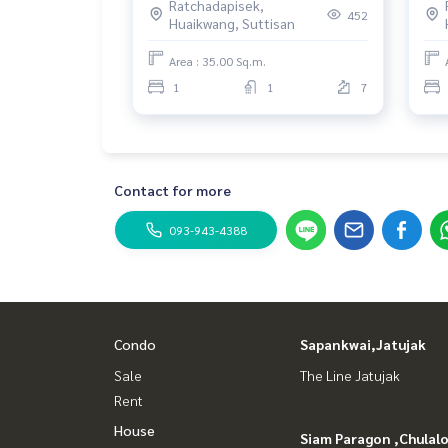
Ratchadapisek,
452
Huaikwang, Suttisan
Area : 35.00 Sq.m.
1
1
7
Contact for more
093-943-4388
Condo
Sapankwai,Jatujak
Sale
The Line Jatujak
Rent
House
Siam Paragon ,Chula