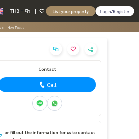
THB
List your property
Login/Register
วาง | New Focus
Contact
Call
or fill out the information for us to contact