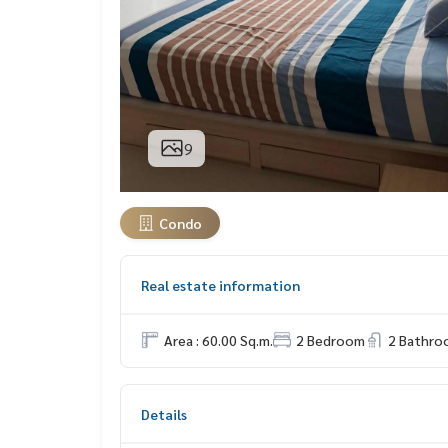
9
Condo
Real estate information
Area : 60.00 Sq.m.
2 Bedroom
2 Bathro
Details