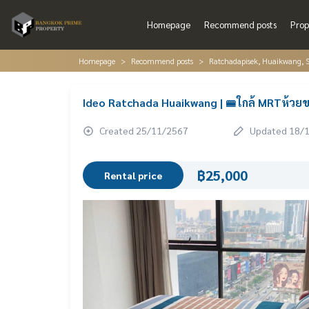
Homepage
Recommend posts
Prop
Homepage
Recommend posts
Ratchadapisek, Huaikwang, S
Ideo Ratchada Huaikwang | 🚝ใกล้ MRTห้วยข
Created 25/11/2567
Updated 18/
฿25,000
Rental price