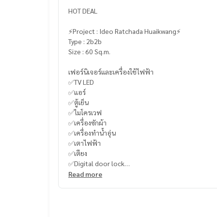
HOT DEAL
⚡️Project : Ideo Ratchada Huaikwang⚡️
Type : 2b2b
Size : 60 Sq.m.
เฟอร์นิเจอร์และเครื่องใช้ไฟฟ้า
✅TV LED
✅แอร์
✅ตู้เย็น
✅ไมโครเวฟ
✅เครื่องซักผ้า
✅เครื่องทำน้ำอุ่น
✅เตาไฟฟ้า
✅เตียง
✅Digital door lock
Read more
----------------------------------------
You can inbox or dm to ask more information, It’s
Tel :
093-943-4388
What App
+6693-943-4388