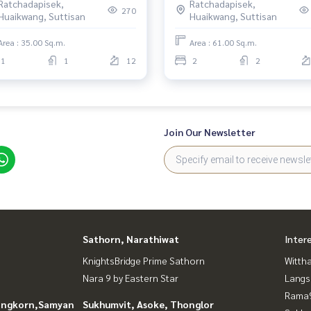
Ratchadapisek,
Ratchadapisek,
270
Huaikwang, Suttisan
Huaikwang, Suttisan
Area : 35.00 Sq.m.
Area : 61.00 Sq.m.
1
1
12
2
2
Join Our Newsletter
Sathorn, Narathiwat
Inter
KnightsBridge Prime Sathorn
Wittha
Nara 9 by Eastern Star
Langs
Rama9
longkorn,Samyan
Sukhumvit, Asoke, Thonglor