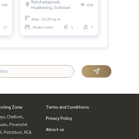
Ratchadapisek,
🔥FOR SELL เจ้าของดูแลห้องดีมาก |
168
438
Huaikwang, Suttisan
#HL
Area : 26.00 Sq.m.
11
Studio room
1
7
esting Zone
Terms and Conditions
yu, Chidlom,
Privacy Policy
uan, Ploenchit
About us
, Petchburi, RCA