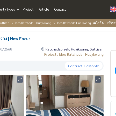
erty Types
Project
Article
Contact
uttisan
Ideo Ratchada - Huaykwang
Ideo Ratchada Huaikwang | 🚝ใกล้ MRTห้วยข
วาง | New Focus
10/2568
Ratchadapisek, Huaikwang, Suttisan
Project : Ideo Ratchada - Huaykwang
Contract
12 Month