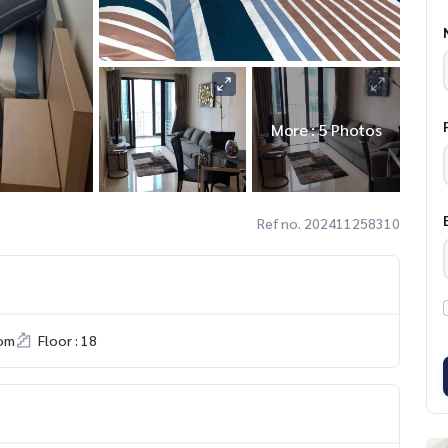
More : 5 Photos
Ref no. 202411258310
om
Floor : 18