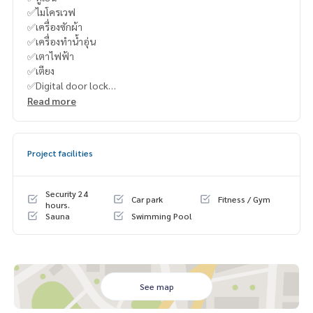
✅ไมโครเวฟ
✅เครื่องซักผ้า
✅เครื่องทำน้ำอุ่น
✅เตาไฟฟ้า
✅เตียง
✅Digital door lock
----------------------------------------
Read more
You can inbox or dm to ask more information, It’s my pleas
ure to give.
Tel :
093-943-4388
Project facilities
What App
+6693-943-4388
LINE ID : @BPP2019
#Kero"
Security 24
Car park
Fitness / Gym
hours.
Sauna
Swimming Pool
See map