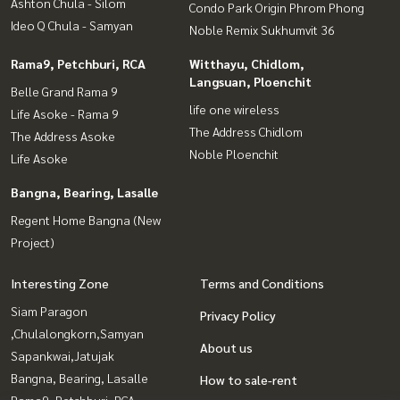
Ashton Chula - Silom
Condo Park Origin Phrom Phong
Ideo Q Chula - Samyan
Noble Remix Sukhumvit 36
Rama9, Petchburi, RCA
Witthayu, Chidlom,
Langsuan, Ploenchit
Belle Grand Rama 9
life one wireless
Life Asoke - Rama 9
The Address Chidlom
The Address Asoke
Noble Ploenchit
Life Asoke
Bangna, Bearing, Lasalle
Regent Home Bangna (New
Project)
Interesting Zone
Terms and Conditions
Siam Paragon
Privacy Policy
,Chulalongkorn,Samyan
About us
Sapankwai,Jatujak
Bangna, Bearing, Lasalle
How to sale-rent