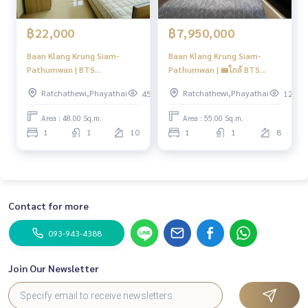
฿22,000
฿7,950,000
Baan Klang Krung Siam-
Baan Klang Krung Siam-
Pathumwan | BTS
Pathumwan | 🚝ใกล้ BTS
Ratchataewi | ปล่อยเช่า พร้อม
ราชเทวี #HL Focus
Ratchathewi,Phayathai
Ratchathewi,Phayathai
455
123
อยู่! | #HL
Area : 48.00 Sq.m.
Area : 55.00 Sq.m.
1
1
10
1
1
8
Contact for more
093-943-4388
Join Our Newsletter