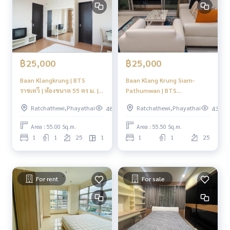
฿25,000
฿25,000
Baan Klangkrung | BTS
Baan Klang Krung Siam-
ราชเทวี | ห้องขนาด 55 ตร ม. |
Pathumwan | BTS
#HL
Ratchataewi | ปล่อยเช่า พร้อม
Ratchathewi,Phayathai
Ratchathewi,Phayathai
488
434
อยู่! | #HL
Area : 55.00 Sq.m.
Area : 55.50 Sq.m.
1
1
25
1
1
1
25
For rent
For sale