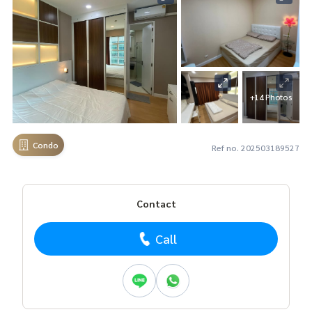
+14 Photos
Condo
Ref no. 202503189527
Contact
Call