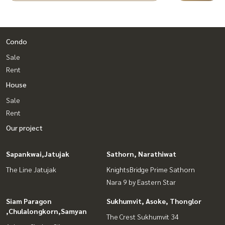
Condo
Sale
Rent
House
Sale
Rent
Our project
Sapankwai,Jatujak
Sathorn, Narathiwat
The Line Jatujak
KnightsBridge Prime Sathorn
Nara 9 by Eastern Star
Siam Paragon
Sukhumvit, Asoke, Thonglor
,Chulalongkorn,Samyan
The Crest Sukhumvit 34