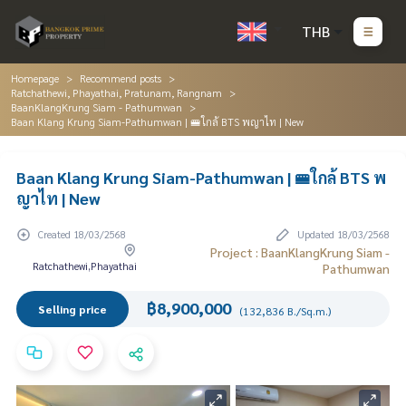
THB
Homepage
Recommend posts
Ratchathewi, Phayathai, Pratunam, Rangnam
BaanKlangKrung Siam - Pathumwan
Baan Klang Krung Siam-Pathumwan | 🚝ใกล้ BTS พญาไท | New
Baan Klang Krung Siam-Pathumwan | 🚝ใกล้ BTS พ
ญาไท | New
Created 18/03/2568
Updated 18/03/2568
Project : BaanKlangKrung Siam -
Ratchathewi,Phayathai
Pathumwan
฿8,900,000
Selling price
(132,836 B./Sq.m.)