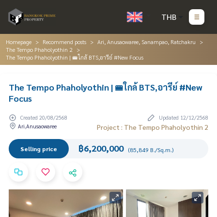
THB
Homepage
Recommend posts
Ari, Anusaowaree, Sanampao, Ratchakru
The Tempo Phaholyothin 2
The Tempo Phaholyothin | 🚝ใกล้ BTS,อารีย์ #New Focus
The Tempo Phaholyothin | 🚝ใกล้ BTS,อารีย์ #New
Focus
Created 20/08/2568
Updated 12/12/2568
Ari,Anusaowaree
Project : The Tempo Phaholyothin 2
฿6,200,000
Selling price
(85,849 B./Sq.m.)