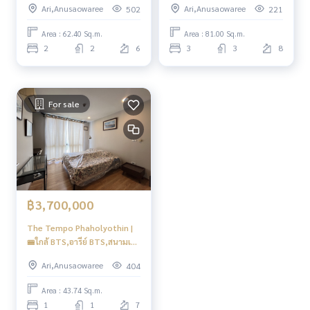
Ari,Anusaowaree
Ari,Anusaowaree
502
221
Area : 62.40 Sq.m.
Area : 81.00 Sq.m.
2
2
6
3
3
8
For sale
฿3,700,000
The Tempo Phaholyothin |
🚝ใกล้ BTS,อารีย์ BTS,สนามเป้า
#New
Ari,Anusaowaree
404
Area : 43.74 Sq.m.
1
1
7