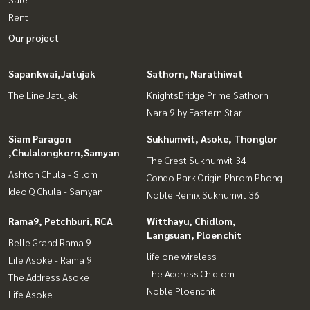
Rent
Our project
Sapankwai,Jatujak
Sathorn, Narathiwat
The Line Jatujak
KnightsBridge Prime Sathorn
Nara 9 by Eastern Star
Siam Paragon
Sukhumvit, Asoke, Thonglor
,Chulalongkorn,Samyan
The Crest Sukhumvit 34
Ashton Chula - Silom
Condo Park Origin Phrom Phong
Ideo Q Chula - Samyan
Noble Remix Sukhumvit 36
Rama9, Petchburi, RCA
Witthayu, Chidlom,
Langsuan, Ploenchit
Belle Grand Rama 9
life one wireless
Life Asoke - Rama 9
The Address Chidlom
The Address Asoke
Noble Ploenchit
Life Asoke