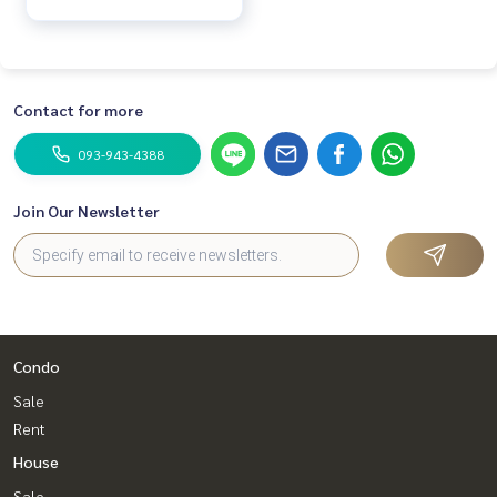
Contact for more
093-943-4388
Join Our Newsletter
Condo
Sale
Rent
House
Sale