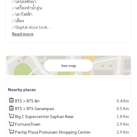
✅เครื่องซักผ้า
✅เครื่องทำน้ำอุ่น
✅เตาไฟฟ้า
✅เตียง
✅Digital door lock
Read more
----------------------------------------
You can inbox or dm to ask more information, It’s my pleas
ure to give.
See map
Tel :
093-943-4388
What App
+6693-943-4388
LINE ID : @BPP2019
Nearby places
BTS > BTS Ari
0.4 Km
BTS > BTS Sanampao
0.5 Km
Big C Supercenter Saphan Kwai
1.8 Km
FortuneTown
2.9 Km
Pantip Plaza Pratunam Shopping Center
2.9 Km