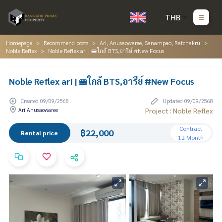
THB
Homepage
Recommend posts
Ari, Anusaowaree, Sanampao, Ratchakru
Noble Reflex
Noble Reflex ari | 🚝ใกล้ BTS,อารีย์ #New Focus
Noble Reflex ari | 🚝ใกล้ BTS,อารีย์ #New Focus
Created 09/09/2568
Updated 09/09/2568
Ari,Anusaowaree
Project : Noble Reflex
Contract
฿22,000
Rental price
12 Month