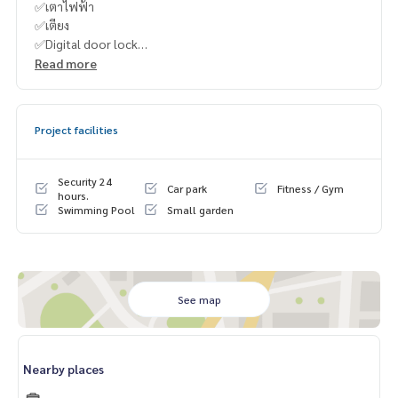
✅เตาไฟฟ้า
✅เตียง
✅Digital door lock
Read more
----------------------------------------
Project facilities
You can inbox or dm to ask more information, It’s my pleas
ure to give.
Tel :
093-943-4388
Security 24
Car park
Fitness / Gym
What App
+6693-943-4388
hours.
Swimming Pool
Small garden
LINE ID : @BPP2019
See map
Nearby places