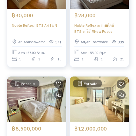
฿30,000
฿28,000
Noble Reflex | BTS Ari | #N
Noble Reflex ari | 🚝ใกล้
BTS,อารีย์ #New Focus
Ari,Anusaowaree
Ari,Anusaowaree
571
339
Area : 57.00 Sq.m.
Area : 55.00 Sq.m.
1
1
13
1
1
21
For sale
For sale
฿8,500,000
฿12,000,000