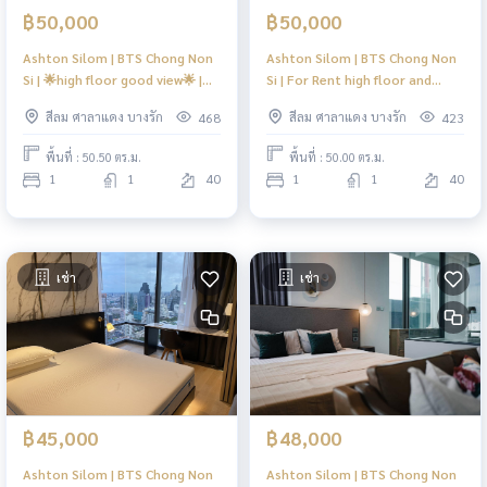
฿50,000
฿50,000
Ashton Silom | BTS Chong Non
Ashton Silom | BTS Chong Non
Si | 🌟high floor good view🌟 |
Si | For Rent high floor and
#N
good view | #O
สีลม ศาลาแดง บางรัก
สีลม ศาลาแดง บางรัก
468
423
พื้นที่ : 50.50 ตร.ม.
พื้นที่ : 50.00 ตร.ม.
1
1
40
1
1
40
เช่า
เช่า
฿45,000
฿48,000
Ashton Silom | BTS Chong Non
Ashton Silom | BTS Chong Non