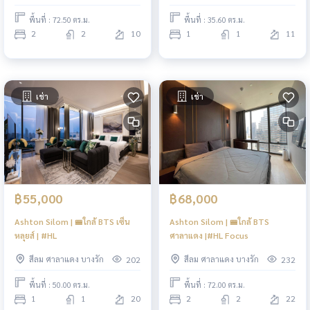
พื้นที่ : 72.50 ตร.ม.
พื้นที่ : 35.60 ตร.ม.
2
2
10
1
1
11
เช่า
เช่า
฿55,000
฿68,000
Ashton Silom | 🚝ใกล้ BTS เซ็น
Ashton Silom | 🚝ใกล้ BTS
หลุยส์ | #HL
ศาลาแดง |#HL Focus
สีลม ศาลาแดง บางรัก
สีลม ศาลาแดง บางรัก
202
232
พื้นที่ : 50.00 ตร.ม.
พื้นที่ : 72.00 ตร.ม.
1
1
20
2
2
22