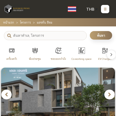
THB
หน้าแรก
โครงการ
แอชตัน สีลม
ค้นหา
เครื่องครัว
ห้องประชุม
ชอบออกกำลัง
Co-working space
EV Charger