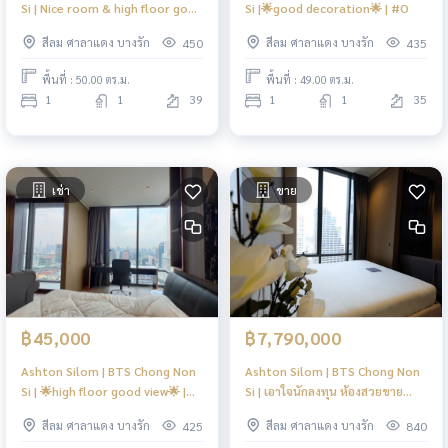
Si | Nice room & high floor good
Si |🌟good decoration🌟 | #O
view🌟 | #HL
สีลม ศาลาแดง บางรัก
สีลม ศาลาแดง บางรัก
450
435
พื้นที่ : 50.00 ตร.ม.
พื้นที่ : 49.00 ตร.ม.
1
1
39
1
1
35
เช่า
ขาย
฿45,000
฿7,790,000
Ashton Silom | BTS Chong Non
Ashton Silom | BTS Chong Non
Si | 🌟high floor good view🌟 |
Si | เอาใจนักลงทุน ห้องสวยขาย
#HL
พร้อมผู้เช่า💸💸 | #HL
สีลม ศาลาแดง บางรัก
สีลม ศาลาแดง บางรัก
425
840