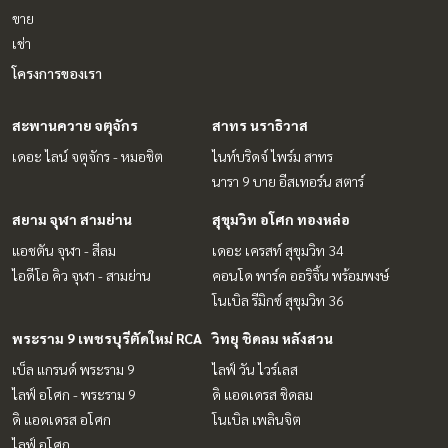
ขาย
เช่า
โครงการของเรา
สะพานควาย จตุจักร
สาทร นราธิวาส
เดอะ ไลน์ จตุจักร - หมอชิต
ไนท์บริดจ์ ไพร์ม สาทร
นารา 9 บาย อีสเทอร์น สตาร์
สยาม จุฬา สามย่าน
สุขุมวิท อโศก ทองหล่อ
แอชตัน จุฬา - สีลม
เดอะ เครสท์ สุขุมวิท 34
ไอดีโอ คิว จุฬา - สามย่าน
คอนโด พาร์ค ออริจิ้น พร้อมพงษ์
โนเบิล รีมิกซ์ สุขุมวิท 36
พระราม 9 เพชรบุรีตัดใหม่ RCA
วิทยุ ชิดลม หลังสวน
เบ็ล แกรนด์ พระราม 9
ไลฟ์ วัน ไวร์เลส
ไลฟ์ อโศก - พระราม 9
ดิ แอดเดรส ชิดลม
ดิ แอดเดรส อโศก
โนเบิล เพลินจิต
ไลฟ์ อโศก