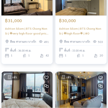
฿31,000
฿30,000
Ashton Silom | BTS Chong Non
Ashton Silom | BTS Chong Non
Si | 🌟very high floor good price
Si | 🌟high floor🌟 | #O
🌟 | #HL
สีลม ศาลาแดง บางรัก
สีลม ศาลาแดง บางรัก
491
503
พื้นที่ : 36.00 ตร.ม.
พื้นที่ : 33.00 ตร.ม.
1
1
42
1
1
20
เช่า
เช่า