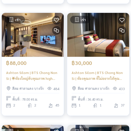
เช่า
เช่า
฿88,000
฿30,000
Ashton Silom | BTS Chong Non
Ashton Silom | BTS Chong Non
Si | 🌟ห้องใหญ่คับคุณภาพ high
Si | ห้องคุณภาพ ที่ไม่อยากให้คุณ
floor🌟 | #N
พลาดโอกาส🔥🔥 #HL
สีลม ศาลาแดง บางรัก
สีลม ศาลาแดง บางรัก
484
433
พื้นที่ : 78.00 ตร.ม.
พื้นที่ : 36.40 ตร.ม.
2
2
45
1
1
37