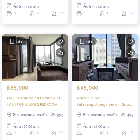
พื้นที่ : 87.00 ตร.ม.
พื้นที่ : 32.00 ตร.ม.
2
2
14
1
1
12
เช่า
เช่า
฿65,000
฿45,000
ASHTON SILOM / BTS SILOM / HL
Ashton silom I BTS
/ ASHTON SILOM 2 BEDROOM
Saladang,chong non-sri I Good
READY TO MOVE IN HIGH FLOOR
choice!! #HL
สีลม ศาลาแดง บางรัก
สีลม ศาลาแดง บางรัก
896
492
พื้นที่ : 72.00 ตร.ม.
พื้นที่ : 49.00 ตร.ม.
2
2
22
1
1
17