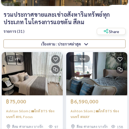
รวมประกาศขายและเช่าอสังหาริมทรัพย์ทุก
ประเภท ในโครงการแอชตัน สีลม
รายการ (31)
Share
เรียงตาม : ประกาศล่าสุด
เช่า
ขาย
฿75,000
฿6,590,000
Ashton Silom | 🚝ใกล้ BTS ช่อง
Ashton Silom | 🚝ใกล้ BTS ช่อง
นนทรี #HL Focus
นนทรี #MAY
สีลม ศาลาแดง บางรัก
สีลม ศาลาแดง บางรัก
97
158