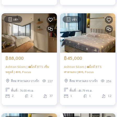
เช่า
เช่า
฿88,000
฿45,000
Ashton Silom | 🚝ใกล้ BTS เซ็น
Ashton Silom | 🚝ใกล้ BTS
หลุยส์ | #HL Focus
ศาลาแดง |#HL Focus
สีลม ศาลาแดง บางรัก
สีลม ศาลาแดง บางรัก
227
256
พื้นที่ : 76.00 ตร.ม.
พื้นที่ : 46.79 ตร.ม.
2
2
37
1
1
12