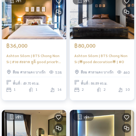
เช่า
เช่า
฿36,000
฿80,000
Ashton Silom | BTS Chong Non
Ashton Silom | BTS Chong Non
Si | สวย สะอาด ดูดี good price✨✨
Si |🌟good decoration🌟 | #O
| #HL
สีลม ศาลาแดง บางรัก
สีลม ศาลาแดง บางรัก
538
460
พื้นที่ : 49.70 ตร.ม.
พื้นที่ : 86.89 ตร.ม.
1
1
16
2
2
10
เช่า
เช่า