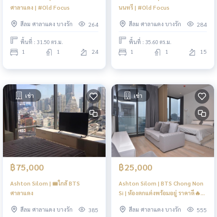
ศาลาแดง | #Old Focus
นนทรี | #Old Focus
สีลม ศาลาแดง บางรัก
สีลม ศาลาแดง บางรัก
264
284
พื้นที่ : 31.50 ตร.ม.
พื้นที่ : 35.60 ตร.ม.
1
1
24
1
1
15
เช่า
เช่า
฿75,000
฿25,000
Ashton Silom | 🚝ใกล้ BTS
Ashton Silom | BTS Chong Non
ศาลาแดง
Si | ห้องตกแต่งพร้อมอยู่ ราคาดี🔥
🔥| #HL
สีลม ศาลาแดง บางรัก
สีลม ศาลาแดง บางรัก
385
555