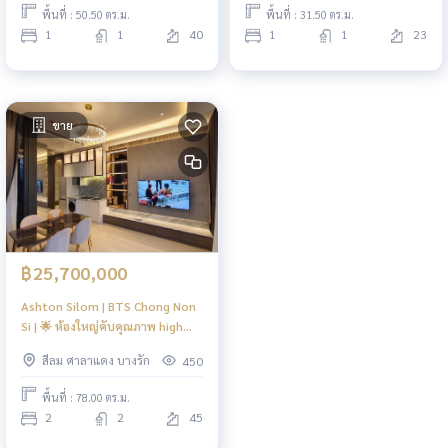
พื้นที่ : 50.50 ตร.ม.
พื้นที่ : 31.50 ตร.ม.
1
1
40
1
1
23
ขาย
฿25,700,000
Ashton Silom | BTS Chong Non
Si | 🌟 ห้องใหญ่คับคุณภาพ high
floor🌟 | #N
สีลม ศาลาแดง บางรัก
450
พื้นที่ : 78.00 ตร.ม.
2
2
45