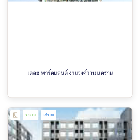
เดอะ พาร์คแลนด์ งามวงศ์วาน แคราย
ขาย (1)
เช่า (0)