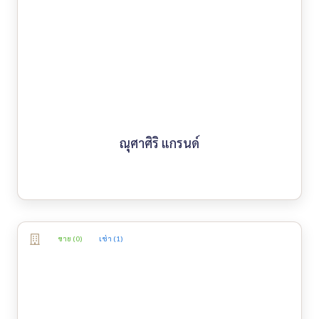
ณุศาศิริ แกรนด์
ขาย (0)
เช่า (1)