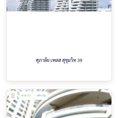
ศุภาลัย เพลส สุขุมวิท 39
ขาย (1)
เช่า (3)