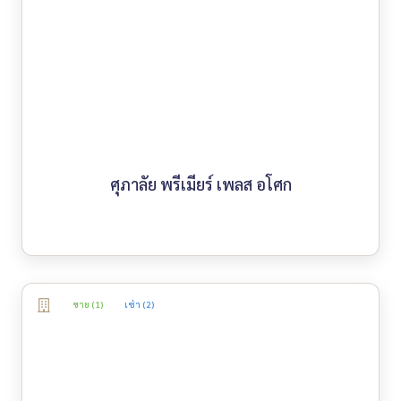
ศุภาลัย พรีเมียร์ เพลส อโศก
ขาย (1)
เช่า (2)