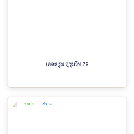
เดอะ รูม สุขุมวิท 79
ขาย (1)
เช่า (8)