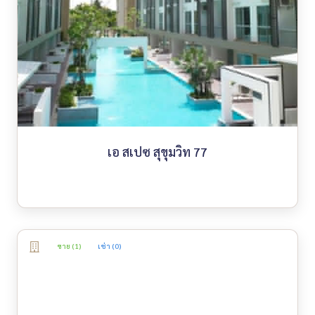
เอ สเปซ สุขุมวิท 77
ขาย (1)
เช่า (0)