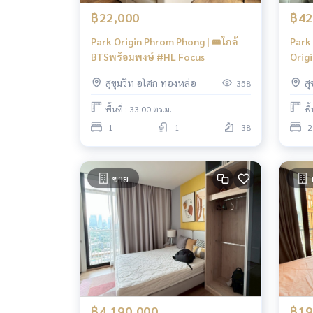
฿22,000
฿42
Park Origin Phrom Phong | 🚝ใกล้
Park
BTSพร้อมพงษ์ #HL Focus
Orig
EmQu
สุขุมวิท อโศก ทองหล่อ
ส
358
Unit
พื้นที่ : 33.00 ตร.ม.
พื
1
1
38
2
ขาย
฿4,190,000
฿19