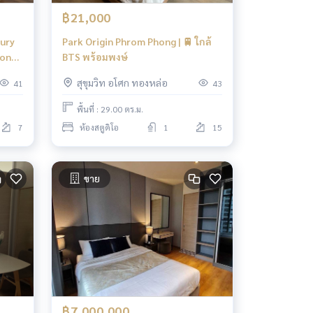
฿21,000
xury
Park Origin Phrom Phong | 🚆 ใกล้
hong
BTS พร้อมพงษ์
สุขุมวิท อโศก ทองหล่อ
41
43
พื้นที่ : 29.00 ตร.ม.
7
ห้องสตูดิโอ
1
15
ขาย
฿7,000,000