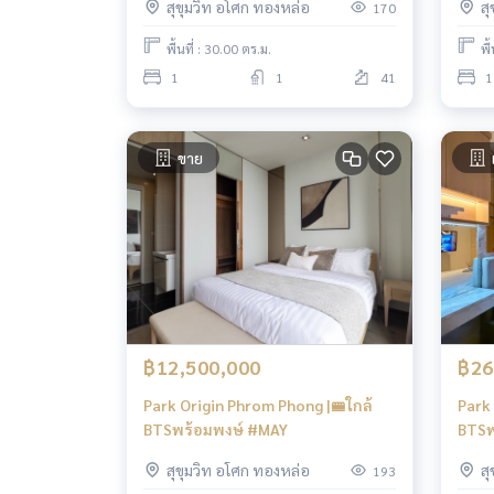
สุขุมวิท อโศก ทองหล่อ
ส
170
พื้นที่ : 30.00 ตร.ม.
พื
1
1
41
1
ขาย
฿12,500,000
฿26
Park Origin Phrom Phong |🚝ใกล้
Park 
BTSพร้อมพงษ์ #MAY
BTSพ
สุขุมวิท อโศก ทองหล่อ
ส
193