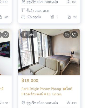
สุขุมวิท อโศก ทองหล่อ
167
151
พื้นที่ : 29.00 ตร.ม.
28
ห้องสตูดิโอ
1
22
เช่า
฿19,000
กล้
Park Origin Phrom Phong | 🚝ใกล้
BTSพร้อมพงษ์ # HL Focus
สุขุมวิท อโศก ทองหล่อ
248
193