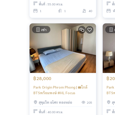
พื้นที่ : 55.00 ตร.ม.
พื
1
1
40
ห
เช่า
฿28,000
฿20
Park Origin Phrom Phong | 🚝ใกล้
Park 
BTSพร้อมพงษ์ #HL Focus
BTSพ
สุขุมวิท อโศก ทองหล่อ
ส
205
พื้นที่ : 40.00 ตร.ม.
พื