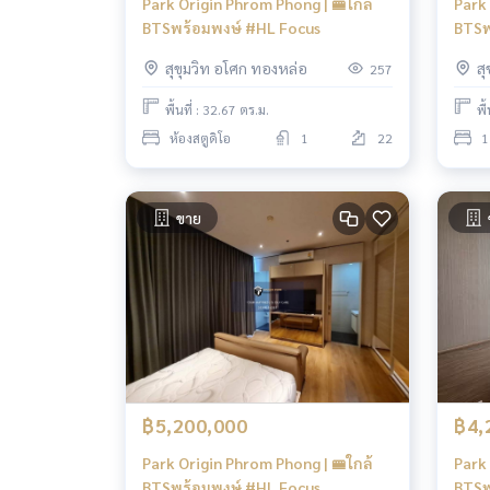
Park Origin Phrom Phong | 🚝ใกล้
Park 
BTSพร้อมพงษ์ #HL Focus
BTSพ
สุขุมวิท อโศก ทองหล่อ
ส
257
พื้นที่ : 32.67 ตร.ม.
พื
ห้องสตูดิโอ
1
22
1
ขาย
฿5,200,000
฿4,
Park Origin Phrom Phong | 🚝ใกล้
Park 
BTSพร้อมพงษ์ #HL Focus
BTSพ