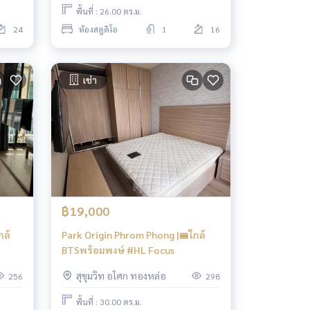
พื้นที่ : 26.00 ตร.ม.
24
ห้องสตูดิโอ
1
16
เช่า
฿19,000
กล้
Park Origin Phrom Phong |🚝ใกล้
BTSพร้อมพงษ์ #HL Focus
สุขุมวิท อโศก ทองหล่อ
256
298
พื้นที่ : 30.00 ตร.ม.