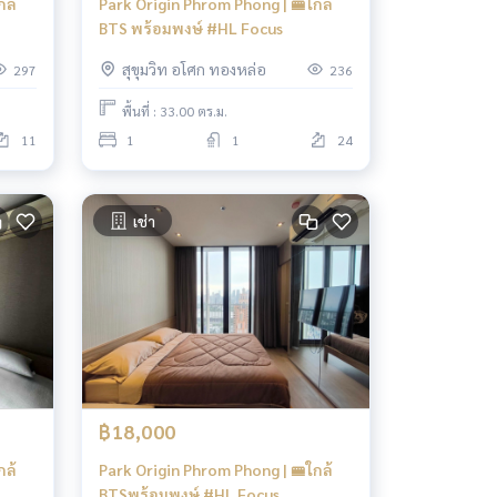
กล้
Park Origin Phrom Phong | 🚝ใกล้
BTS พร้อมพงษ์ #HL Focus
สุขุมวิท อโศก ทองหล่อ
297
236
พื้นที่ : 33.00 ตร.ม.
11
1
1
24
เช่า
฿18,000
กล้
Park Origin Phrom Phong | 🚝ใกล้
BTSพร้อมพงษ์ #HL Focus