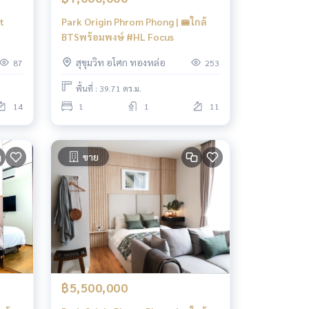
t
Park Origin Phrom Phong | 🚝ใกล้
BTSพร้อมพงษ์ #HL Focus
สุขุมวิท อโศก ทองหล่อ
87
253
พื้นที่ : 39.71 ตร.ม.
14
1
1
11
ขาย
฿5,500,000