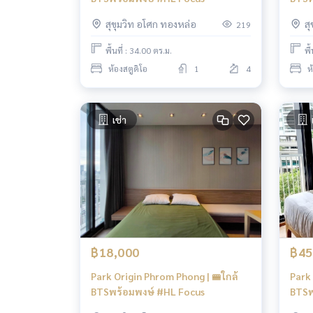
สุขุมวิท อโศก ทองหล่อ
ส
219
พื้นที่ : 34.00 ตร.ม.
พื
ห้องสตูดิโอ
1
4
ห
เช่า
฿18,000
฿45
Park Origin Phrom Phong | 🚝ใกล้
Park 
BTSพร้อมพงษ์ #HL Focus
BTSพ