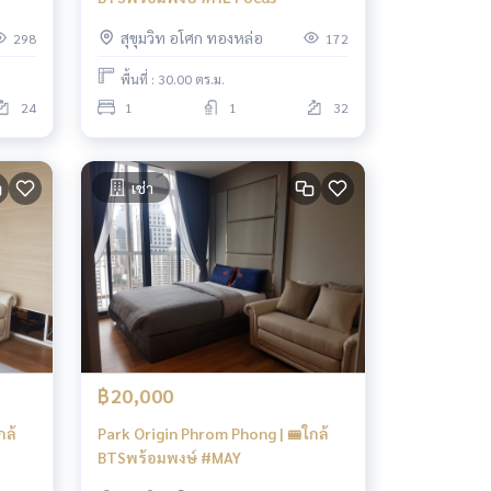
สุขุมวิท อโศก ทองหล่อ
298
172
พื้นที่ : 30.00 ตร.ม.
24
1
1
32
เช่า
฿20,000
กล้
Park Origin Phrom Phong | 🚝ใกล้
BTSพร้อมพงษ์ #MAY