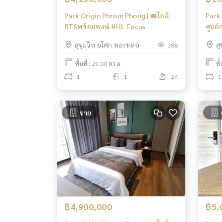
Park Origin Phrom Phong | 🚝ใกล้
Park
BTSพร้อมพงษ์ #HL Focus
ศูนย์
กิโล
สุขุมวิท อโศก ทองหล่อ
ส
388
พื้นที่ : 29.00 ตร.ม.
พื
1
1
24
1
ขาย
฿4,900,000
฿5,