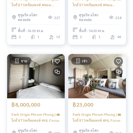
รร.สาธิต มศว : 2.3 กม.
ใกล้ BTSพร้อมพงษ์ #New
ใกล้ BTSพร้อมพงษ์ #New
รร.วัฒนาวิทยาลัย : 2.9 กม.
Focus
Focus
มหาวิทยาลัยศรีนครินทร์วิโรฒ : 2.9 กม.
สุขุมวิท อโศก
สุขุมวิท อโศก
227
224
ทองหล่อ
ทองหล่อ
ศูนย์ประชุมแห่งชาติสิริกิติ์ : 2.4 กม.
สวนเบญจสิริ : 850 ม.
พื้นที่ : 56.00 ตร.ม.
พื้นที่ : 54.00 ตร.ม.
สวนเบญจกิติ : 3.4 กม
2
1
16
2
1
46
🍥การเดินทาง 🍥
BTS Phromphong 800 M
ขาย
เช่า
----------------------------------------
You can inbox or dm to ask more information, It’s my pleas
ure to give.
Tel :
093-943-4388
What App
+6693-943-4388
LINE ID : @BPP2019
฿8,000,000
฿23,000
#condosukhumvit #sukhumvitcondo #phromphongcond
o #phromphonghouse #2bedroomsphromphong #duplex
Park Origin Phrom Phong | 🚝
Park Origin Phrom Phong | 🚝
condo #duplex #2bedroomphromphong #bigcondo #bigs
ใกล้ BTSพร้อมพงษ์ #HL Focus
ใกล้ BTSพร้อมพงษ์ #HL Focus
pacecondo #btsphromphong #luxurycondo #emsphere #
สุขุมวิท อโศก
สุขุมวิท อโศก
emquatier #emporium #condonearphromphong #condon