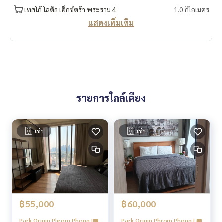
ร้านอาหารในโครงการ
เทสโก้ โลตัส เอ็กซ์ตร้า พระราม 4
1.0 กิโลเมตร
กล้องวงจรปิด CCTV 24 ชั่วโมง
แสดงเพิ่มเติม
ระบบ Access Control ด้วย Key Card เข้า-ออกอาคาร และพื้นที่
จอดรถ
เจ้าหน้าที่รักษาความปลอดภัย 24 ชั่วโมง
🍥สถานที่สำคัญใกล้เคียง🍥
Emporium : 650 ม.
รายการใกล้เคียง
EmQuartier : 700 ม.
Lotus พระราม 4 : 1.0 กม.
BigC พระราม 4 : 1.0 กม.
Miracle Mall : 1.0 กม.
เช่า
เช่า
K Village : 1.1 กม.
สวนเพลินมาร์เก็ต : 2.0 กม.
Terminal 21 : 2.0 กม.
โรบินสัน สุขุมวิท : 2.1 กม.
Korean Town : 2.2 กม.
Major Cineplex เอกมัย : 2.2 กม.
฿55,000
฿60,000
Gateway เอกมัย : 2.7 กม.
รร.สายน้ำผึ้ง : 200 ม.
Park Origin Phrom Phong |🚝
Park Origin Phrom Phong | 🚝