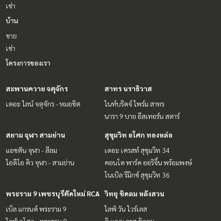
เช่า
บ้าน
ขาย
เช่า
โครงการของเรา
สะพานควาย จตุจักร
สาทร นราธิวาส
เดอะ ไลน์ จตุจักร - หมอชิต
ไนท์บริดจ์ ไพร์ม สาทร
นารา 9 บาย อีสเทอร์น สตาร์
สยาม จุฬา สามย่าน
สุขุมวิท อโศก ทองหล่อ
แอชตัน จุฬา - สีลม
เดอะ เครสท์ สุขุมวิท 34
ไอดีโอ คิว จุฬา - สามย่าน
คอนโด พาร์ค ออริจิ้น พร้อมพงษ์
โนเบิล รีมิกซ์ สุขุมวิท 36
พระราม 9 เพชรบุรีตัดใหม่ RCA
วิทยุ ชิดลม หลังสวน
เบ็ล แกรนด์ พระราม 9
ไลฟ์ วัน ไวร์เลส
ไลฟ์ อโศก - พระราม 9
ดิ แอดเดรส ชิดลม