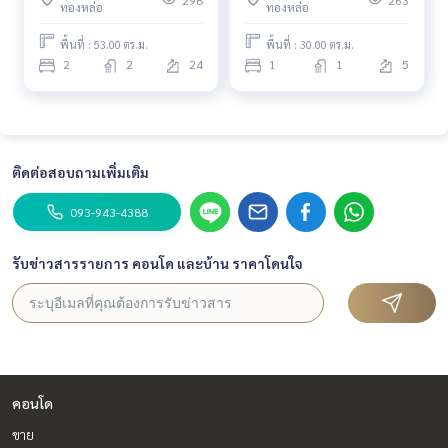
298
263
ทองหล่อ
ทองหล่อ
earbts #condo #100sqmcondo #duplex #highfloorroom
#highfloorcondo #niceviewcondo
พื้นที่ : 53.00 ตร.ม.
พื้นที่ : 30.00 ตร.ม.
2
2
24
1
1
5
#Year\"
ติดต่อสอบถามเพิ่มเติม
093-943-4388
รับข่าวสารรายการ คอนโด และบ้าน ราคาโดนใจ
คอนโด
ขาย