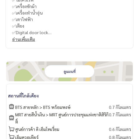
✅เครื่องซักผ้า
✅เครื่องทำน้ำอุ่น
✅เตาไฟฟ้า
✅เตียง
✅Digital door lock
อ่านเพิ่มเติม
🍥สิ่งอำนวยความสะดวก
ลิฟต์
ที่จอดรถ
การรักษาความปลอดภัย 24 ชั่วโมง
กล้องวงจรปิด
ดูแผนที่
สระว่ายน้ำ Cloud Pool
Co-Working Space
โต๊ะปิงปอง
สถานที่ใกล้เคียง
ห้องเซาว์น่า
พรีเมี่ยมฟิตเนส
BTS สายหลัก > BTS พร้อมพงษ์
0.7 กิโลเมตร
เวทีมวย
MRT สายสีน้ำเงิน > MRT ศูนย์การประชุมแห่งชาติสิริกิ
0.7 กิโลเมตร
สวนหย่อม / พื้นที่จัดบาร์บีคิว
ติ์
สนามเด็กเล่น / พื้นที่สำหรับเด็ก
ศูนย์การค้า ดิ เอ็มโพเรี่ยม
0.6 กิโลเมตร
ร้านค้าในโครงการ
ร้านอาหารในโครงการ
เอ็มควอเทียร์
0.8 กิโลเมตร