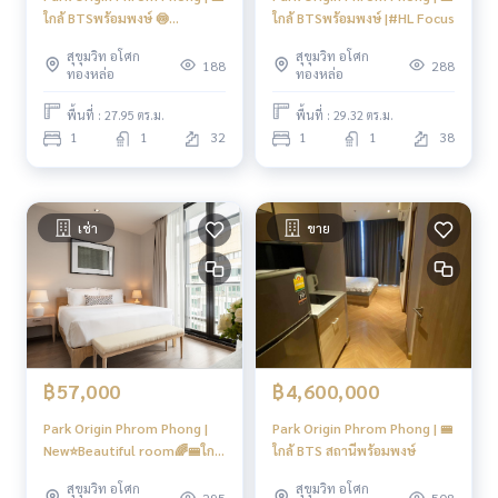
รร.วัฒนาวิทยาลัย : 2.9 กม.
ใกล้ BTSพร้อมพงษ์ 🍥
ใกล้ BTSพร้อมพงษ์ |#HL Focus
มหาวิทยาลัยศรีนครินทร์วิโรฒ : 2.9 กม.
EmQuartier #HL Focus
ศูนย์ประชุมแห่งชาติสิริกิติ์ : 2.4 กม.
สุขุมวิท อโศก
สุขุมวิท อโศก
188
288
ทองหล่อ
ทองหล่อ
สวนเบญจสิริ : 850 ม.
สวนเบญจกิติ : 3.4 กม
พื้นที่ : 27.95 ตร.ม.
พื้นที่ : 29.32 ตร.ม.
1
1
32
1
1
38
🍥การเดินทาง 🍥
BTS Phromphong 800 M
----------------------------------------
เช่า
ขาย
You can inbox or dm to ask more information, It’s my pleas
ure to give.
Tel :
093-943-4388
What App
+6693-943-4388
LINE ID : @BPP2019
#condosukhumvit #sukhumvitcondo #phromphongcond
฿57,000
฿4,600,000
o #phromphonghouse #2bedroomsphromphong #duplex
condo #duplex #2bedroomphromphong #bigcondo #bigs
Park Origin Phrom Phong |
Park Origin Phrom Phong | 🚝
pacecondo #btsphromphong #luxurycondo #emsphere #
New⭐️Beautiful room🌈🚝ใกล้
ใกล้ BTS สถานีพร้อมพงษ์
emquatier #emporium #condonearphromphong #condon
BTS Phromphong | HL Focus
สุขุมวิท อโศก
สุขุมวิท อโศก
earbts #condo #100sqmcondo #duplex #highfloorroom