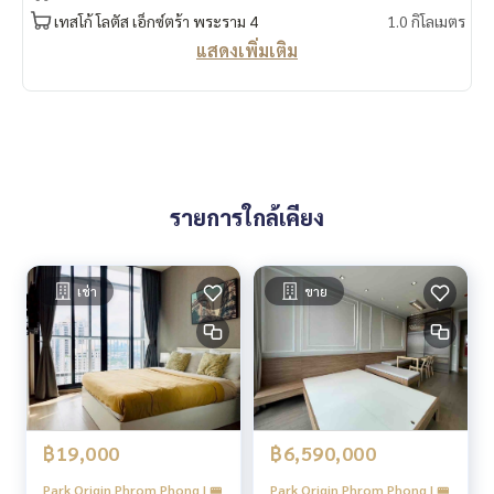
กล้องวงจรปิด CCTV 24 ชั่วโมง
เทสโก้ โลตัส เอ็กซ์ตร้า พระราม 4
1.0 กิโลเมตร
ระบบ Access Control ด้วย Key Card เข้า-ออกอาคาร และพื้นที่
แสดงเพิ่มเติม
จอดรถ
เจ้าหน้าที่รักษาความปลอดภัย 24 ชั่วโมง
🍥สถานที่สำคัญใกล้เคียง🍥
Emporium : 650 ม.
EmQuartier : 700 ม.
รายการใกล้เคียง
Lotus พระราม 4 : 1.0 กม.
BigC พระราม 4 : 1.0 กม.
Miracle Mall : 1.0 กม.
K Village : 1.1 กม.
เช่า
ขาย
สวนเพลินมาร์เก็ต : 2.0 กม.
Terminal 21 : 2.0 กม.
โรบินสัน สุขุมวิท : 2.1 กม.
Korean Town : 2.2 กม.
Major Cineplex เอกมัย : 2.2 กม.
Gateway เอกมัย : 2.7 กม.
฿19,000
฿6,590,000
รร.สายน้ำผึ้ง : 200 ม.
รร.สาธิต มศว : 2.3 กม.
Park Origin Phrom Phong | 🚝
Park Origin Phrom Phong | 🚝