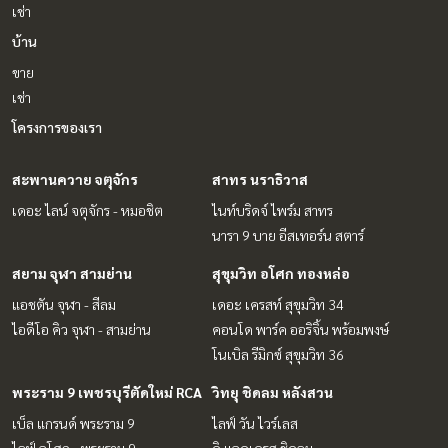
เช่า
บ้าน
ขาย
เช่า
โครงการของเรา
สะพานควาย จตุจักร
สาทร นราธิวาส
เดอะ ไลน์ จตุจักร - หมอชิต
ไนท์บริดจ์ ไพร์ม สาทร
นารา 9 บาย อีสเทอร์น สตาร์
สยาม จุฬา สามย่าน
สุขุมวิท อโศก ทองหล่อ
แอชตัน จุฬา - สีลม
เดอะ เครสท์ สุขุมวิท 34
ไอดีโอ คิว จุฬา - สามย่าน
คอนโด พาร์ค ออริจิ้น พร้อมพงษ์
โนเบิล รีมิกซ์ สุขุมวิท 36
พระราม 9 เพชรบุรีตัดใหม่ RCA
วิทยุ ชิดลม หลังสวน
เบ็ล แกรนด์ พระราม 9
ไลฟ์ วัน ไวร์เลส
ไลฟ์ อโศก - พระราม 9
ดิ แอดเดรส ชิดลม