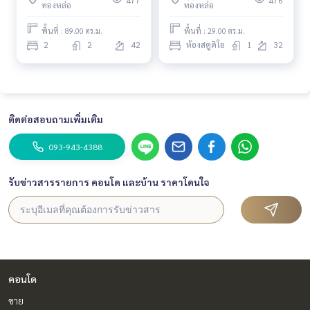
477
476
ทองหล่อ
ทองหล่อ
Nice Room🌈 I #HL
#highfloorcondo #niceviewcondo
พื้นที่ : 89.00 ตร.ม.
พื้นที่ : 29.00 ตร.ม.
#Year
2
2
42
ห้องสตูดิโอ
1
32
ติดต่อสอบถามเพิ่มเติม
093-943-4388
รับข่าวสารรายการ คอนโด และบ้าน ราคาโดนใจ
คอนโด
ขาย