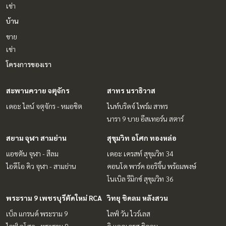
เช่า
บ้าน
ขาย
เช่า
โครงการของเรา
สะพานควาย จตุจักร
สาทร นราธิวาส
เดอะ ไลน์ จตุจักร - หมอชิต
ไนท์บริดจ์ ไพร์ม สาทร
นารา 9 บาย อีสเทอร์น สตาร์
สยาม จุฬา สามย่าน
สุขุมวิท อโศก ทองหล่อ
แอชตัน จุฬา - สีลม
เดอะ เครสท์ สุขุมวิท 34
ไอดีโอ คิว จุฬา - สามย่าน
คอนโด พาร์ค ออริจิ้น พร้อมพงษ์
โนเบิล รีมิกซ์ สุขุมวิท 36
พระราม 9 เพชรบุรีตัดใหม่ RCA
วิทยุ ชิดลม หลังสวน
เบ็ล แกรนด์ พระราม 9
ไลฟ์ วัน ไวร์เลส
ไลฟ์ อโศก - พระราม 9
ดิ แอดเดรส ชิดลม