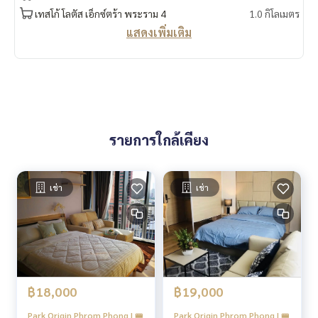
กล้องวงจรปิด CCTV 24 ชั่วโมง
เทสโก้ โลตัส เอ็กซ์ตร้า พระราม 4
1.0 กิโลเมตร
ระบบ Access Control ด้วย Key Card เข้า-ออกอาคาร และพื้นที่
แสดงเพิ่มเติม
จอดรถ
เจ้าหน้าที่รักษาความปลอดภัย 24 ชั่วโมง
🍥สถานที่สำคัญใกล้เคียง🍥
Emporium : 650 ม.
EmQuartier : 700 ม.
รายการใกล้เคียง
Lotus พระราม 4 : 1.0 กม.
BigC พระราม 4 : 1.0 กม.
Miracle Mall : 1.0 กม.
K Village : 1.1 กม.
เช่า
เช่า
สวนเพลินมาร์เก็ต : 2.0 กม.
Terminal 21 : 2.0 กม.
โรบินสัน สุขุมวิท : 2.1 กม.
Korean Town : 2.2 กม.
Major Cineplex เอกมัย : 2.2 กม.
Gateway เอกมัย : 2.7 กม.
฿18,000
฿19,000
รร.สายน้ำผึ้ง : 200 ม.
รร.สาธิต มศว : 2.3 กม.
Park Origin Phrom Phong | 🚝
Park Origin Phrom Phong | 🚝