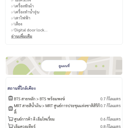
✅เครื่องซักผ้า
✅เครื่องทำน้ำอุ่น
✅เตาไฟฟ้า
✅เตียง
✅Digital door lock
อ่านเพิ่มเติม
🍥สิ่งอำนวยความสะดวก
ลิฟต์
ที่จอดรถ
การรักษาความปลอดภัย 24 ชั่วโมง
กล้องวงจรปิด
ดูแผนที่
สระว่ายน้ำ Cloud Pool
Co-Working Space
โต๊ะปิงปอง
สถานที่ใกล้เคียง
ห้องเซาว์น่า
พรีเมี่ยมฟิตเนส
BTS สายหลัก > BTS พร้อมพงษ์
0.7 กิโลเมตร
เวทีมวย
MRT สายสีน้ำเงิน > MRT ศูนย์การประชุมแห่งชาติสิริกิ
0.7 กิโลเมตร
สวนหย่อม / พื้นที่จัดบาร์บีคิว
ติ์
สนามเด็กเล่น / พื้นที่สำหรับเด็ก
ศูนย์การค้า ดิ เอ็มโพเรี่ยม
0.6 กิโลเมตร
ร้านค้าในโครงการ
ร้านอาหารในโครงการ
เอ็มควอเทียร์
0.8 กิโลเมตร