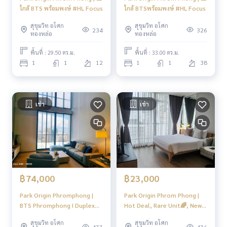
รร.วัฒนาวิทยาลัย : 2.9 กม.
ใกล้ BTS พร้อมพงษ์ #HL Focus
ใกล้ BTSพร้อมพงษ์ #HL Focus
มหาวิทยาลัยศรีนครินทร์วิโรฒ : 2.9 กม.
ศูนย์ประชุมแห่งชาติสิริกิติ์ : 2.4 กม.
สุขุมวิท อโศก
สุขุมวิท อโศก
234
326
ทองหล่อ
ทองหล่อ
สวนเบญจสิริ : 850 ม.
สวนเบญจกิติ : 3.4 กม
พื้นที่ : 29.50 ตร.ม.
พื้นที่ : 33.00 ตร.ม.
1
1
12
1
1
38
🍥การเดินทาง 🍥
BTS Phromphong 800 M
----------------------------------------
เช่า
เช่า
You can inbox or dm to ask more information, It’s my pleas
ure to give.
Tel :
093-943-4388
What App
+6693-943-4388
LINE ID : @BPP2019
#condosukhumvit #sukhumvitcondo #phromphongcond
฿74,000
฿23,000
o #phromphonghouse #2bedroomsphromphong #duplex
condo #duplex #2bedroomphromphong #bigcondo #bigs
Park Origin Phromphong |
Park Origin Phrom Phong |
pacecondo #btsphromphong #luxurycondo #emsphere #
BTS Phromphong I Duplex
Hot Deal, Rare Unit🌈, New
emquatier #emporium #condonearphromphong #condon
Type Shocking Price🌈 The
Condo Nice Room 🚝ใกล้ BTS
สุขุมวิท อโศก
สุขุมวิท อโศก
Best in Market Right Now! 🌈
Phromphong | HL Focus
earbts #condo #100sqmcondo #duplex #highfloorroom