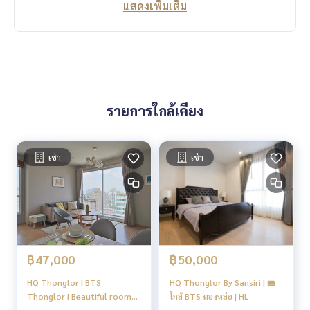
แสดงเพิ่มเติม
ewel of Thonglor หมายถึงอัญมณีที่ทรงคุณค่าในย่านธุรกิจอย่าง
ทองหล่อและเอกมัย
สำหรับห้องพักมีทั้งหมด 197 ยูนิต
บรรยากาศโดยรอบโครงการ HQ Thonglor ถูกจัดให้มีมุมสีเขียวอยู่
ล้อมรอบ ทั้งต้นไม้ใหญ่และพื้นหญ้า อีกทั้งตัวอาคารยังเป็นกระจก
ใส ทำให้ดูร่มรื่นจนลืมไปเลยว่าเป็นคอนโดอยู่ใจกลางเมือง
รายการใกล้เคียง
คอนโด High Rise 36 ชั้น 1 อาคาร 197 ยูนิต
ยูนิตต่อชั้นสูงสุด 8 ยูนิต
ที่จอดรถประมาณ 150 คันคิดเป็น 76% รวมจอดซ้อนคัน คิดเป็น 8
เช่า
เช่า
1%
Facility / ส่วนกลาง
สระว่ายน้ำ Swimming pool
ระบบรักษาความปลอดภัย 24 ชั่วโมง / คีย์การ์ด / CCTV
พื้นที่จัดบาร์บีคิว
฿47,000
฿50,000
ฟิตเนส Gym
สวนหย่อม
HQ Thonglor I BTS
HQ Thonglor By Sansiri | 🚝
ลิฟต์โดยสาร 3 ตัว
Thonglor I Beautiful room
ใกล้ BTS ทองหล่อ | HL
ที่จอดรถ 160 คัน
Nice view High Floor I #HL