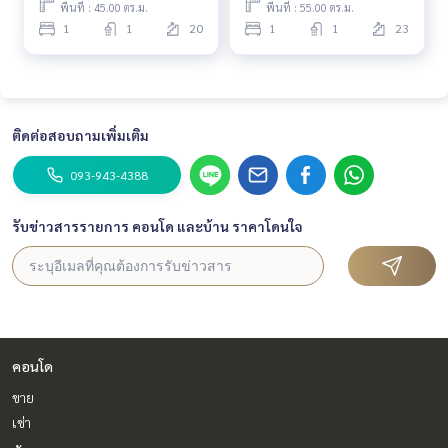
o #phromphonghouse #2bedroomsphromphong #duplex
พื้นที่ : 45.00 ตร.ม.
พื้นที่ : 55.00 ตร.ม.
condo #duplex #2bedroomphromphong #bigcondo #bigs
1
1
20
1
1
23
pacecondo #btsphromphong #luxurycondo #emsphere #
emquatier #emporium #condonearphromphong #condon
earbts #condo #100sqmcondo #duplex #highfloorroom
#highfloorcondo #niceviewcondo
ติดต่อสอบถามเพิ่มเติม
#Boorin\"
093-943-4388
รับข่าวสารรายการ คอนโด และบ้าน ราคาโดนใจ
คอนโด
ขาย
เช่า