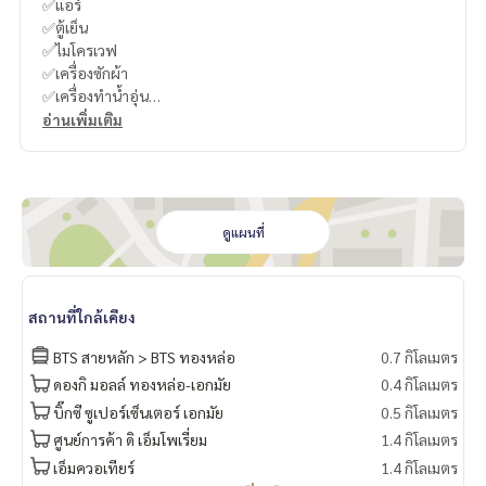
✅แอร์
✅ตู้เย็น
✅ไมโครเวฟ
✅เครื่องซักผ้า
✅เครื่องทำน้ำอุ่น
✅เตาไฟฟ้า
อ่านเพิ่มเติม
✅เตียง
✅Digital door lock
🔥Who is a real Thonglor people? If you live in Thonglor bu
t you like peaceful condo ,must be HQ Thonglor!!🔥 Just o
ดูแผนที่
nly 197Unit🔥
🔥ใครเป็นชาวทองหล่อตัวจริง ใช้ชีวิตในทองหล่อ แต่ก็ชอบคอนโ
สถานที่ใกล้เคียง
ดสงบๆ ต้อง HQ Thonglor!!🔥
มีแค่ 197 ยูนิตเท่านั้น
BTS สายหลัก > BTS ทองหล่อ
0.7 กิโลเมตร
ดองกิ มอลล์ ทองหล่อ-เอกมัย
0.4 กิโลเมตร
วัยรุ่นทองหล่อต้องกริ๊ด❤️
บิ๊กซี ซูเปอร์เซ็นเตอร์ เอกมัย
0.5 กิโลเมตร
Thonglor people will squealed with joy.❤️
ศูนย์การค้า ดิ เอ็มโพเรี่ยม
1.4 กิโลเมตร
จุดเด่นของโครงการจะเห็นเส้นรูปตัว V เฉียง ๆ อยู่ด้านข้างตึกซึ่งเป็
เอ็มควอเทียร์
1.4 กิโลเมตร
นดีไซน์เฉพาะของแสนสิริ ส่วนภายในออกแบบภายใต้คอนเซปต์ J