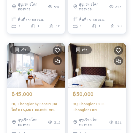
Shuttle Service to BTS
สุขุมวิท อโศก
สุขุมวิท อโศก
520
434
ทองหล่อ
ทองหล่อ
Location
พื้นที่ : 58.00 ตร.ม.
พื้นที่ : 51.00 ตร.ม.
-BTS Thonglor 750m
1
1
18
1
1
20
-Thonglor 6
-HQ Thonglor ,High Rise จากแสนสิริ ตั้งอยู่ติดถนนทองหล่อระห
ว่างซอย 4 และ 6 รายล้อมไปด้วยร้านอาหารหลากหลายสไตล์ มีทั้ง
คาเฟ่ บาร์ ร้านนั่งดื่ม รวมอยู่ใน Community Mall ชั้นนำ ที่ห่างออ
เช่า
เช่า
กไปไม่ถึง 2 กม.
-ใกล้รถไฟฟ้า BTS ทองหล่อ 750 เมตร และ ถนนสุขุมวิท ใกล้ Mark
et Place, J Avenue ทองหล่อ, The Commons, Ekkamai Interna
tional School และ รพ.สมิติเวช สุขุมวิท
----------------------------------------
You can inbox or dm to ask more information, It’s my pleas
฿45,000
฿50,000
ure to give.
Tel :
093-943-4388
HQ Thonglor by Sansiri | 🚝
HQ Thonglor I BTS
What App
+6693-943-4388
ใกล้ BTS,MRT ทองหล่อ #HL
Thonglor I #N
LINE ID : @BPP2019
สุขุมวิท อโศก
สุขุมวิท อโศก
314
544
ทองหล่อ
ทองหล่อ
#condosukhumvit #sukhumvitcondo #phromphongcond