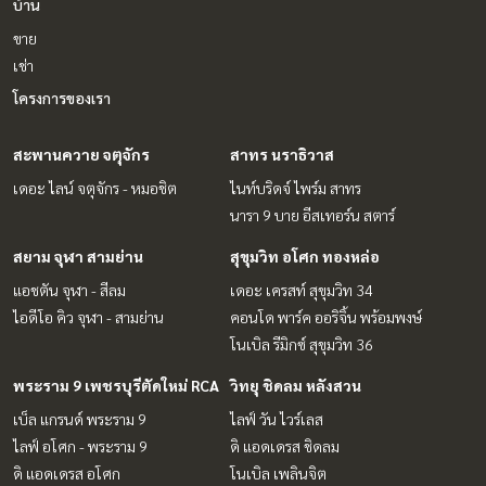
บ้าน
ขาย
เช่า
โครงการของเรา
สะพานควาย จตุจักร
สาทร นราธิวาส
เดอะ ไลน์ จตุจักร - หมอชิต
ไนท์บริดจ์ ไพร์ม สาทร
นารา 9 บาย อีสเทอร์น สตาร์
สยาม จุฬา สามย่าน
สุขุมวิท อโศก ทองหล่อ
แอชตัน จุฬา - สีลม
เดอะ เครสท์ สุขุมวิท 34
ไอดีโอ คิว จุฬา - สามย่าน
คอนโด พาร์ค ออริจิ้น พร้อมพงษ์
โนเบิล รีมิกซ์ สุขุมวิท 36
พระราม 9 เพชรบุรีตัดใหม่ RCA
วิทยุ ชิดลม หลังสวน
เบ็ล แกรนด์ พระราม 9
ไลฟ์ วัน ไวร์เลส
ไลฟ์ อโศก - พระราม 9
ดิ แอดเดรส ชิดลม
ดิ แอดเดรส อโศก
โนเบิล เพลินจิต