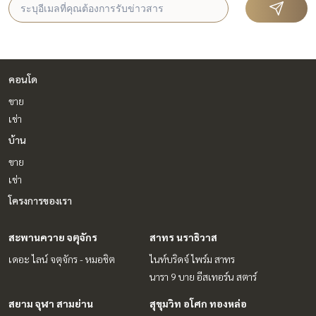
คอนโด
ขาย
เช่า
บ้าน
ขาย
เช่า
โครงการของเรา
สะพานควาย จตุจักร
สาทร นราธิวาส
เดอะ ไลน์ จตุจักร - หมอชิต
ไนท์บริดจ์ ไพร์ม สาทร
นารา 9 บาย อีสเทอร์น สตาร์
สยาม จุฬา สามย่าน
สุขุมวิท อโศก ทองหล่อ