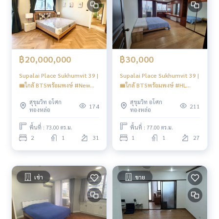
฿20,000,000
฿30,000
Supalai Place Sukhumvit 39 |
Supalai Place Sukhumvit 39 |
🚝ใกล้ BTSพร้อมพงษ์ #New
🚝ใกล้ BTSพร้อมพงษ์ #HL
Focus
Focus
สุขุมวิท อโศก
สุขุมวิท อโศก
174
211
ทองหล่อ
ทองหล่อ
พื้นที่ : 73.00 ตร.ม.
พื้นที่ : 77.00 ตร.ม.
2
1
31
1
1
27
เช่า
ขาย