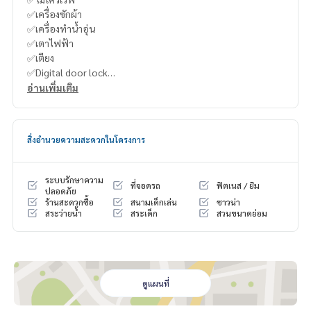
✅เครื่องซักผ้า
✅เครื่องทำน้ำอุ่น
✅เตาไฟฟ้า
✅เตียง
✅Digital door lock
อ่านเพิ่มเติม
-
----------------------------------------
สิ่งอำนวยความสะดวกในโครงการ
You can inbox or dm to ask more information, It’s my pleas
ure to give.
Tel :
093-943-4388
ระบบรักษาความ
ที่จอดรถ
ฟิตเนส / ยิม
What App
+6693-943-4388
ปลอดภัย
ร้านสะดวกซื้อ
สนามเด็กเล่น
ซาวน่า
LINE ID : @BPP2019
สระว่ายน้ำ
สระเด็ก
สวนขนาดย่อม
-
#Year
ดูแผนที่