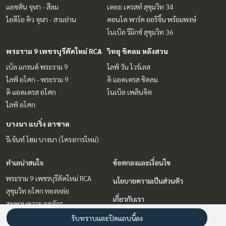
แอชตัน จุฬา - สีลม
เดอะ เครสท์ สุขุมวิท 34
ไอดีโอ คิว จุฬา - สามย่าน
คอนโด พาร์ค ออริจิ้น พร้อมพงษ์
โนเบิล รีมิกซ์ สุขุมวิท 36
พระราม 9 เพชรบุรีตัดใหม่ RCA
วิทยุ ชิดลม หลังสวน
เบ็ล แกรนด์ พระราม 9
ไลฟ์ วัน ไวร์เลส
ไลฟ์ อโศก - พระราม 9
ดิ แอดเดรส ชิดลม
ดิ แอดเดรส อโศก
โนเบิล เพลินจิต
ไลฟ์ อโศก
บางนา แบริ่ง ลาซาล
รีเจ้นท์ โฮม บางนา (โครงการใหม่)
ทำเลน่าสนใจ
ข้อตกลงและเงื่อนไข
พระราม 9 เพชรบุรีตัดใหม่ RCA
นโยบายความเป็นส่วนตัว
สุขุมวิท อโศก ทองหล่อ
เกี่ยวกับเรา
สะพานควาย จตุจักร
สยาม จุฬา สามย่าน
วิธีการฝากขาย-เช่า
รับทราบและปิดแถบนี้ลง