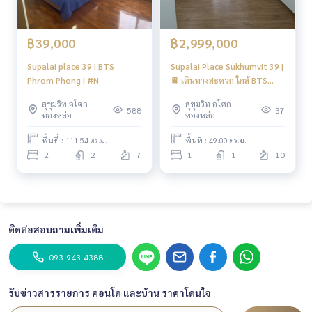
฿39,000
฿2,999,000
Supalai place 39 I BTS
Supalai Place Sukhumvit 39 |
Phrom Phong I #N
🚆 เดินทางสะดวก ใกล้ BTS
พร้อมพงษ์
สุขุมวิท อโศก
สุขุมวิท อโศก
588
37
ทองหล่อ
ทองหล่อ
พื้นที่ : 111.54 ตร.ม.
พื้นที่ : 49.00 ตร.ม.
2
2
7
1
1
10
ติดต่อสอบถามเพิ่มเติม
093-943-4388
รับข่าวสารรายการ คอนโด และบ้าน ราคาโดนใจ