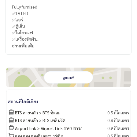
Fully furnised
✅TV LED
✅แอร์
✅ตู้เย็น
✅ไมโครเวฟ
✅เครื่องซักผ้า
✅เครื่องทำน้ำอุ่น
อ่านเพิ่มเติม
✅เตาไฟฟ้า
✅เตียง
ดูแผนที่
----------------------------------------
You can inbox or dm to ask more information, It’s my pleas
ure to give.
สถานที่ใกล้เคียง
Tel :
093-943-4388
What App
+6693-943-4388
BTS สายหลัก > BTS ชิดลม
0.5 กิโลเมตร
LINE ID : @BPP2019
BTS สายหลัก > BTS เพลินจิต
0.6 กิโลเมตร
Airport link > Airport Link ราชปรารภ
0.9 กิโลเมตร
#Kong
ดอง ดอง ดองกิ เดอะมาร์เก็ต
0.5 กิโลเมตร