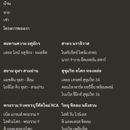
บ้าน
ขาย
เช่า
โครงการของเรา
สะพานควาย จตุจักร
สาทร นราธิวาส
เดอะ ไลน์ จตุจักร - หมอชิต
ไนท์บริดจ์ ไพร์ม สาทร
นารา 9 บาย อีสเทอร์น สตาร์
สยาม จุฬา สามย่าน
สุขุมวิท อโศก ทองหล่อ
แอชตัน จุฬา - สีลม
เดอะ เครสท์ สุขุมวิท 34
ไอดีโอ คิว จุฬา - สามย่าน
คอนโด พาร์ค ออริจิ้น พร้อมพงษ์
โนเบิล รีมิกซ์ สุขุมวิท 36
พระราม 9 เพชรบุรีตัดใหม่ RCA
วิทยุ ชิดลม หลังสวน
เบ็ล แกรนด์ พระราม 9
ไลฟ์ วัน ไวร์เลส
ไลฟ์ อโศก - พระราม 9
ดิ แอดเดรส ชิดลม
ดิ แอดเดรส อโศก
โนเบิล เพลินจิต