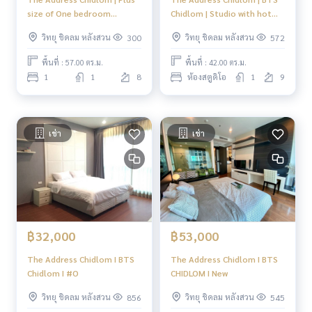
size of One bedroom
Chidlom | Studio with hot
chidlom !! Close to one
deal #HL
วิทยุ ชิดลม หลังสวน
วิทยุ ชิดลม หลังสวน
300
572
bangkok #New Focus
พื้นที่ : 57.00 ตร.ม.
พื้นที่ : 42.00 ตร.ม.
1
1
8
ห้องสตูดิโอ
1
9
เช่า
เช่า
฿32,000
฿53,000
The Address Chidlom I BTS
The Address Chidlom I BTS
Chidlom I #O
CHIDLOM I New
วิทยุ ชิดลม หลังสวน
วิทยุ ชิดลม หลังสวน
856
545