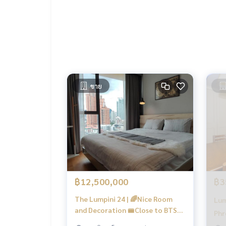
ห้องสมุด
อื่นๆ (อาคารจอดรถ, ล็อบบี้, สนามเด็กเล่น)
🍥สถานที่สำคัญใกล้เคียง🍥
Terminal 21
EMQUATIER/ EMPORIUM/ EMSPHERE
Singha Complex
Exchange Tower
ขาย
Interchange Tower
GMM Tower
Sino-Thai Tower
Pullman Bangkok Grande Sukhumvit Hotel
The Westin Grande Sukhumvit Bangkok Hotel
Benjakiti Park
Benjasiri Park
โรงพยาบาลบำรุงราษฎร์
โรงพยาบาลสมิติเวช
฿12,500,000
฿3
โรงเรียน
มหาวิทยาลัยศรีนครินทรวิโรฒ
The Lumpini 24 | 🌈Nice Room
Lum
โรงเรียนวัฒนาวิทยาลัย
and Decoration 🚝Close to BTS
Phr
NIST International School
Phromphong | New Focus
The