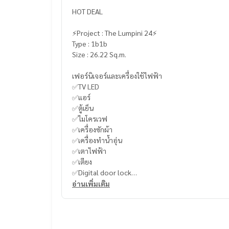
HOT DEAL
⚡️Project : The Lumpini 24⚡️
Type : 1b1b
Size : 26.22 Sq.m.
เฟอร์นิเจอร์และเครื่องใช้ไฟฟ้า
✅TV LED
✅แอร์
✅ตู้เย็น
✅ไมโครเวฟ
✅เครื่องซักผ้า
✅เครื่องทำน้ำอุ่น
✅เตาไฟฟ้า
✅เตียง
✅Digital door lock
อ่านเพิ่มเติม
🍥สิ่งอำนวยความสะดวก
สระว่ายน้ำ, ฟิตเนส, ซาวน่า
รปภ., กล้องวงจรปิดโครงการ, ประตู Key Card
สตรีม, สวนหย่อม