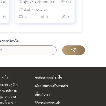
สุขุมวิท อโศก ทองหล่อ
529
696
ow!
พื้นที่ : 54.00 ตร.ม.
24
2
2
37
น ราคาโดนใจ
่าสนใจ
ข้อตกลงและเงื่อนไข
ควาย จตุจักร
นโยบายความเป็นส่วนตัว
ชิดลม หลังสวน
เกี่ยวกับเรา
ุฬา สามย่าน
แบริ่ง ลาซาล
วิธีการฝากขาย-เช่า