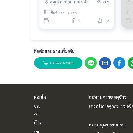
สุขุมวิท อโศก ทองหล่อ
405
Nic
🍥 การเดินทาง 🍥
พื้นที่ : 55.02 ตร.ม.
BTS Phromphong 900 M
2
2
12
----------------------------------------
You can inbox or dm to ask more information, It’s
Tel :
093-943-4388
What App
+6693-943-4388
ติดต่อสอบถามเพิ่มเติม
LINE ID : @BPP2019
093-943-4388
#condosukhumvit #sukhumvitcondo #phromp
#duplexcondo #duplex #2bedroomphromphong
do #emsphere #emquatier #emporium #condo
duplex #highfloorroom #highfloorcondo #nice
#Year
คอนโด
สะพานควาย จตุจักร
ขาย
เดอะ ไลน์ จตุจักร - หมอชิ
เช่า
บ้าน
สยาม จุฬา สามย่าน
ขาย