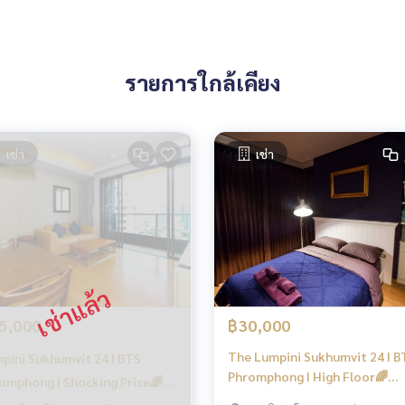
รายการใกล้เคียง
เช่า
เช่า
5,000
฿30,000
The Lumpini Sukhumvit 24 I B
pini Sukhumvit 24 I BTS
Phromphong I High Floor🌈
omphong I Shocking Price🌈
Beautiful view 🌈Shocking Pri
 Best in Market Right Now! 🌈