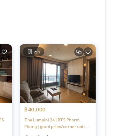
เช่า
฿40,000
TS
The Lumpini 24 | BTS Phorm
Phong | good price/corner unit /
ce
hight floor | #HL