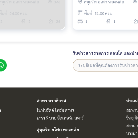
สุขุมวิท อโศก ทองหล่อ
สุขุมวิท อโศก ทองหล่อ
346
🌈 The Best in Market Right N
e Room🌈 I #HL
🌈Nice Room I #O
พื้นที่ : 54.00 ตร.ม.
พื้นที่ : 31.00 ตร.ม.
2
2
26
1
1
 my pleasure to give.
รับข่าวสารรายการ คอนโด และบ้า
hongcondo #phromphonghouse #2bedroomsphromphong
 #bigcondo #bigspacecondo #btsphromphong #luxurycon
nearphromphong #condonearbts #condo #100sqmcondo #
viewcondo
สาทร นราธิวาส
ทำเลน
ต
ไนท์บริดจ์ ไพร์ม สาทร
สะพาน
นารา 9 บาย อีสเทอร์น สตาร์
วิทยุ 
สยาม จ
สุขุมวิท อโศก ทองหล่อ
บางนา 