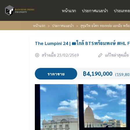
หน้าแรก
ประกาศแนะนำ
ประเภทอ
หน้าแรก
ประกาศแนะนำ
สุขุมวิท อโศก ทองหล่อ เอกมัย พร
The Lumpini 24 | 🚝ใกล้ BTSพร้อมพงษ์ #HL 
สร้างเมื่อ 23/02/2569
แก้ไขล่าสุดเมื
฿4,190,000
ราคาขาย
(159,802