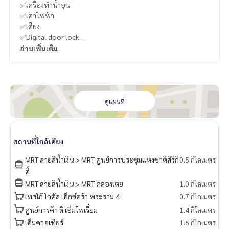
✅เครื่องทำน้ำอุ่น
✅เตาไฟฟ้า
✅เตียง
✅Digital door lock
อ่านเพิ่มเติม
ที่จอดรถ, เจ้าหน้าที่อำนวยความสะดวก, สวน, ยิม, จากุซซี่, ห้องสมุ
ด, ซาวน่า, ยาม และ สระว่ายน้ำ
----------------------------------------
You can inbox or dm to ask more information, It’s my pleas
ดูแผนที่
ure to give.
Tel :
093-943-4388
What App
+6693-943-4388
สถานที่ใกล้เคียง
LINE ID : @BPP2019
MRT สายสีน้ำเงิน > MRT ศูนย์การประชุมแห่งชาติสิริกิ
0.5 กิโลเมตร
Life Rama4 - Asoke
ติ์
MRT สายสีน้ำเงิน > MRT คลองเตย
1.0 กิโลเมตร
#Year
เทสโก้ โลตัส เอ็กซ์ตร้า พระราม 4
0.7 กิโลเมตร
ศูนย์การค้า ดิ เอ็มโพเรี่ยม
1.4 กิโลเมตร
เอ็มควอเทียร์
1.6 กิโลเมตร