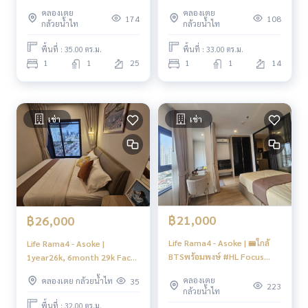
คลองเตย
คลองเตย
174
108
กล้วยน้ำไท
กล้วยน้ำไท
พื้นที่ : 35.00 ตร.ม.
พื้นที่ : 33.00 ตร.ม.
1
1
25
1
1
14
เช่า
เช่า
฿21,000
฿26,000
Life Rama4 - Asoke | 🚝ใกล้
Life Rama4 - Asoke |
BTSพร้อมพงษ์ #HL Focus
1year26k, 6month 29k Face
#Mar
east, clear view Two rooms
คลองเตย
คลองเตย กล้วยน้ำไท
35
away from lift
223
กล้วยน้ำไท
พื้นที่ : 32.00 ตร.ม.