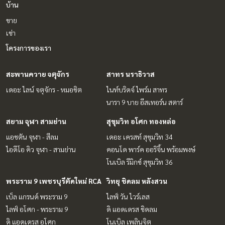
บ้าน
ขาย
เช่า
โครงการของเรา
สะพานควาย จตุจักร
สาทร นราธิวาส
เดอะ ไลน์ จตุจักร - หมอชิต
ไนท์บริดจ์ ไพร์ม สาทร
นารา 9 บาย อีสเทอร์น สตาร์
สยาม จุฬา สามย่าน
สุขุมวิท อโศก ทองหล่อ
แอชตัน จุฬา - สีลม
เดอะ เครสท์ สุขุมวิท 34
ไอดีโอ คิว จุฬา - สามย่าน
คอนโด พาร์ค ออริจิ้น พร้อมพงษ์
โนเบิล รีมิกซ์ สุขุมวิท 36
พระราม 9 เพชรบุรีตัดใหม่ RCA
วิทยุ ชิดลม หลังสวน
เบ็ล แกรนด์ พระราม 9
ไลฟ์ วัน ไวร์เลส
ไลฟ์ อโศก - พระราม 9
ดิ แอดเดรส ชิดลม
ดิ แอดเดรส อโศก
โนเบิล เพลินจิต