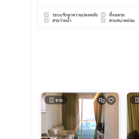
Tel :
093-943-4388
What App
+6693-943-4388
ระบบรักษาความปลอดภัย
ที่จอดรถ
LINE ID : @BPP2019
สระว่ายน้ำ
สวนขนาดย่อม
#nich
ขาย