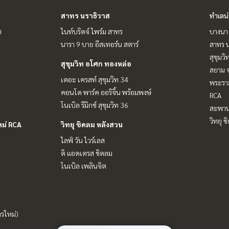
สาทร นราธิวาส
ทำเลน
ต
ไนท์บริดจ์ ไพร์ม สาทร
บางนา 
นารา 9 บาย อีสเทอร์น สตาร์
สาทร น
สุขุมว
สุขุมวิท อโศก ทองหล่อ
สยาม จ
เดอะ เครสท์ สุขุมวิท 34
พระราม
คอนโด พาร์ค ออริจิ้น พร้อมพงษ์
RCA
โนเบิล รีมิกซ์ สุขุมวิท 36
สะพาน
วิทยุ 
หม่ RCA
วิทยุ ชิดลม หลังสวน
ไลฟ์ วัน ไวร์เลส
ดิ แอดเดรส ชิดลม
โนเบิล เพลินจิต
ารใหม่)