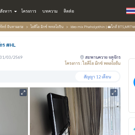
สังหาฯ
โครงการ
บทความ
ติดต่อ
พัทธ์ อินทามะระ
ไอดีโอ มิกซ์ พหลโยธิน
Ideo mix Phaholyothin | 🚝ใกล้ BTS,MRTจ
ักร #HL
่อ 31/03/2569
สะพานควาย จตุจักร
โครงการ : ไอดีโอ มิกซ์ พหลโยธิน
สัญญา
12 เดือน