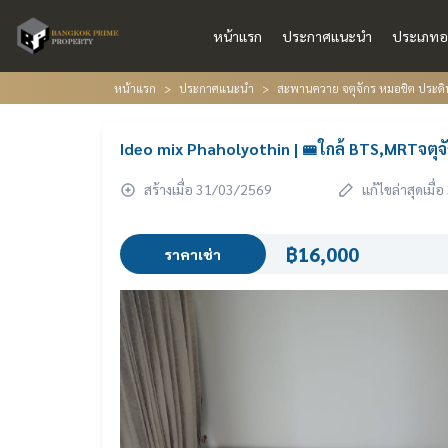
หน้าแรก
ประกาศแนะนำ
ประเภทอ
หน้าแรก
ประกาศแนะนำ
สะพานควาย จตุจักร หมอชิต ประดิ
Ideo mix Phaholyothin | 🚝ใกล้ BTS,MRTจตุจ
สร้างเมื่อ 31/03/2569
แก้ไขล่าสุดเมื
฿16,000
ราคาเช่า