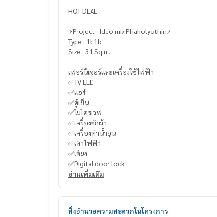
HOT DEAL
⚡️Project : Ideo mix Phaholyothin⚡️
Type : 1b1b
Size : 31 Sq.m.
เฟอร์นิเจอร์และเครื่องใช้ไฟฟ้า
✅TV LED
✅แอร์
✅ตู้เย็น
✅ไมโครเวฟ
✅เครื่องซักผ้า
✅เครื่องทำน้ำอุ่น
✅เตาไฟฟ้า
✅เตียง
✅Digital door lock
อ่านเพิ่มเติม
----------------------------------------
สิ่งอำนวยความสะดวกในโครงการ
You can inbox or dm to ask more information, It’s