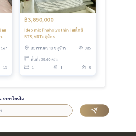
฿3,850,000
| 🚝
Ideo mix Phaholyothin | 🚝ใกล้
ักร
BTS,MRTจตุจักร
สะพานควาย จตุจักร
167
385
พื้นที่ : 38.60 ตร.ม.
15
1
1
8
น ราคาโดนใจ