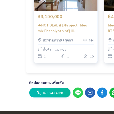
฿3,150,000
฿4
🔥HOT DEAL🔥|⚡️Project : Ideo
Ide
mix Phaholyothin⚡️| HL
BTS
สะพานควาย จตุจักร
444
พื้นที่ : 30.32 ตร.ม.
1
1
10
ติดต่อสอบถามเพิ่มเติม
093-943-4388