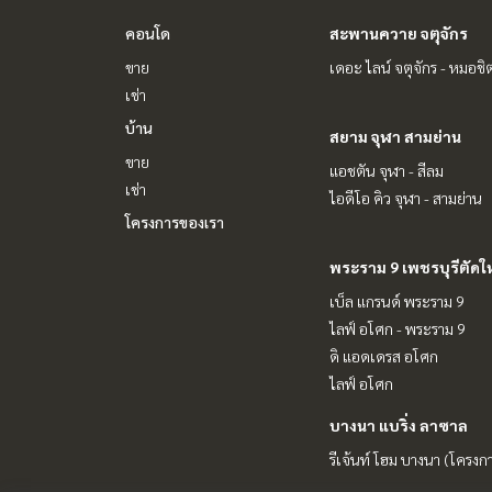
คอนโด
สะพานควาย จตุจักร
ขาย
เดอะ ไลน์ จตุจักร - หมอชิ
เช่า
บ้าน
สยาม จุฬา สามย่าน
ขาย
แอชตัน จุฬา - สีลม
เช่า
ไอดีโอ คิว จุฬา - สามย่าน
โครงการของเรา
พระราม 9 เพชรบุรีตัดใ
เบ็ล แกรนด์ พระราม 9
ไลฟ์ อโศก - พระราม 9
ดิ แอดเดรส อโศก
ไลฟ์ อโศก
บางนา แบริ่ง ลาซาล
รีเจ้นท์ โฮม บางนา (โครงก