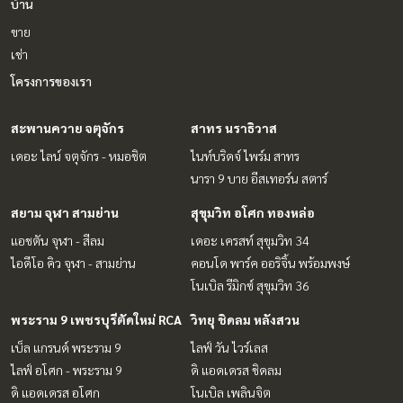
บ้าน
ขาย
เช่า
โครงการของเรา
สะพานควาย จตุจักร
สาทร นราธิวาส
เดอะ ไลน์ จตุจักร - หมอชิต
ไนท์บริดจ์ ไพร์ม สาทร
นารา 9 บาย อีสเทอร์น สตาร์
สยาม จุฬา สามย่าน
สุขุมวิท อโศก ทองหล่อ
แอชตัน จุฬา - สีลม
เดอะ เครสท์ สุขุมวิท 34
ไอดีโอ คิว จุฬา - สามย่าน
คอนโด พาร์ค ออริจิ้น พร้อมพงษ์
โนเบิล รีมิกซ์ สุขุมวิท 36
พระราม 9 เพชรบุรีตัดใหม่ RCA
วิทยุ ชิดลม หลังสวน
เบ็ล แกรนด์ พระราม 9
ไลฟ์ วัน ไวร์เลส
ไลฟ์ อโศก - พระราม 9
ดิ แอดเดรส ชิดลม
ดิ แอดเดรส อโศก
โนเบิล เพลินจิต