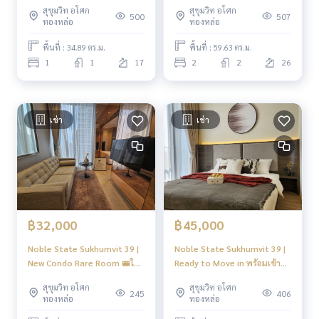
BTS Phromphong 450m
สุขุมวิท อโศก
สุขุมวิท อโศก
500
507
ทองหล่อ
ทองหล่อ
พื้นที่ : 34.89 ตร.ม.
พื้นที่ : 59.63 ตร.ม.
----------------------------------------
1
1
17
2
2
26
You can inbox or dm to ask more information, It’s my pleas
ure to give.
Tel :
093-943-4388
What App
+6693-943-4388
เช่า
เช่า
LINE ID : @BPP2019
#condosukhumvit #sukhumvitcondo #phromphongcond
o #phromphonghouse #2bedroomsphromphong #duplex
condo #duplex #2bedroomphromphong #bigcondo #bigs
pacecondo #btsphromphong #luxurycondo #emsphere #
emquatier #emporium #condonearphromphong #condon
฿32,000
฿45,000
earbts #condo #100sqmcondo #duplex #highfloorroom
#highfloorcondo #niceviewcondo #newcondo #noble #n
Noble State Sukhumvit 39 |
Noble State Sukhumvit 39 |
oblestate39 #thonglor
New Condo Rare Room 🚝ใกล้
Ready to Move in พร้อมเข้าอยู่
BTS Phromphong | #HL
ห้องใหม่มือแรก เพิ่งตกแต่งเสร็จ
สุขุมวิท อโศก
สุขุมวิท อโศก
#Year\"
| New
245
406
ทองหล่อ
ทองหล่อ