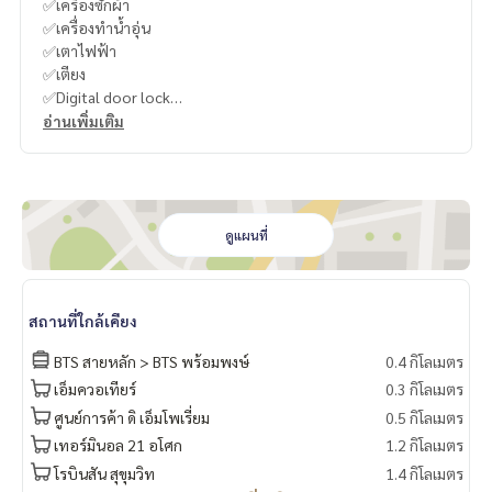
✅เครื่องซักผ้า
✅เครื่องทำน้ำอุ่น
✅เตาไฟฟ้า
✅เตียง
✅Digital door lock
อ่านเพิ่มเติม
💛Art Deco Timeless elegance and modern glamour.
คอนโดนี้คือคอนโดที่ interior สวยมาก ตอนเข้าไปก็คือมีแต่คำว่า
“สวย” เต็มไปหมด นี่คือ Noble State 39 โครงการใหม่ตั้งอยู่ใจกล
างพร้อมพงษ์สุขุมวิท 39
ดูแผนที่
คอนโดออกแบบด้วยสถาปัตยกรรมแบบ Art Deco ซึ่งเป็นหนึ่งใน
Art Movement ที่มีทั้งความคลาสสิค หรูหรา และร่วมสมัย เป็นที่นื
สถานที่ใกล้เคียง
ยมในช่วง 1920s-1930s ตัวอย่างของสถาปัตยกรรมยุค Art Deco
ที่ดังๆ ก็คือ ตึก Empire State Building ณ New York นั่นเอง
BTS สายหลัก > BTS พร้อมพงษ์
0.4 กิโลเมตร
เอ็มควอเทียร์
0.3 กิโลเมตร
Art Deco เป็นหนึ่งใน interior ที่ขึ้นชื่อว่าแต่งให้สวยยาก แต่ถ้าทำ
ศูนย์การค้า ดิ เอ็มโพเรี่ยม
0.5 กิโลเมตร
ได้จะเป็นอะไรที่มีเอกลักษณ์มากๆ ซึ่ง interior ของที่นี่ทำออกมาไ
ด้สวยและร่วมสมัยมาก
เทอร์มินอล 21 อโศก
1.2 กิโลเมตร
โรบินสัน สุขุมวิท
1.4 กิโลเมตร
Noble State 39