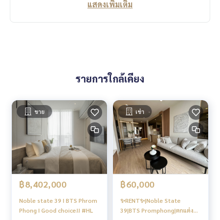
แสดงเพิ่มเติม
ได้รับรางวัล BCI Asia Top 10 Developers Award 2021
ส่วนกลางระดับ Top class
ตั้งอยู่ในทำเลทอง ใกล้ทั้ง BTS พร้อมพงษ์เพียง 450 เมตร ใกล้กับทั้
ง Emquartier Emporium ในอนาคต จะมี Emsphere รวมศูนย์การ
ค้าระดับโลก The EM District
โนเบิล สเตท 39 แต่งห้องพร้อมอยู่ สถาปัตยกรรมไอคอนนิค ที่แฝ
รายการใกล้เคียง
งกลิ่นอายความคลาสสิค และคงความร่วมสมัย ใจกลางพร้อมพงษ์
พร้อมส่วนกลางระดับ TOP CLASS
Facility🪴⛲️
ขาย
เช่า
G, Main Lobby
11th floor, Olivia Lounge
11th floor, Mellow Space
37th floor, Horizontal Gym
37th floor, Skylight Pool
37th floor, Sky Lounge
฿8,402,000
฿60,000
37th floor, Chef Table & Farm
Noble state 39 I BTS Phrom
✨RENT✨|Noble State
Location
Phong I Good choice!! #HL
39|BTS Promphong|ตกแต่ง
Sukhumvit 39
พร้อมอยู่ ราคาดี#HL