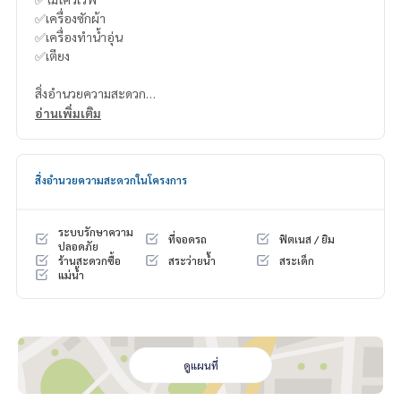
✅เครื่องซักผ้า
✅เครื่องทำน้ำอุ่น
✅เตียง
สิ่งอำนวยความสะดวก
- Lobby
อ่านเพิ่มเติม
- Mailbox
- สระว่ายน้ำ
- ฟิตเนส
สิ่งอำนวยความสะดวกในโครงการ
- Co-Working Space
- ห้องโยคะ
- ห้องเด็กเล่น
ระบบรักษาความ
ที่จอดรถ
ฟิตเนส / ยิม
- พื้นที่สีเขียว
ปลอดภัย
ร้านสะดวกซื้อ
สระว่ายน้ำ
สระเด็ก
- ลิฟต์โดยสาร
แม่น้ำ
- ระบบรักษาความปลอดภัยตลอด 24 ชม.
ศูนย์การค้าและตลาด
- ตลาดสี่แยกบางนา
- Bite บางนา
ดูแผนที่
- Bangkok Mall
- ตลาดอุดมสุข