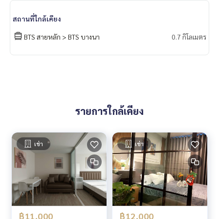
- Makro อุดมสุข
- Central บางนา
สถานที่ใกล้เคียง
- Big C บางนา
BTS สายหลัก > BTS บางนา
0.7 กิโลเมตร
- The Phyll
- Lotus’s อ่อนนุช
- Century the movie plaza อ่อนนุช
- Big C Extra อ่อนนุช
- ตลาดอ่อนนุช
- Rain Hill
- People Park
- Habito Mall
รายการใกล้เคียง
สถานศึกษาที่ใกล้เคียง
- Anglo Singapore International School
เช่า
เช่า
- Wells International School
- Bangkok Prep
สถานพยาบาลที่ใกล้เคียง
- รพ.กล้วยน้ำไท 2
- รพ.ไทยนครินทร์
- รพ.กล้วยน้ำไท
฿11,000
฿12,000