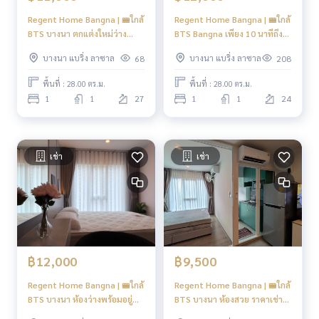
- รพ.สุขุมวิท
Regent Home Bangna | 🚝ใกล้
Regent Home Bangna | 🚝ใกล้
----------------------------------------
BTS บางนา ตกแต่งใหม่ว่าง
BTS Bangna เพียง 10 นาทีถึง
พร้อมอยู่ ชั้นสูงวิวแม่น้ำ #HL
#New Focus
You can inbox or dm to ask more information, It’s my pleas
บางนา แบริ่ง ลาซาล
บางนา แบริ่ง ลาซาล
68
208
Focus
ure to give.
Tel :
093-943-4388
พื้นที่ : 28.00 ตร.ม.
พื้นที่ : 28.00 ตร.ม.
What App
+6693-943-4388
1
1
27
1
1
24
LINE ID : @BPP2019
#คอนโดปล่อยเช่าบางนา #คอนโดใกล้รถไฟฟ้า #รีเจ้นท์บางนา
#RegentBangna
เช่า
เช่า
#Kob
฿12,000
฿9,500
Regent Home Bangna | 🚝ใกล้
Regent Home Bangna | 🚝ใกล้
BTS บางนา ห้องว่างพร้อมอยู่
BTS บางนา ห้องสวย ราคาเช่าดี
#New Focus
มากเว่อร์ #New