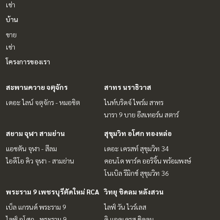
เช่า
บ้าน
ขาย
เช่า
โครงการของเรา
สะพานควาย จตุจักร
สาทร นราธิวาส
เดอะ ไลน์ จตุจักร - หมอชิต
ไนท์บริดจ์ ไพร์ม สาทร
นารา 9 บาย อีสเทอร์น สตาร์
สยาม จุฬา สามย่าน
สุขุมวิท อโศก ทองหล่อ
แอชตัน จุฬา - สีลม
เดอะ เครสท์ สุขุมวิท 34
ไอดีโอ คิว จุฬา - สามย่าน
คอนโด พาร์ค ออริจิ้น พร้อมพงษ์
โนเบิล รีมิกซ์ สุขุมวิท 36
พระราม 9 เพชรบุรีตัดใหม่ RCA
วิทยุ ชิดลม หลังสวน
เบ็ล แกรนด์ พระราม 9
ไลฟ์ วัน ไวร์เลส
ไลฟ์ อโศก - พระราม 9
ดิ แอดเดรส ชิดลม