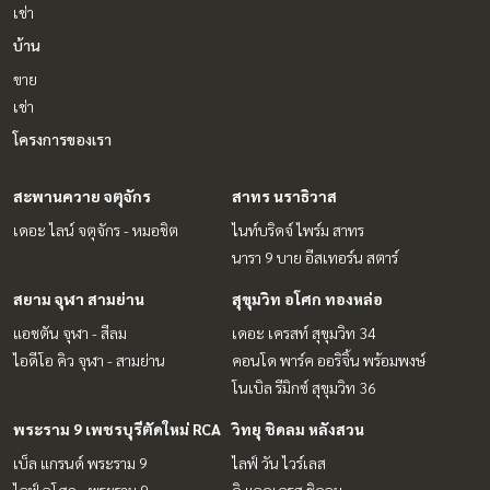
เช่า
บ้าน
ขาย
เช่า
โครงการของเรา
สะพานควาย จตุจักร
สาทร นราธิวาส
เดอะ ไลน์ จตุจักร - หมอชิต
ไนท์บริดจ์ ไพร์ม สาทร
นารา 9 บาย อีสเทอร์น สตาร์
สยาม จุฬา สามย่าน
สุขุมวิท อโศก ทองหล่อ
แอชตัน จุฬา - สีลม
เดอะ เครสท์ สุขุมวิท 34
ไอดีโอ คิว จุฬา - สามย่าน
คอนโด พาร์ค ออริจิ้น พร้อมพงษ์
โนเบิล รีมิกซ์ สุขุมวิท 36
พระราม 9 เพชรบุรีตัดใหม่ RCA
วิทยุ ชิดลม หลังสวน
เบ็ล แกรนด์ พระราม 9
ไลฟ์ วัน ไวร์เลส
ไลฟ์ อโศก - พระราม 9
ดิ แอดเดรส ชิดลม