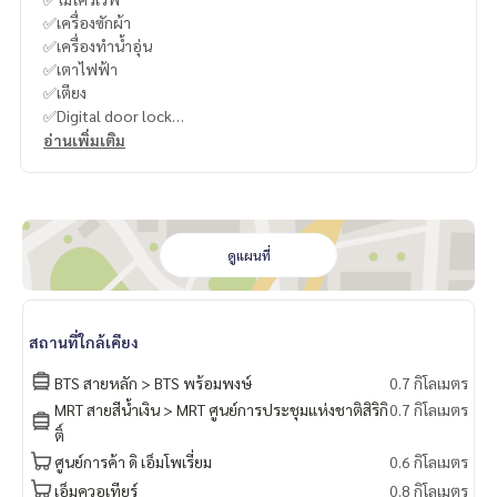
✅เครื่องซักผ้า
✅เครื่องทำน้ำอุ่น
✅เตาไฟฟ้า
✅เตียง
✅Digital door lock
อ่านเพิ่มเติม
🍥สิ่งอำนวยความสะดวก
ลิฟต์
ที่จอดรถ
การรักษาความปลอดภัย 24 ชั่วโมง
กล้องวงจรปิด
ดูแผนที่
สระว่ายน้ำ Cloud Pool
Co-Working Space
โต๊ะปิงปอง
สถานที่ใกล้เคียง
ห้องเซาว์น่า
พรีเมี่ยมฟิตเนส
BTS สายหลัก > BTS พร้อมพงษ์
0.7 กิโลเมตร
เวทีมวย
MRT สายสีน้ำเงิน > MRT ศูนย์การประชุมแห่งชาติสิริกิ
0.7 กิโลเมตร
สวนหย่อม / พื้นที่จัดบาร์บีคิว
ติ์
สนามเด็กเล่น / พื้นที่สำหรับเด็ก
ศูนย์การค้า ดิ เอ็มโพเรี่ยม
0.6 กิโลเมตร
ร้านค้าในโครงการ
ร้านอาหารในโครงการ
เอ็มควอเทียร์
0.8 กิโลเมตร