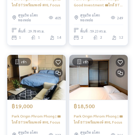
รร.วัฒนาวิทยาลัย : 2.9 กม.
ใกล้ BTSพร้อมพงษ์ #HL Focus
Good Investment 🚝ใกล้ BTS
มหาวิทยาลัยศรีนครินทร์วิโรฒ : 2.9 กม.
Phromphong | #HL Focus
ศูนย์ประชุมแห่งชาติสิริกิติ์ : 2.4 กม.
สุขุมวิท อโศก
สุขุมวิท อโศก
405
249
ทองหล่อ
ทองหล่อ
สวนเบญจสิริ : 850 ม.
สวนเบญจกิติ : 3.4 กม
พื้นที่ : 29.78 ตร.ม.
พื้นที่ : 59.23 ตร.ม.
1
1
14
2
2
12
🍥การเดินทาง 🍥
BTS Phromphong 800 M
----------------------------------------
เช่า
เช่า
You can inbox or dm to ask more information, It’s my pleas
ure to give.
Tel :
093-943-4388
What App
+6693-943-4388
LINE ID : @BPP2019
#condosukhumvit #sukhumvitcondo #phromphongcond
฿19,000
฿18,500
o #phromphonghouse #2bedroomsphromphong #duplex
condo #duplex #2bedroomphromphong #bigcondo #bigs
Park Origin Phrom Phong | 🚝
Park Origin Phrom Phong | 🚝
pacecondo #btsphromphong #luxurycondo #emsphere #
ใกล้ BTSพร้อมพงษ์ #HL Focus
ใกล้ BTSพร้อมพงษ์ #HL Focus
emquatier #emporium #condonearphromphong #condon
สุขุมวิท อโศก
สุขุมวิท อโศก
earbts #condo #100sqmcondo #duplex #highfloorroom