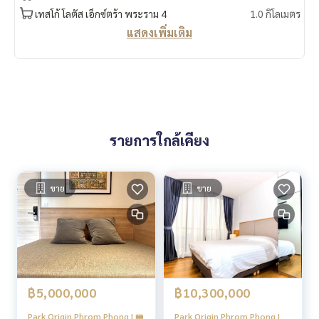
กล้องวงจรปิด CCTV 24 ชั่วโมง
เทสโก้ โลตัส เอ็กซ์ตร้า พระราม 4
1.0 กิโลเมตร
ระบบ Access Control ด้วย Key Card เข้า-ออกอาคาร และพื้นที่
แสดงเพิ่มเติม
จอดรถ
เจ้าหน้าที่รักษาความปลอดภัย 24 ชั่วโมง
🍥สถานที่สำคัญใกล้เคียง🍥
Emporium : 650 ม.
EmQuartier : 700 ม.
รายการใกล้เคียง
Lotus พระราม 4 : 1.0 กม.
BigC พระราม 4 : 1.0 กม.
Miracle Mall : 1.0 กม.
K Village : 1.1 กม.
ขาย
ขาย
สวนเพลินมาร์เก็ต : 2.0 กม.
Terminal 21 : 2.0 กม.
โรบินสัน สุขุมวิท : 2.1 กม.
Korean Town : 2.2 กม.
Major Cineplex เอกมัย : 2.2 กม.
Gateway เอกมัย : 2.7 กม.
฿5,000,000
฿10,300,000
รร.สายน้ำผึ้ง : 200 ม.
รร.สาธิต มศว : 2.3 กม.
Park Origin Phrom Phong | 🚝
Park Origin Phrom Phong |