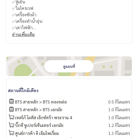
✅ตู้เย็น
✅ไมโครเวฟ
✅เครื่องซักผ้า
✅เครื่องทำน้ำอุ่น
✅เตาไฟฟ้า
✅เตียง
อ่านเพิ่มเติม
✅Digital door lock
-
----------------------------------------
ดูแผนที่
You can inbox or dm to ask more information, It’s my pleas
ure to give.
Tel :
093-943-4388
สถานที่ใกล้เคียง
What App
+6693-943-4388
LINE ID : @BPP2019
BTS สายหลัก > BTS ทองหล่อ
0.5 กิโลเมตร
BTS สายหลัก > BTS เอกมัย
1.0 กิโลเมตร
-
เทสโก้ โลตัส เอ็กซ์ตร้า พระราม 4
1.0 กิโลเมตร
#Boorin
บิ๊กซี ซูเปอร์เซ็นเตอร์ เอกมัย
1.2 กิโลเมตร
ศูนย์การค้า ดิ เอ็มโพเรี่ยม
1.3 กิโลเมตร