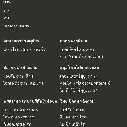
บ้าน
ขาย
เช่า
โครงการของเรา
สะพานควาย จตุจักร
สาทร นราธิวาส
เดอะ ไลน์ จตุจักร - หมอชิต
ไนท์บริดจ์ ไพร์ม สาทร
นารา 9 บาย อีสเทอร์น สตาร์
สยาม จุฬา สามย่าน
สุขุมวิท อโศก ทองหล่อ
แอชตัน จุฬา - สีลม
เดอะ เครสท์ สุขุมวิท 34
ไอดีโอ คิว จุฬา - สามย่าน
คอนโด พาร์ค ออริจิ้น พร้อมพงษ์
โนเบิล รีมิกซ์ สุขุมวิท 36
พระราม 9 เพชรบุรีตัดใหม่ RCA
วิทยุ ชิดลม หลังสวน
เบ็ล แกรนด์ พระราม 9
ไลฟ์ วัน ไวร์เลส
ไลฟ์ อโศก - พระราม 9
ดิ แอดเดรส ชิดลม
ดิ แอดเดรส อโศก
โนเบิล เพลินจิต