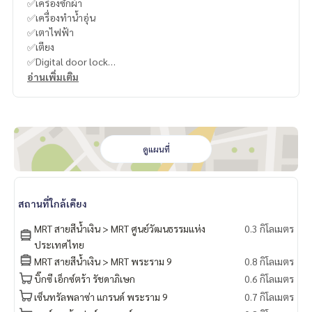
✅เครื่องซักผ้า
✅เครื่องทำน้ำอุ่น
✅เตาไฟฟ้า
✅เตียง
✅Digital door lock
อ่านเพิ่มเติม
-
----------------------------------------
You can inbox or dm to ask more information, It’s my pleas
ure to give.
ดูแผนที่
Tel :
093-943-4388
What App
+6693-943-4388
LINE ID : @BPP2019
สถานที่ใกล้เคียง
-
MRT สายสีน้ำเงิน > MRT ศูนย์วัฒนธรรมแห่ง
0.3 กิโลเมตร
ประเทศไทย
#Nook
MRT สายสีน้ำเงิน > MRT พระราม 9
0.8 กิโลเมตร
บิ๊กซี เอ็กซ์ตร้า รัชดาภิเษก
0.6 กิโลเมตร
เซ็นทรัลพลาซ่า แกรนด์ พระราม 9
0.7 กิโลเมตร