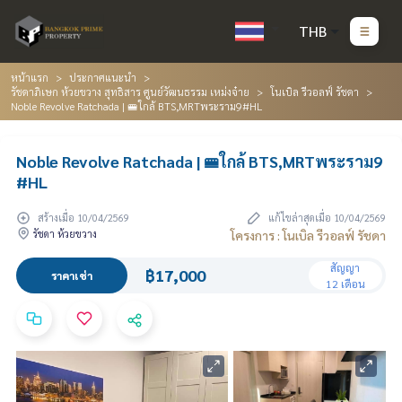
THB
หน้าแรก
ประกาศแนะนำ
รัชดาภิเษก ห้วยขวาง สุทธิสาร ศูนย์วัฒนธรรม เหม่งจ๋าย
โนเบิล รีวอลฟ์ รัชดา
Noble Revolve Ratchada | 🚝ใกล้ BTS,MRTพระราม9#HL
Noble Revolve Ratchada | 🚝ใกล้ BTS,MRTพระราม9
#HL
สร้างเมื่อ 10/04/2569
แก้ไขล่าสุดเมื่อ 10/04/2569
รัชดา ห้วยขวาง
โครงการ : โนเบิล รีวอลฟ์ รัชดา
สัญญา
฿17,000
ราคาเช่า
12 เดือน