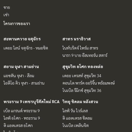
ขาย
เช่า
โครงการของเรา
สะพานควาย จตุจักร
สาทร นราธิวาส
เดอะ ไลน์ จตุจักร - หมอชิต
ไนท์บริดจ์ ไพร์ม สาทร
นารา 9 บาย อีสเทอร์น สตาร์
สยาม จุฬา สามย่าน
สุขุมวิท อโศก ทองหล่อ
แอชตัน จุฬา - สีลม
เดอะ เครสท์ สุขุมวิท 34
ไอดีโอ คิว จุฬา - สามย่าน
คอนโด พาร์ค ออริจิ้น พร้อมพงษ์
โนเบิล รีมิกซ์ สุขุมวิท 36
พระราม 9 เพชรบุรีตัดใหม่ RCA
วิทยุ ชิดลม หลังสวน
เบ็ล แกรนด์ พระราม 9
ไลฟ์ วัน ไวร์เลส
ไลฟ์ อโศก - พระราม 9
ดิ แอดเดรส ชิดลม
ดิ แอดเดรส อโศก
โนเบิล เพลินจิต