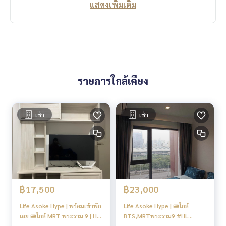
แสดงเพิ่มเติม
รายการใกล้เคียง
เช่า
เช่า
฿17,500
฿23,000
Life Asoke Hype | พร้อมเข้าพัก
Life Asoke Hype | 🚝ใกล้
เลย 🚝ใกล้ MRT พระราม 9 | HL
BTS,MRTพระราม9 #HL
Focus
Focus