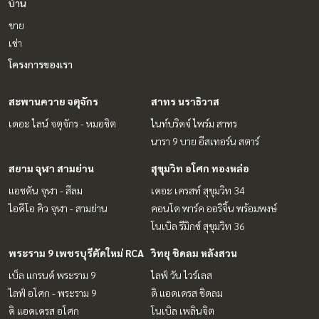
บ้าน
ขาย
เช่า
โครงการของเรา
สะพานควาย จตุจักร
สาทร นราธิวาส
เดอะ ไลน์ จตุจักร - หมอชิต
ไนท์บริดจ์ ไพร์ม สาทร
นารา 9 บาย อีสเทอร์น สตาร์
สยาม จุฬา สามย่าน
สุขุมวิท อโศก ทองหล่อ
แอชตัน จุฬา - สีลม
เดอะ เครสท์ สุขุมวิท 34
ไอดีโอ คิว จุฬา - สามย่าน
คอนโด พาร์ค ออริจิ้น พร้อมพงษ์
โนเบิล รีมิกซ์ สุขุมวิท 36
พระราม 9 เพชรบุรีตัดใหม่ RCA
วิทยุ ชิดลม หลังสวน
เบ็ล แกรนด์ พระราม 9
ไลฟ์ วัน ไวร์เลส
ไลฟ์ อโศก - พระราม 9
ดิ แอดเดรส ชิดลม
ดิ แอดเดรส อโศก
โนเบิล เพลินจิต