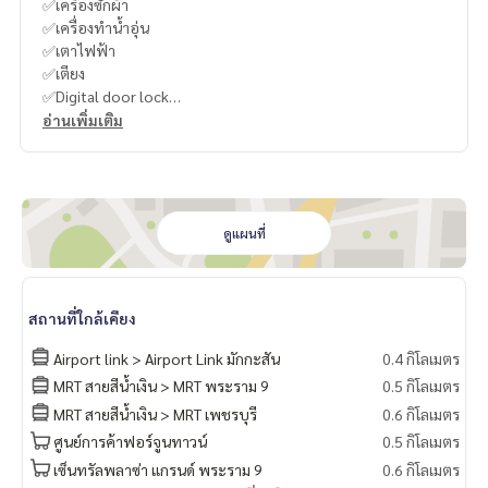
✅เครื่องซักผ้า
✅เครื่องทำน้ำอุ่น
✅เตาไฟฟ้า
✅เตียง
✅Digital door lock
อ่านเพิ่มเติม
-
----------------------------------------
You can inbox or dm to ask more information, It’s my pleas
ure to give.
ดูแผนที่
Tel :
093-943-4388
What App
+6693-943-4388
LINE ID : @BPP2019
สถานที่ใกล้เคียง
-
Airport link > Airport Link มักกะสัน
0.4 กิโลเมตร
MRT สายสีน้ำเงิน > MRT พระราม 9
0.5 กิโลเมตร
#Nook
MRT สายสีน้ำเงิน > MRT เพชรบุรี
0.6 กิโลเมตร
ศูนย์การค้าฟอร์จูนทาวน์
0.5 กิโลเมตร
เซ็นทรัลพลาซ่า แกรนด์ พระราม 9
0.6 กิโลเมตร