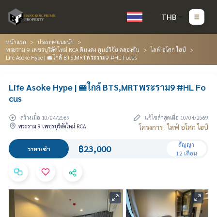
THB
หน้าแรก
ประกาศแนะนำ
พระราม 9 เพชรบุรีตัดใหม่ RCA ดินแดง ศูนย์วิจัย คลองตัน
ไลฟ์ อโศก ไฮป์
Life Asoke Hype | 🚝ใกล้ BTS,MRTพระราม9 #HL Focus
Life Asoke Hype | 🚝ใกล้ BTS,MRTพระราม9 #HL Fo
cus
สร้างเมื่อ 10/04/2569
แก้ไขล่าสุดเมื่อ 10/04/2569
พระราม 9 เพชรบุรีตัดใหม่ RCA
โครงการ : ไลฟ์ อโศก ไฮป์
สัญญา
฿23,000
ราคาเช่า
12 เดือน