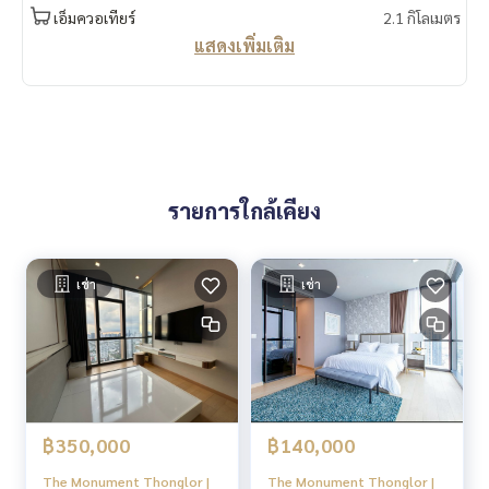
ที่ดินประมาณ 2 ไร่
เอ็มควอเทียร์
2.1 กิโลเมตร
สถานะโครงการ : สร้างเสร็จพร้อมอยู่ ปี 2562
แสดงเพิ่มเติม
2 Bed 2 Bath ขนาด 124.25 ตร.ม.
3 Bed 3 Bath ขนาด 252.25 ตร.ม.
Penthouse 1 ขนาด 508.75 ตร.ม.
Penthouse 1 ขนาด 520.75 ตร.ม.
Duplex Penthouse ขนาด 662.00 ตร.ม.
ฝ้าเพดานสูง 3 เมตร
รายการใกล้เคียง
✨ Facilities สิ่งอำนวยความสะดวก
Lobby
Mail Room
Swimming Pool with Kids’ Pool
เช่า
เช่า
Garden Area 1,000 sq.m.
Fitness Room
Multi – purpose Area
Playroom
Educational Playground
Yoga Room
฿350,000
฿140,000
The Palour
Dogs’ Park
The Monument Thonglor |
The Monument Thonglor |