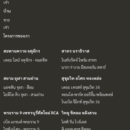
เช่า
You can inbox or dm to ask more information, It’s my pleas
ure to give.
บ้าน
Tel :
093-943-4388
ขาย
What App
+6693-943-4388
LINE ID : @BPP2019
เช่า
โครงการของเรา
#themonument #thonglor #ทองหล่อ #ultimateluxury #lux
ury #thonglorcondo #condoyhonglor #dongki #telathon
สะพานควาย จตุจักร
สาทร นราธิวาส
glor #khunbyyoo #sansiri #condosukhumvit #sukhumvitc
ondo #phromphongcondo #phromphonghouse #2bedro
เดอะ ไลน์ จตุจักร - หมอชิต
ไนท์บริดจ์ ไพร์ม สาทร
omsphromphong #duplexcondo #duplex #2bedroomphro
นารา 9 บาย อีสเทอร์น สตาร์
mphong #bigcondo #bigspacecondo #btsphromphong #l
uxurycondo #emsphere #emquatier #emporium #condon
สยาม จุฬา สามย่าน
สุขุมวิท อโศก ทองหล่อ
earphromphong #condonearbts #condo #100sqmcondo
แอชตัน จุฬา - สีลม
เดอะ เครสท์ สุขุมวิท 34
#duplex #highfloorroom #highfloorcondo #niceviewcond
o
ไอดีโอ คิว จุฬา - สามย่าน
คอนโด พาร์ค ออริจิ้น พร้อมพงษ์
โนเบิล รีมิกซ์ สุขุมวิท 36
#Boorin
พระราม 9 เพชรบุรีตัดใหม่ RCA
วิทยุ ชิดลม หลังสวน
เบ็ล แกรนด์ พระราม 9
ไลฟ์ วัน ไวร์เลส
ไลฟ์ อโศก - พระราม 9
ดิ แอดเดรส ชิดลม