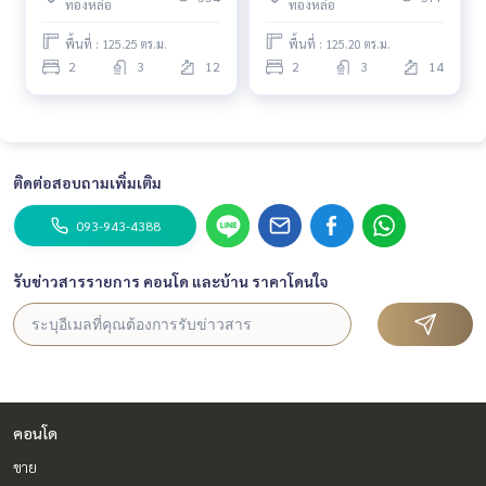
ทองหล่อ
ทองหล่อ
Rain Hill : 3.3 กม.
Emporium : 3.4 กม.
พื้นที่ : 125.25 ตร.ม.
พื้นที่ : 125.20 ตร.ม.
The EmQuatier : 3.5 กม.
2
3
12
2
3
14
Gateway เอกมัย : 3.8 กม.
สวนเพลิน มาร์เก็ต : 4.4 กม.
Terminal 21 : 5.6 กม.
- สถานศึกษา
รร.นานาชาติ เอกมัย : 2.4 กม.
ติดต่อสอบถามเพิ่มเติม
รร.สาธิตฯ ประสานมิตร : 3.2 กม.
ม.ศรีนครินทรวิโรฒ : 3.4 กม.
093-943-4388
ม.กรุงเทพ : 3.5 กม.
รร.ศรีวิกรม์ : 3.9 กม.
รับข่าวสารรายการ คอนโด และบ้าน ราคาโดนใจ
- ศูนย์การแพทย์
รพ.สมิติเวช : 1.7 กม.
รพ.กรุงเทพ : 2.2 กม.
รพ.สุขุมวิท : 3.2 กม.
รพ.พระราม 9 : 4.1 กม.
รพ.กล้วยน้ำไท : 4.3 กม.
รพ.ปิยะเวช : 4.5 กม.
คอนโด
ขาย
----------------------------------------