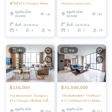
Chauffeurs’ Lounge
🚆 ใกล้ BTS Thonglor #New
Ultimate luxury Unit
Private Lift
thonglor Highest floor !!!
Parking 192%
สุขุมวิท อโศก
สุขุมวิท อโศก
#HL
147
181
ทองหล่อ
ทองหล่อ
Card Control
CCTV
พื้นที่ : 253.00 ตร.ม.
พื้นที่ : 126.00 ตร.ม.
24 Hour Security
3
5
38
2
3
24
All Suite Butler Service
Limousine Service
Valet Parking
เช่า
ขาย
✨Location
- ห้างสรรพสินค้า
The Commons : 850 ม.
Penny’s Balcony : 850 ม.
J Avenue : 1.0 กม.
Nihonmura Mall : 1.3 กม.
Donki Mall : 1.5 กม.
฿130,000
฿31,500,000
Tops ทองหล่อ : 1.6 กม.
Fifty Fifth Avenue : 1.8 กม.
The Monument Thonglor |
THE MONUMENT THONGLO I
Big C เอกมัย : 2.0 กม.
BTS Thonglo | ห้องใหม่ ว่างให้
BTS THONGLO I PET FRIDNLY
Major เอกมัย : 2.6 กม.
เช่า วิวโล่ง #HL
ULTIMATE LUXURY OF
สุขุมวิท อโศก
สุขุมวิท อโศก
Park Lane : 2.8 กม.
THONGLOR I #HL
554
577