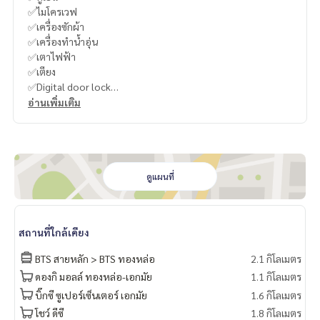
✅ไมโครเวฟ
✅เครื่องซักผ้า
✅เครื่องทำน้ำอุ่น
✅เตาไฟฟ้า
✅เตียง
✅Digital door lock
อ่านเพิ่มเติม
✨ ตัวโครงการ The Monument ทองหล่อ เป็นอาคารสูง 45 ชั้น (
177 m.) ที่นับได้ว่าสูงที่สุดในซอยทองหล่อ ณ วันนี้เลยทีเดียว ภาย
นอกออกแบบด้วยสไตล์ Monolith ซึ่งมาจากภาษากรีกโบราณคำว่
า Monos ที่แปลว่าหนึ่งเดียว + Lithos แปลว่าหิน รวมกันเป็นคำว่
า Monolith ที่หมายถึงหินหรือภูเขาที่ตั้งอยู่เดี่ยวๆ ซึ่งในเชิงสถาปัต
ดูแผนที่
ยกรรมก็หมายถึงอาคารที่ตั้งตระหง่านและมีความโดดเด่น
✨The Monument Thong (เดอะ โมนูเมนต์ ทองหล่อ)
สถานที่ใกล้เคียง
บริษัท แสนสิริ จำกัด (มหาชน) ร่วมทุนกับ BTS
Segment : ULTIMATE CLASS
BTS สายหลัก > BTS ทองหล่อ
2.1 กิโลเมตร
โครงการตั้งอยู่ในเขต : ซอยทองหล่อ เขตวัฒนา
ดองกิ มอลล์ ทองหล่อ-เอกมัย
1.1 กิโลเมตร
คอนโด High Rise 45 ชั้น ชั้นใต้ดิน 6 ชั้น 1 อาคาร 127 ยูนิต
บิ๊กซี ซูเปอร์เซ็นเตอร์ เอกมัย
1.6 กิโลเมตร
ยูนิตต่อชั้นสูงสุด 4 ยูนิต
ที่จอดรถประมาณ 192%
โชว์ ดีซี
1.8 กิโลเมตร