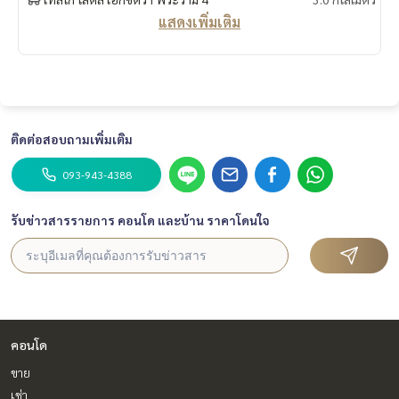
LINE ID : @BPP2019
แสดงเพิ่มเติม
#NicheMonoSukhumvit50 #คอนโดสุขุมวิท #คอนโดใกล้รถไฟ
ฟ้า #คอนโดมือสองสภาพดี
#หาบ้านสุขุมวิท #CondoLiving #Sukhumvit50 #คอนโดอ่อนนุ
ช #แต่งคอนโด #NicheMono
#ขายคอนโดด่วน #คอนโดราคาถูก
ติดต่อสอบถามเพิ่มเติม
#Kob
093-943-4388
รับข่าวสารรายการ คอนโด และบ้าน ราคาโดนใจ
คอนโด
ขาย
เช่า