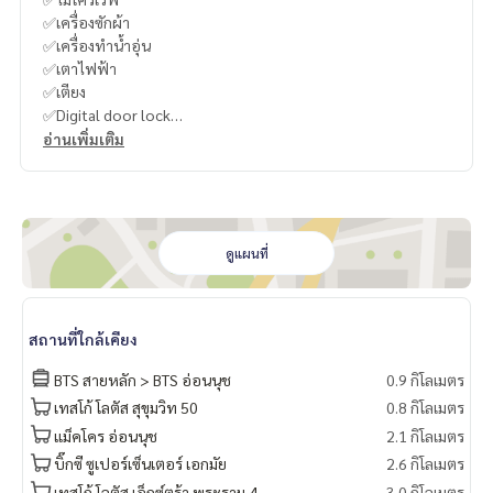
✅เครื่องซักผ้า
✅เครื่องทำน้ำอุ่น
✅เตาไฟฟ้า
✅เตียง
✅Digital door lock
อ่านเพิ่มเติม
- Club House
- Lobby
- สวนขนาดใหญ่
- สระว่ายน้ำ
- ฟิตเนสพร้อมอุปกรณ์
ดูแผนที่
- ห้องสมุด
- Shutter Bus รับส่ง
- ระบบรักษาความปลอดภัย Triple Security
สถานที่ใกล้เคียง
- โซลาร์เซลล์ พลังงานไฟฟ้าจากแสงอาทิตย์
BTS สายหลัก > BTS อ่อนนุช
0.9 กิโลเมตร
----------------------------------------
เทสโก้ โลตัส สุขุมวิท 50
0.8 กิโลเมตร
You can inbox or dm to ask more information, It’s my pleas
แม็คโคร อ่อนนุช
2.1 กิโลเมตร
ure to give.
Tel :
093-943-4388
บิ๊กซี ซูเปอร์เซ็นเตอร์ เอกมัย
2.6 กิโลเมตร
What App
+6693-943-4388
เทสโก้ โลตัส เอ็กซ์ตร้า พระราม 4
3.0 กิโลเมตร