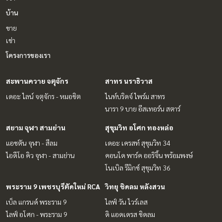
บ้าน
ขาย
เช่า
โครงการของเรา
สะพานควาย จตุจักร
สาทร นราธิวาส
เดอะ ไลน์ จตุจักร - หมอชิต
ไนท์บริดจ์ ไพร์ม สาทร
นารา 9 บาย อีสเทอร์น สตาร์
สยาม จุฬา สามย่าน
สุขุมวิท อโศก ทองหล่อ
แอชตัน จุฬา - สีลม
เดอะ เครสท์ สุขุมวิท 34
ไอดีโอ คิว จุฬา - สามย่าน
คอนโด พาร์ค ออริจิ้น พร้อมพงษ์
โนเบิล รีมิกซ์ สุขุมวิท 36
พระราม 9 เพชรบุรีตัดใหม่ RCA
วิทยุ ชิดลม หลังสวน
เบ็ล แกรนด์ พระราม 9
ไลฟ์ วัน ไวร์เลส
ไลฟ์ อโศก - พระราม 9
ดิ แอดเดรส ชิดลม