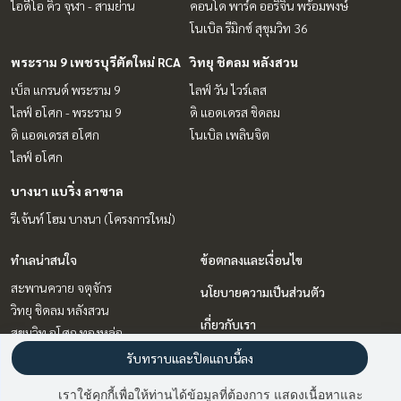
ไอดีโอ คิว จุฬา - สามย่าน
คอนโด พาร์ค ออริจิ้น พร้อมพงษ์
โนเบิล รีมิกซ์ สุขุมวิท 36
พระราม 9 เพชรบุรีตัดใหม่ RCA
วิทยุ ชิดลม หลังสวน
เบ็ล แกรนด์ พระราม 9
ไลฟ์ วัน ไวร์เลส
ไลฟ์ อโศก - พระราม 9
ดิ แอดเดรส ชิดลม
ดิ แอดเดรส อโศก
โนเบิล เพลินจิต
ไลฟ์ อโศก
บางนา แบริ่ง ลาซาล
รีเจ้นท์ โฮม บางนา (โครงการใหม่)
ทำเลน่าสนใจ
ข้อตกลงและเงื่อนไข
สะพานควาย จตุจักร
นโยบายความเป็นส่วนตัว
วิทยุ ชิดลม หลังสวน
เกี่ยวกับเรา
สุขุมวิท อโศก ทองหล่อ
สาทร นราธิวาส
วิธีการฝากขาย-เช่า
รับทราบและปิดแถบนี้ลง
พระราม 9 เพชรบุรีตัดใหม่ RCA
ติดต่อ
เราใช้คุกกี้เพื่อให้ท่านได้ข้อมูลที่ต้องการ แสดงเนื้อหาและ
บางนา แบริ่ง ลาซาล