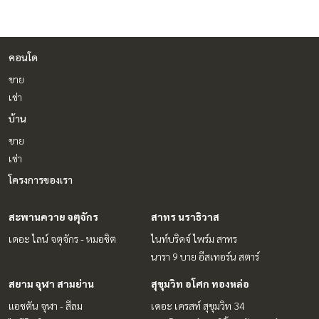
คอนโด
ขาย
เช่า
บ้าน
ขาย
เช่า
โครงการของเรา
สะพานควาย จตุจักร
สาทร นราธิวาส
เดอะ ไลน์ จตุจักร - หมอชิต
ไนท์บริดจ์ ไพร์ม สาทร
นารา 9 บาย อีสเทอร์น สตาร์
สยาม จุฬา สามย่าน
สุขุมวิท อโศก ทองหล่อ
แอชตัน จุฬา - สีลม
เดอะ เครสท์ สุขุมวิท 34