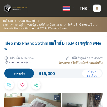
THB
หน้าแรก
ประกาศแนะนำ
สะพานควาย จตุจักร หมอชิต ประดิพัทธ์ อินทามะระ
ไอดีโอ มิกซ์ พหลโยธิน
Ideo mix Phaholyothin |🚝ใกล้ BTS,MRTจตุจักร #New
Ideo mix Phaholyothin |🚝ใกล้ BTS,MRTจตุจักร #Ne
w
สร้างเมื่อ 17/04/2569
แก้ไขล่าสุดเมื่อ 17/04/2569
สะพานควาย จตุจักร
โครงการ : ไอดีโอ มิกซ์ พหลโยธิน
สัญญา
฿15,000
ราคาเช่า
12 เดือน