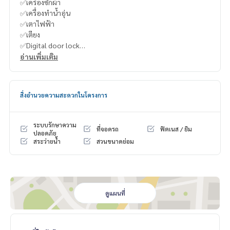
✅เครื่องซักผ้า
✅เครื่องทำน้ำอุ่น
✅เตาไฟฟ้า
✅เตียง
✅Digital door lock
อ่านเพิ่มเติม
----------------------------------------
You can inbox or dm to ask more information, It’s my pleas
สิ่งอำนวยความสะดวกในโครงการ
ure to give.
Tel :
093-943-4388
What App
+6693-943-4388
ระบบรักษาความ
ที่จอดรถ
ฟิตเนส / ยิม
LINE ID : @BPP2019
ปลอดภัย
สระว่ายน้ำ
สวนขนาดย่อม
#Nich
ดูแผนที่