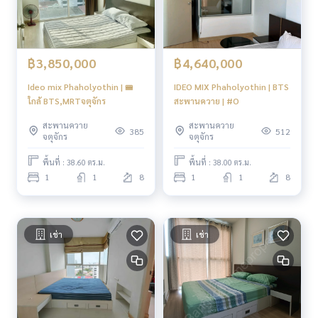
฿3,850,000
฿4,640,000
Ideo mix Phaholyothin | 🚝
IDEO MIX Phaholyothin | BTS
ใกล้ BTS,MRTจตุจักร
สะพานควาย | #O
สะพานควาย
สะพานควาย
385
512
จตุจักร
จตุจักร
พื้นที่ : 38.60 ตร.ม.
พื้นที่ : 38.00 ตร.ม.
1
1
8
1
1
8
เช่า
เช่า