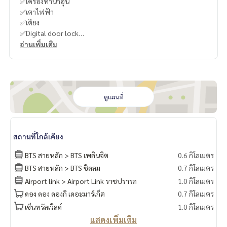
✅เครื่องทำน้ำอุ่น
✅เตาไฟฟ้า
✅เตียง
✅Digital door lock
อ่านเพิ่มเติม
-
----------------------------------------
You can inbox or dm to ask more information, It’s my pleas
ure to give.
ดูแผนที่
Tel :
093-943-4388
What App
+6693-943-4388
LINE ID : @BPP2019
สถานที่ใกล้เคียง
-
BTS สายหลัก > BTS เพลินจิต
0.6 กิโลเมตร
BTS สายหลัก > BTS ชิดลม
0.7 กิโลเมตร
#Kong
Airport link > Airport Link ราชปรารภ
1.0 กิโลเมตร
ดอง ดอง ดองกิ เดอะมาร์เก็ต
0.7 กิโลเมตร
เซ็นทรัลเวิลด์
1.0 กิโลเมตร
แสดงเพิ่มเติม