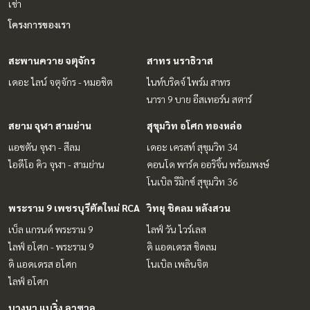
เช่า
โครงการของเรา
สะพานควาย จตุจักร
สาทร นราธิวาส
เดอะ ไลน์ จตุจักร - หมอชิต
ไนท์บริดจ์ ไพร์ม สาทร
นารา 9 บาย อีสเทอร์น สตาร์
สยาม จุฬา สามย่าน
สุขุมวิท อโศก ทองหล่อ
แอชตัน จุฬา - สีลม
เดอะ เครสท์ สุขุมวิท 34
ไอดีโอ คิว จุฬา - สามย่าน
คอนโด พาร์ค ออริจิ้น พร้อมพงษ์
โนเบิล รีมิกซ์ สุขุมวิท 36
พระราม 9 เพชรบุรีตัดใหม่ RCA
วิทยุ ชิดลม หลังสวน
เบ็ล แกรนด์ พระราม 9
ไลฟ์ วัน ไวร์เลส
ไลฟ์ อโศก - พระราม 9
ดิ แอดเดรส ชิดลม
ดิ แอดเดรส อโศก
โนเบิล เพลินจิต
ไลฟ์ อโศก
บางนา แบริ่ง ลาซาล