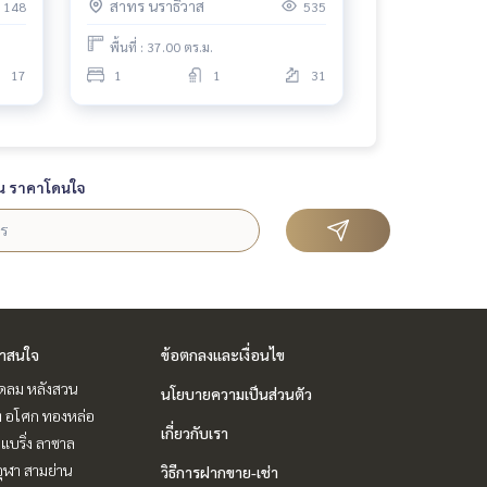
สาทร นราธิวาส
148
535
สวย I #N
พื้นที่ : 37.00 ตร.ม.
17
1
1
31
น ราคาโดนใจ
่าสนใจ
ข้อตกลงและเงื่อนไข
ชิดลม หลังสวน
นโยบายความเป็นส่วนตัว
ิท อโศก ทองหล่อ
เกี่ยวกับเรา
แบริ่ง ลาซาล
ุฬา สามย่าน
วิธีการฝากขาย-เช่า