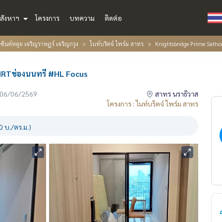
สังหาฯ
โครงการ
บทความ
ติดต่อ
เซ้นต์หลุย เจริญราษฎร์ เจริญกรุง
ไนท์บริดจ์ ไพร์ม สาทร
Knightsbridge Prime Satho
,MRTช่องนนทรี #HL Focus
่อ 06/06/2569
สาทร นราธิวาส
โครงการ : ไนท์บริดจ์ ไพร์ม สาทร
 บ./ตร.ม.)