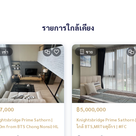
นส ซาวน่า ส่วนกลางหรูหรามาก
รายการใกล้เคียง
เช่า
ขาย
 my pleasure to give.
7,000
฿5,000,000
ghtsbridge Prime Sathorn |
Knightsbridge Prime Sathorn |
0m from BTS Chong Nonsi) HL
ใกล้ BTS,MRTจตุจักร | #FC