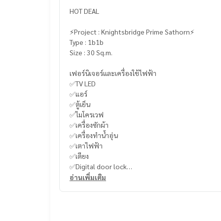
HOT DEAL
⚡️Project : Knightsbridge Prime Sathorn⚡️
Type : 1b1b
Size : 30 Sq.m.
เฟอร์นิเจอร์และเครื่องใช้ไฟฟ้า
✅TV LED
✅แอร์
✅ตู้เย็น
✅ไมโครเวฟ
✅เครื่องซักผ้า
✅เครื่องทำน้ำอุ่น
✅เตาไฟฟ้า
✅เตียง
✅Digital door lock
อ่านเพิ่มเติม
📌ทำเลดีติด BRT อาคารสงเคราะห์ ใกล้ BTS ช่องนนทรี
📌ที่จอดรถระบบ auto parking
สิ่งอำนวยความสะดวก