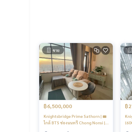
▪ สระว่ายน้ำ rooftop floor 43 , sky facilities ฟิตเ
.
📌สถานที่ใกล้เคียง
- แม็คโคร สาทร
- ห้างเซ็นทรัล พระราม 3
- รพ. เซ็นต์หลุยส์
- รพ. บีเอ็นเอช
- ตึกเอ็มไพร์ ทาวเวอร์
ขาย
- สาธรธานี
- สาทร ซิตี้ ทาวเวอร์
- AIAสาทร
- มหานคร ฯลฯ
----------------------------------------
You can inbox or dm to ask more information, It’s
Tel :
093-943-4388
What App
+6693-943-4388
฿6,500,000
฿2
LINE ID : @BPP2019
Knightsbridge Prime Sathorn | 🚝
Kni
#คอนโดสาทร
ใกล้ BTS ช่องนนทรี Chong Nonsi |
(60
New Focus