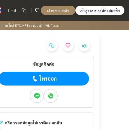
THB
ฝาก ขาย/เช่า
เข้าสู่ระบบ/สมัครสมาชิก
rn | 🚝ใกล้ BTS,MRTช่องนนทรี #HL Focus
ข้อมูลติดต่อ
โทรออก
หรือกรอกข้อมูลให้เราติดต่อกลับ