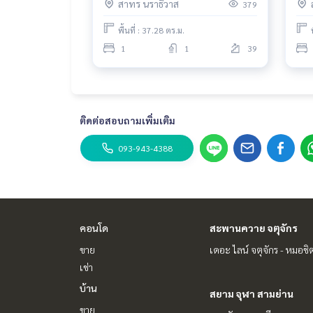
สาทร นราธิวาส
379
#Tee
พื้นที่ : 37.28 ตร.ม.
1
1
39
ติดต่อสอบถามเพิ่มเติม
093-943-4388
คอนโด
สะพานควาย จตุจักร
ขาย
เดอะ ไลน์ จตุจักร - หมอชิ
เช่า
บ้าน
สยาม จุฬา สามย่าน
ขาย