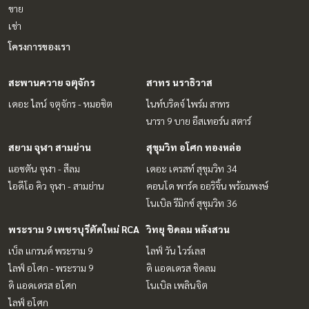
ขาย
เช่า
โครงการของเรา
สะพานควาย จตุจักร
สาทร นราธิวาส
เดอะ ไลน์ จตุจักร - หมอชิต
ไนท์บริดจ์ ไพร์ม สาทร
นารา 9 บาย อีสเทอร์น สตาร์
สยาม จุฬา สามย่าน
สุขุมวิท อโศก ทองหล่อ
แอชตัน จุฬา - สีลม
เดอะ เครสท์ สุขุมวิท 34
ไอดีโอ คิว จุฬา - สามย่าน
คอนโด พาร์ค ออริจิ้น พร้อมพงษ์
โนเบิล รีมิกซ์ สุขุมวิท 36
พระราม 9 เพชรบุรีตัดใหม่ RCA
วิทยุ ชิดลม หลังสวน
เบ็ล แกรนด์ พระราม 9
ไลฟ์ วัน ไวร์เลส
ไลฟ์ อโศก - พระราม 9
ดิ แอดเดรส ชิดลม
ดิ แอดเดรส อโศก
โนเบิล เพลินจิต
ไลฟ์ อโศก