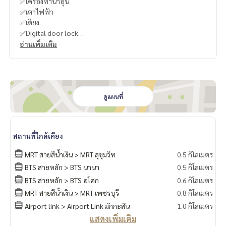
✅เครื่องทำน้ำอุ่น
✅เตาไฟฟ้า
✅เตียง
✅Digital door lock
อ่านเพิ่มเติม
Sky Facilities ,Sky Lounge Sky Garden ,Sky Fitness Sauna,St
ream Room,Reclining pool,Lap Pool
----------------------------------------
You can inbox or dm to ask more information, It’s my pleas
ดูแผนที่
ure to give.
Tel :
093-943-4388
What App
+6693-943-4388
สถานที่ใกล้เคียง
LINE ID : @BPP2019
MRT สายสีน้ำเงิน > MRT สุขุมวิท
0.5 กิโลเมตร
#condo #room #condominium #condoforrent #bkk #ban
BTS สายหลัก > BTS นานา
0.5 กิโลเมตร
gkok #asoke #condoforsale #condoinbkk
BTS สายหลัก > BTS อโศก
0.6 กิโลเมตร
#Year
MRT สายสีน้ำเงิน > MRT เพชรบุรี
0.8 กิโลเมตร
Airport link > Airport Link มักกะสัน
1.0 กิโลเมตร
แสดงเพิ่มเติม