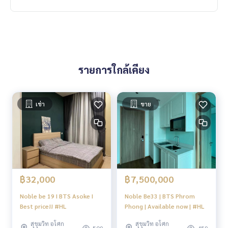
รายการใกล้เคียง
เช่า
ขาย
฿32,000
฿7,500,000
Noble be 19 I BTS Asoke I
Noble Be33 | BTS Phrom
Best price!! #HL
Phong | Available now | #HL
สุขุมวิท อโศก
สุขุมวิท อโศก
509
459