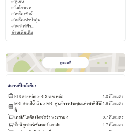
✅ตู้เย็น
✅ไมโครเวฟ
✅เครื่องซักผ้า
✅เครื่องทำน้ำอุ่น
✅เตาไฟฟ้า
✅เตียง
อ่านเพิ่มเติม
✅Digital door lock
----------------------------------------
You can inbox or dm to ask more information, It’s my pleas
ure to give.
ดูแผนที่
Tel :
093-943-4388
What App
+6693-943-4388
LINE ID : @BPP2019
สถานที่ใกล้เคียง
#Boorin
BTS สายหลัก > BTS ทองหล่อ
1.0 กิโลเมตร
MRT สายสีน้ำเงิน > MRT ศูนย์การประชุมแห่งชาติสิริกิ
1.8 กิโลเมตร
ติ์
เทสโก้ โลตัส เอ็กซ์ตร้า พระราม 4
0.7 กิโลเมตร
บิ๊กซี ซูเปอร์เซ็นเตอร์ เอกมัย
1.7 กิโลเมตร