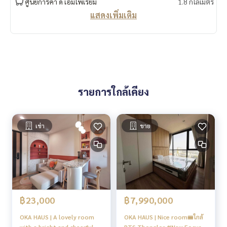
ศูนย์การค้า ดิ เอ็มโพเรี่ยม
1.8 กิโลเมตร
แสดงเพิ่มเติม
รายการใกล้เคียง
เช่า
ขาย
฿23,000
฿7,990,000
OKA HAUS | A lovely room
OKA HAUS | Nice room🚝ใกล้