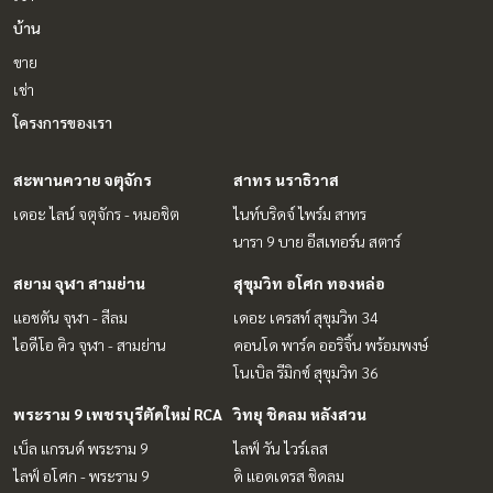
บ้าน
ขาย
เช่า
โครงการของเรา
สะพานควาย จตุจักร
สาทร นราธิวาส
เดอะ ไลน์ จตุจักร - หมอชิต
ไนท์บริดจ์ ไพร์ม สาทร
นารา 9 บาย อีสเทอร์น สตาร์
สยาม จุฬา สามย่าน
สุขุมวิท อโศก ทองหล่อ
แอชตัน จุฬา - สีลม
เดอะ เครสท์ สุขุมวิท 34
ไอดีโอ คิว จุฬา - สามย่าน
คอนโด พาร์ค ออริจิ้น พร้อมพงษ์
โนเบิล รีมิกซ์ สุขุมวิท 36
พระราม 9 เพชรบุรีตัดใหม่ RCA
วิทยุ ชิดลม หลังสวน
เบ็ล แกรนด์ พระราม 9
ไลฟ์ วัน ไวร์เลส
ไลฟ์ อโศก - พระราม 9
ดิ แอดเดรส ชิดลม