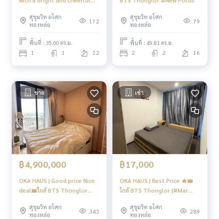
with a bright and cheerful
BTS Thonglor #New Focus
style #Kong
สุขุมวิท อโศก
สุขุมวิท อโศก
172
79
ทองหล่อ
ทองหล่อ
พื้นที่ : 35.00 ตร.ม.
พื้นที่ : 49.81 ตร.ม.
1
1
12
2
2
16
ขาย
เช่า
฿4,900,000
฿17,000
OKA HAUS | Good price Nice
OKA HAUS | Best Price 🔥🚝
deal🚝ใกล้ BTS Thonglor
ใกล้ BTS Thonglor |#Mar
#HL Focus
#FC
สุขุมวิท อโศก
สุขุมวิท อโศก
343
289
ทองหล่อ
ทองหล่อ