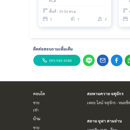
RCA
พื้นที่ : 39.00 ตร.ม.
1
1
2
ติดต่อสอบถามเพิ่มเติม
093-943-4388
คอนโด
สะพานควาย จตุจักร
ขาย
เดอะ ไลน์ จตุจักร - หมอชิ
เช่า
บ้าน
สยาม จุฬา สามย่าน
ขาย
แอชตัน จุฬา - สีลม