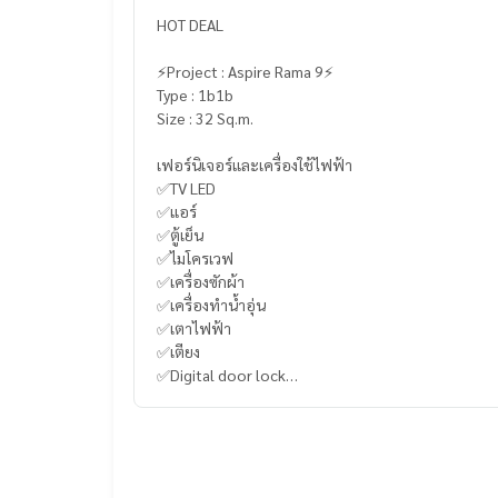
HOT DEAL
⚡️Project : Aspire Rama 9⚡️
Type : 1b1b
Size : 32 Sq.m.
เฟอร์นิเจอร์และเครื่องใช้ไฟฟ้า
✅TV LED
✅แอร์
✅ตู้เย็น
✅ไมโครเวฟ
✅เครื่องซักผ้า
✅เครื่องทำน้ำอุ่น
✅เตาไฟฟ้า
✅เตียง
✅Digital door lock
-
----------------------------------------
You can inbox or dm to ask more information, It’s