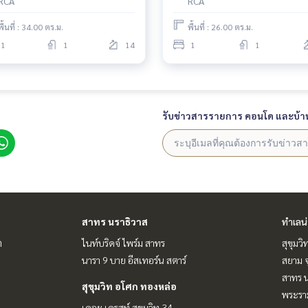
RCA
RCA
พื้นที่ : 34.00 ตร.ม.
พื้นที่ : 26.00 ตร.ม.
1
1
14
1
1
รับข่าวสารรายการ คอนโด และบ้า
สาทร นราธิวาส
ทำเลน
ต
ไนท์บริดจ์ ไพร์ม สาทร
สุขุมว
นารา 9 บาย อีสเทอร์น สตาร์
สยาม จ
สาทร น
สุขุมวิท อโศก ทองหล่อ
พระราม
เดอะ เครสท์ สุขุมวิท 34