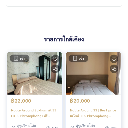
รายการใกล้เคียง
เช่า
เช่า
฿22,000
฿20,000
Noble Around Sukhumvit 33
Noble Around 33 | Best price
I BTS Phromphong I 🌈
🚝ใกล้ BTS Phromphong
Shocking Price 🌈Big Quality
300m #HL Focus
สุขุมวิท อโศก
สุขุมวิท อโศก
Room I #HL
547
297