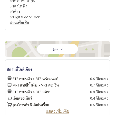
✅เครื่องทำน้ำอุ่น
✅เตาไฟฟ้า
✅เตียง
✅Digital door lock
อ่านเพิ่มเติม
----------------------------------------
You can inbox or dm to ask more information, It’s my pleas
ure to give.
ดูแผนที่
Tel :
093-943-4388
What App
+6693-943-4388
LINE ID : @BPP2019
สถานที่ใกล้เคียง
BTS สายหลัก > BTS พร้อมพงษ์
0.6 กิโลเมตร
MRT สายสีน้ำเงิน > MRT สุขุมวิท
0.7 กิโลเมตร
#Year
BTS สายหลัก > BTS อโศก
0.8 กิโลเมตร
เอ็มควอเทียร์
0.4 กิโลเมตร
ศูนย์การค้า ดิ เอ็มโพเรี่ยม
0.6 กิโลเมตร
แสดงเพิ่มเติม