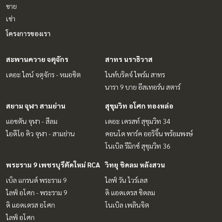
ขาย
เช่า
โครงการของเรา
สะพานควาย จตุจักร
สาทร นราธิวาส
เดอะ ไลน์ จตุจักร - หมอชิต
ไนท์บริดจ์ ไพร์ม สาทร
นารา 9 บาย อีสเทอร์น สตาร์
สยาม จุฬา สามย่าน
สุขุมวิท อโศก ทองหล่อ
แอชตัน จุฬา - สีลม
เดอะ เครสท์ สุขุมวิท 34
ไอดีโอ คิว จุฬา - สามย่าน
คอนโด พาร์ค ออริจิ้น พร้อมพงษ์
โนเบิล รีมิกซ์ สุขุมวิท 36
พระราม 9 เพชรบุรีตัดใหม่ RCA
วิทยุ ชิดลม หลังสวน
เบ็ล แกรนด์ พระราม 9
ไลฟ์ วัน ไวร์เลส
ไลฟ์ อโศก - พระราม 9
ดิ แอดเดรส ชิดลม
ดิ แอดเดรส อโศก
โนเบิล เพลินจิต
ไลฟ์ อโศก