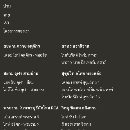
บ้าน
ขาย
เช่า
โครงการของเรา
สะพานควาย จตุจักร
สาทร นราธิวาส
เดอะ ไลน์ จตุจักร - หมอชิต
ไนท์บริดจ์ ไพร์ม สาทร
นารา 9 บาย อีสเทอร์น สตาร์
สยาม จุฬา สามย่าน
สุขุมวิท อโศก ทองหล่อ
แอชตัน จุฬา - สีลม
เดอะ เครสท์ สุขุมวิท 34
ไอดีโอ คิว จุฬา - สามย่าน
คอนโด พาร์ค ออริจิ้น พร้อมพงษ์
โนเบิล รีมิกซ์ สุขุมวิท 36
พระราม 9 เพชรบุรีตัดใหม่ RCA
วิทยุ ชิดลม หลังสวน
เบ็ล แกรนด์ พระราม 9
ไลฟ์ วัน ไวร์เลส
ไลฟ์ อโศก - พระราม 9
ดิ แอดเดรส ชิดลม