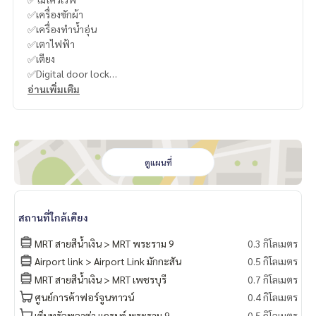
✅เครื่องซักผ้า
✅เครื่องทำน้ำอุ่น
✅เตาไฟฟ้า
✅เตียง
✅Digital door lock
อ่านเพิ่มเติม
----------------------------------------
You can inbox or dm to ask more information, It’s my pleas
ure to give.
ดูแผนที่
Tel :
093-943-4388
What App
+6693-943-4388
LINE ID : @BPP2019
สถานที่ใกล้เคียง
MRT สายสีน้ำเงิน > MRT พระราม 9
0.3 กิโลเมตร
Airport link > Airport Link มักกะสัน
0.5 กิโลเมตร
#Kie
MRT สายสีน้ำเงิน > MRT เพชรบุรี
0.7 กิโลเมตร
ศูนย์การค้าฟอร์จูนทาวน์
0.4 กิโลเมตร
เซ็นทรัลพลาซ่า แกรนด์ พระราม 9
0.5 กิโลเมตร